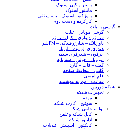
پرینتر و کپی استوک
مانیتور استوک
پروژکتور استوک – پایه سقفی
کارکرده و دست دوم
گوشی و تبلت
گوشی موبایل – تبلت
شارژر دیواری – کابل شارژر
پاوربانک – شارژرفندکی – FMپلیر
هندزفری بلوتوث – ایرپاد
ایرفون – هندزفری سیمی
مونوپاد – هولدر – سه پایه
کیف – قاب – گارد
گلس – محافظ صفحه
قلم لمسی
ساعت – مچ بند هوشمند
شبکه دوربین
تجهیزات شبکه
مودم
سوئیچ – کارت شبکه
لوازم جانبی شبکه
کابل شبکه و تلفن
آداپتور شبکه
کانکتور – اسپلیتر – تبدیلات