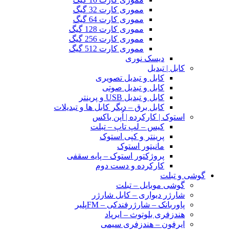
مموری کارت 32 گیگ
مموری کارت 64 گیگ
مموری کارت 128 گیگ
مموری کارت 256 گیگ
مموری کارت 512 گیگ
دیسک نوری
کابل | تبدیل
کابل و تبدیل تصویری
کابل و تبدیل صوتی
کابل و تبدیل USB و پرینتر
کابل برق – دیگر کابل ها و تبدیلات
استوک | کارکرده | اُپن باکس
کیس – لپ تاپ – تبلت
پرینتر و کپی استوک
مانیتور استوک
پروژکتور استوک – پایه سقفی
کارکرده و دست دوم
گوشی و تبلت
گوشی موبایل – تبلت
شارژر دیواری – کابل شارژر
پاوربانک – شارژرفندکی – FMپلیر
هندزفری بلوتوث – ایرپاد
ایرفون – هندزفری سیمی