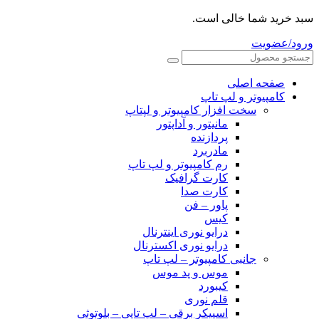
سبد خرید شما خالی است.
ورود/عضویت
صفحه اصلی
کامپیوتر و‌‌‌‌‌ لپ تاپ
سخت افزار کامپیوتر و لپتاپ
مانیتور و آداپتور
پردازنده
مادربرد
رم کامپیوتر و لپ تاپ
کارت گرافیک
کارت صدا
پاور – فن
کیس
درایو نوری اینترنال
درایو نوری اکسترنال
جانبی کامپیوتر – لپ تاپ
موس و پد موس
کیبورد
قلم نوری
اسپیکر برقی – لپ تاپی – بلوتوثی