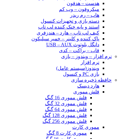
هدست – هدفون
میکروفون – وب کم
هاب – رم ریدر
دسته بازی و تجهیزات کنسول
استند و پایه خنک کننده لپ تاپ
کیف لپ تاپ – هارد – هندزفری
پاک کننده و کلینر – خمیر سیلیکون
دانگل بلوتوث USB – AUX
قاب – براکت – کدی
نرم افزار – ویندوز – بازی
نرم افزار
ویندوز(سیستم عامل)
بازی PC و کنسول
حافظه ذخیره سازی
هارد دیسک
فلش مموری
فلش مموری 16 گیگ
فلش مموری 32 گیگ
فلش مموری 64 گیگ
فلش مموری 128 گیگ
فلش مموری 256 گیگ
مموری کارت
مموری کارت 8 گیگ
مموری کارت 16 گیگ