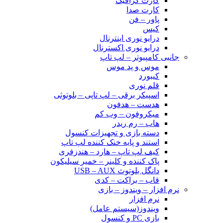
کارت گرافیک
کارت صدا
پاور – فن
کیس
درایو نوری اینترنال
درایو نوری اکسترنال
جانبی کامپیوتر – لپ تاپ
موس و پد موس
کیبورد
قلم نوری
اسپیکر برقی – لپ تاپی – بلوتوثی
هدست – هدفون
میکروفون – وب کم
هاب – رم ریدر
دسته بازی و تجهیزات کنسول
استند و پایه خنک کننده لپ تاپ
کیف لپ تاپ – هارد – هندزفری
پاک کننده و کلینر – خمیر سیلیکون
دانگل بلوتوث USB – AUX
قاب – براکت – کدی
نرم افزار – ویندوز – بازی
نرم افزار
ویندوز(سیستم عامل)
بازی PC و کنسول