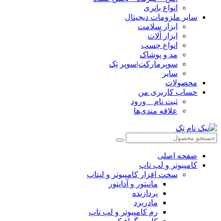
انواع باتری
سایر ملزومات دیجیتال
ابزار سلامت
ابزار آلات
انواع چسب
مد و پوشاک
سوپرمارکت|سوپر تِک
سایر
محصولات
حساب کاربری من
ثبت نام _ ورود
علاقه مندی‌ها
صفحه اصلی
کامپیوتر و‌‌‌‌‌ لپ تاپ
سخت افزار کامپیوتر و لپتاپ
مانیتور و آداپتور
پردازنده
مادربرد
رم کامپیوتر و لپ تاپ