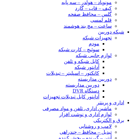
مونوپاد – هولدر – سه پایه
کیف – قاب – گارد
گلس – محافظ صفحه
قلم لمسی
ساعت – مچ بند هوشمند
شبکه دوربین
تجهیزات شبکه
مودم
سوئیچ – کارت شبکه
لوازم جانبی شبکه
کابل شبکه و تلفن
آداپتور شبکه
کانکتور – اسپلیتر – تبدیلات
دوربین مداربسته
دوربین مداربسته
دستگاه DVR
آداپتور کابل تبدیلات تجهیزات
اداری و پرینتر
ماشین اداری، تلفن و مواد مصرفی
لوازم اداری و نوشت افزار
برق و الکتریکی
لامپ و روشنایی
تبدیل – محافظ – چندراهی
آنتن – گیرنده – پخش کننده