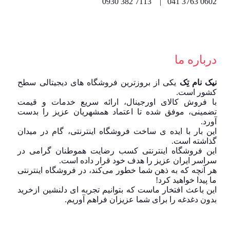
0602 3763 041 | 7113 382 0930
درباره ما
نیک نام تِک
یکی از بروزترین فروشگاه های دیجیتالی سطح
کشور است.
با فروش کالای اورجینال، ارائه سریع خدمات و قیمت
تضمینی، موفق شده تا اعتماد همشهریان عزیز را بدست
آورد.
این بار با ایده ی ساخت فروشگاه اینترنتی، گام در میدان
گذاشته است.
این فروشگاه اینترنتی کسب رضایت هموطنان گرامی در
سراسر ایران عزیز را هدف خود قرار داده است.
هر آنچه که به ذهن شما خطور می‌کند، در فروشگاه اینترنتی
ما پیدا خواهید کرد!
این باعث افتخار ماست که بتوانیم تجربه ای دلنشین ازخرید
بدون دغدغه را برای شما عزیزان فراهم آوریم.