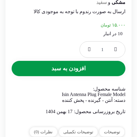
مشکی
و
سفید
ارسال به صورت رندوم با توجه به موجودی کالا
۱۵.۰۰۰
تومان
10 در انبار
فیش
آنتن
آی
افزودن به سبد
سین
مدل
ماده
عدد
شناسه محصول:
Isin Antenna Plug Female Model
دسته:
آنتن - گیرنده - پخش کننده
تاریخ بروزرسانی محصول:
17 بهمن 1404
توضیحات
توضیحات تکمیلی
نظرات (0)