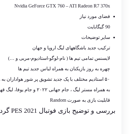
Nvidia GeForce GTX 760 – ATI Radeon R7 370x
فضای مورد نیاز
90 گیگابایت
سایر توضیحات
ترکیب جدید باشگاههای لیگ اروپا و جهان
لایسنس تمامی تیم ها ( نام-لوگو-استادیوم-مربی و …)
چهره به روز بازیکنان به همراه لباس جدید تیم ها
۵۰ استادیم مختلف با پک جدید تشویق پر شور هواداران به همراه مجموعه ای از توپ ها و کفش های جدید
به همراه مستر لیگ ، جام جهانی ۲۰۲۲ و جام یوفا، لیگ قهرمانان و تیم های کلاسیک اروپا
قابلیت بازی به صورت Random
بررسی و توضیح بازی فوتبال PES 2021 گردو