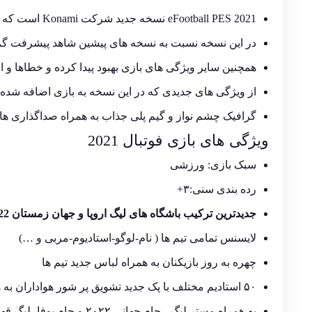
eFootball PES 2021 نسخه جدید شرکت Konami است که محبوب ترین بازی فوتیال در بین کاربران ایرانی می باشد.
در این نسخه نسبت به نسخه های پیشین شاهد پیشرفت گراف
همچنین سایر ویژگی های بازی بهبود پیدا کرده و خطاها و
از ویژگی های جدیدی که در این نسخه به بازی اضافه شده 
گرافیک چشم نواز و گیم پلی جذاب به همراه صداگذاری های
ویژگی های
بازی
فوتبال 2021
سبک بازی: ورزشی
رده بندی سنی:۳+
جدیدترین ترکیب باشگاه های لیگ اروپا و جهان زمستان 2022
لایسنس تمامی تیم ها ( نام-لوگو-استادیوم-مربی و …)
چهره به روز بازیکنان به همراه لباس جدید تیم ها
۵۰ استادیم مختلف با پک جدید تشویق پر شور هواداران به همراه مجموعه ای از توپ ها و کفش های جدید
به همراه مستر لیگ ، جام جهانی ۲۰۲۲ و جام یوفا، لیگ قهرمانان و تیم های کلاسیک اروپا