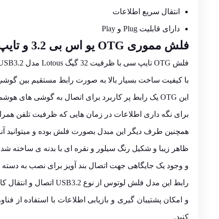
انتقال سریع اطلاعات
دارای قابلیت Plug و Play
فلش مموری OTG یو اس بی 3.2 و تایپ سی سرعت بالا ظرفیت 32 گیگابایت
فلش OTG تایپ سی با ظرفیت 32 گیگ
Lotous
مدل ALMOND USB3.2 یک مبدل کوچک و بند اندگشتی دو کاره
با کیفیت ساخت بسیار بالا به صورت رابط مستقیم بین گوشی و تبلت های هوشمند مجهز به درگ
این OTG یک رابط پر کاربرد برای اتصال به گوشی های هوشمند جهت انتقال و جابه جایی که بدلیل ظرفیت بالا 32 خود حتی
برای نگه داری اطلاعات در زمان هایی که ظرفیت تلفن همراه خو
همچنین طرف دیگر این مبدل بصورت فلش بوده و میتوانید آنرا 
ظاهر زیبا و شکیل رنگ سیلور و نقره ای با بدنه ی ساخته شد
و وجود یک جایگاهی جهت اتصال بند آویز برای نصب به دسته ک
رابط این مدل فلش لوتوس از نوع USB3.2 اتصال و انتقال کامل اطلاعات و سرعت بسیار بالا و پشتیبانی از سیستم عامل های ویندوز مانند 10/8.1/8/7/Vista/XP, Mac OS 10.3.x or
کنید.