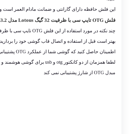
این فلش حافظه دارای گارانتی و ضمانت مادام العمر است و 
فلش OTG تایپ سی با ظرفیت 32 گیگ Lotous مدل ALMOND USB3.2
چند نکته در مورد استفاده از این فلش OTG تایپ سی با ظرفیت 32 گیگ Lotous مدل ALMOND USB3.2:
بهتر است قبل از استفاده و اتصال قاب گوشی خود را بردارید.
اطمینان حاصل کنید که گوشی شما از عملکرد OTG پشتیبانی می کند یا خیر
لطفا همزمان از دو کانکتور otg و usb برای گوشی هوشمند و رایانه شخصی استفاده نکنید
مبدل OTG از شارژ پشتیبانی نمی کند