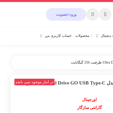
ورود/عضویت
دیجیتال
محصولات
حساب کاربری من
در انبار موجود نمی باشد
فلش مموری سن دیسک مدل Ultra Dual Drive GO USB Type-C ظرفیت
اورجینال
گارانتی سازگار