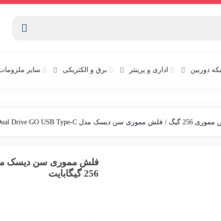
که دوربین
اداری و پرینتر
برق و الکتریکی
سایر ملزومات 
موری 256 گیگ
/ فلش مموری سن دیسک مدل Ultra Dual Drive GO USB Type-C ظرفیت 256 گیگابایت
256 گیگابایت