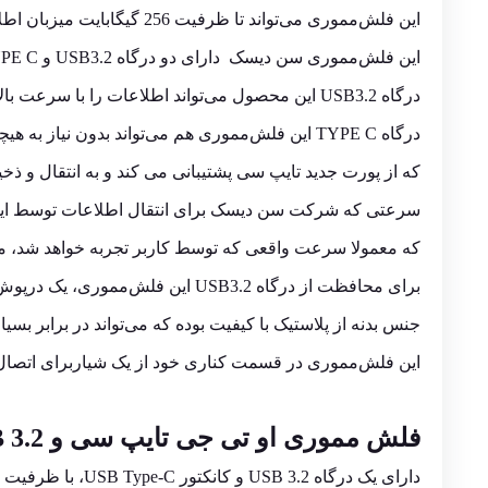
این فلش‌مموری می‌تواند تا ظرفیت 256 گیگابایت میزبان اطلاعات شما باشد.
این فلش‌مموری سن دیسک دارای دو درگاه USB3.2 و TYPE C است.
درگاه USB3.2 این محصول می‌تواند اطلاعات را با سرعت بالا توسط رایانه انتقال دهد.
درگاه TYPE C این فلش‌مموری هم می‌تواند بدون نیاز به هیچگونه مبدلی به تلفن‌همراه یا تبلت شما متصل شود
که از پورت جدید تایپ سی پشتیبانی می کند و به انتقال و ذخی
سرعتی که شرکت سن دیسک برای انتقال اطلاعات توسط این محصول ارایه کرده 
که معمولا سرعت واقعی که توسط کاربر تجربه خواهد شد، مقدا
برای محافظت از درگاه USB3.2 این فلش‌مموری، یک درپوش سیلیکونی برای آن در نظر گرفته شده که می‌تواند در برابر نفوذ گردوغبار مقاوم باشد.
جنس بدنه‌ از پلاستیک با کیفیت بوده که می‌تواند در برابر 
این فلش‌مموری در قسمت کناری خود از یک شیاربرای اتصال ب
فلش مموری او تی جی تایپ سی و USB 3.2 سن دیسک مدل Dual Drive Go ظرفیت 256 گیگابایت
دارای یک درگاه USB 3.2 و کانکتور USB Type-C، با ظرفیت 256 گیگابایت مناسب برای ذخیره سازی و انتقال اطلاعات