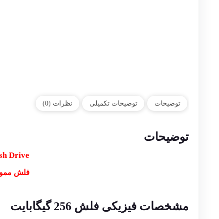
توضیحات
توضیحات تکمیلی
نظرات (0)
توضیحات
sh Drive
فلش مموری سن دیسک مدل C
مشخصات فیزیکی فلش 256 گیگابایت