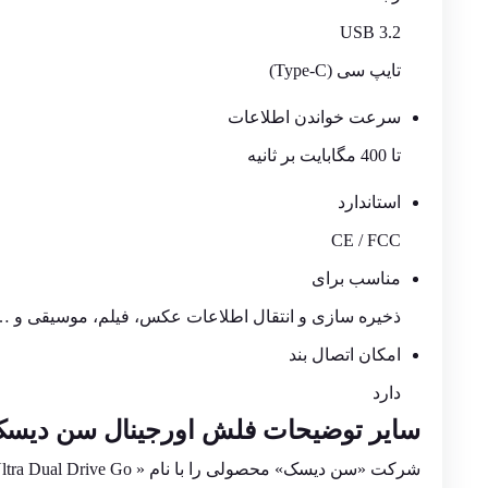
USB 3.2
تایپ سی (Type-C)
سرعت خواندن اطلاعات
تا 400 مگابایت بر ثانیه
استاندارد
CE / FCC
مناسب برای
ذخیره سازی و انتقال اطلاعات عکس، فیلم، موسیقی و …
امکان اتصال بند
دارد
سایر توضیحات
فلش
اورجینال سن دیسک با ظرف
شرکت «سن دیسک» محصولی را با نام « Ultra Dual Drive Go» روانه بازار کرده که درواقع یک فلش مموری با طراحی بسیار خاص است.