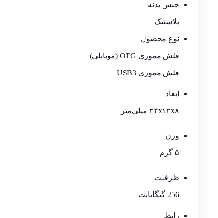
جنس بدنه
پلاستیک
نوع محصول
فلش مموری OTG (موبایلی)
فلش مموری USB3
ابعاد
۴۴x۱۲x۸ میلی‌متر
وزن
۵ گرم
ظرفیت
256 گیگابایت
رابط