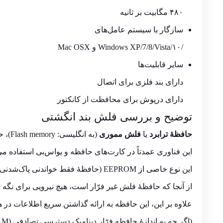
۴۸۰ مگابیت بر ثانیه
سازگار با سیستم عامل‌های
/۱۰/Windows XP/7/8/Vista و Mac OSX
سایر قابلیت‌ها
دارای بند فلزی برای اتصال
دارای درپوش برای محافظت از کانکتور
توضیح و بررسی فلش بند انگشتی
حافظهٔ ترابرد
یا
فلش مموری
(به انگلیسی:
Flash memory
)، ح
این فناوری عمدتاً در کارت‌های حافظه و
یواس‌بی
استفاده می‌
این نوع خاصی از EEPROM (حافظهٔ فقط خواندنی پاک‌شدنی و قابل برنامه‌ریزی به صورت الکتریکی) است که در قطعات بزرگ، پاک و برنامه‌ریزی شده‌است.
از آنجا که حافظهٔ فلش غیر فرّار است، هیچ نیرویی برای نگ
علاوه بر این، این حافظه به ارائه گذاشتن سریع اطلاعات در
(اگر چه به اندازهٔ حافظه فرّار دینامیک دسترسی تصادفی (DRAM)، که برای حافظه اصلی در رایانه‌ها به کار می‌رود سریع نیست)