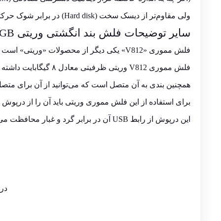
ولی مقاوم‌تر از
دیسک سخت
(Hard disk) در برابر شوک حرکتی می‌باشد.
سایر توضیحات
فلش
بند انگشتی وریتی V812 8GB
فلش مموری «V812» یکی دیگر از محصولات «وریتی» است که طراحی آن به شکلی تقریبا فانتزی بوده و جنس آن از سیلیکون است.
فلش مموری V812 وریتی ظرفیتی معادل ۸ گیگابایت داشته و با سیستم عامل‌های ویندوز و مکینتاش سازگاری دارد.
همچنین بندی به آن متصل است که می‌توانید از آن برای متصل
برای استفاده از این فلش مموری وریتی باید آن را از درپوش خ
این درپوش از رابط USB آن در برابر گرد و غبار محافظت می‌کند و باعث می‌شود عمر آن بیشتر شود.
در 