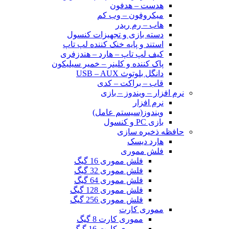
هدست – هدفون
میکروفون – وب کم
هاب – رم ریدر
دسته بازی و تجهیزات کنسول
استند و پایه خنک کننده لپ تاپ
کیف لپ تاپ – هارد – هندزفری
پاک کننده و کلینر – خمیر سیلیکون
دانگل بلوتوث USB – AUX
قاب – براکت – کدی
نرم افزار – ویندوز – بازی
نرم افزار
ویندوز(سیستم عامل)
بازی PC و کنسول
حافظه ذخیره سازی
هارد دیسک
فلش مموری
فلش مموری 16 گیگ
فلش مموری 32 گیگ
فلش مموری 64 گیگ
فلش مموری 128 گیگ
فلش مموری 256 گیگ
مموری کارت
مموری کارت 8 گیگ
مموری کارت 16 گیگ