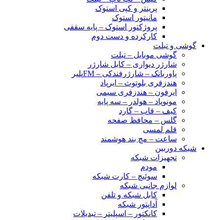
پرینتر و کپی استوک
مانیتور استوک
پروژکتور استوک – پایه سقفی
کارکرده و دست دوم
گوشی و تبلت
گوشی موبایل – تبلت
شارژر دیواری – کابل شارژر
پاوربانک – شارژرفندکی – FMپلیر
هندزفری بلوتوث – ایرپاد
ایرفون – هندزفری سیمی
مونوپاد – هولدر – سه پایه
کیف – قاب – گارد
گلس – محافظ صفحه
قلم لمسی
ساعت – مچ بند هوشمند
شبکه دوربین
تجهیزات شبکه
مودم
سوئیچ – کارت شبکه
لوازم جانبی شبکه
کابل شبکه و تلفن
آداپتور شبکه
کانکتور – اسپلیتر – تبدیلات