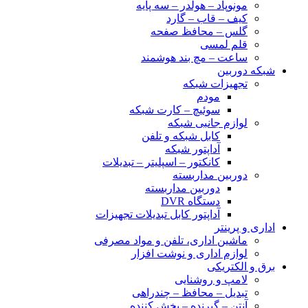
مونوپاد – هولدر – سه پایه
کیف – قاب – گارد
گلس – محافظ صفحه
قلم لمسی
ساعت – مچ بند هوشمند
شبکه دوربین
تجهیزات شبکه
مودم
سوئیچ – کارت شبکه
لوازم جانبی شبکه
کابل شبکه و تلفن
آداپتور شبکه
کانکتور – اسپلیتر – تبدیلات
دوربین مداربسته
دوربین مداربسته
دستگاه DVR
آداپتور کابل تبدیلات تجهیزات
اداری و پرینتر
ماشین اداری، تلفن و مواد مصرفی
لوازم اداری و نوشت افزار
برق و الکتریکی
لامپ و روشنایی
تبدیل – محافظ – چندراهی
آنتن – گیرنده – پخش کننده