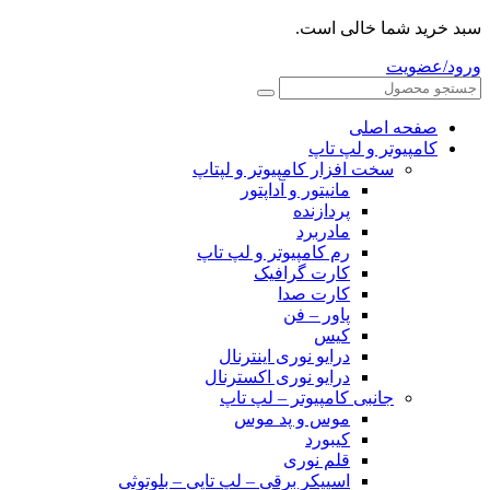
سبد خرید شما خالی است.
ورود/عضویت
صفحه اصلی
کامپیوتر و‌‌‌‌‌ لپ تاپ
سخت افزار کامپیوتر و لپتاپ
مانیتور و آداپتور
پردازنده
مادربرد
رم کامپیوتر و لپ تاپ
کارت گرافیک
کارت صدا
پاور – فن
کیس
درایو نوری اینترنال
درایو نوری اکسترنال
جانبی کامپیوتر – لپ تاپ
موس و پد موس
کیبورد
قلم نوری
اسپیکر برقی – لپ تاپی – بلوتوثی