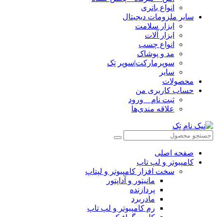
انواع باتری
سایر ملزومات دیجیتال
ابزار سلامت
ابزار آلات
انواع چسب
مد و پوشاک
سوپرمارکت|سوپر تِک
سایر
محصولات
حساب کاربری من
ثبت نام _ ورود
علاقه مندی‌ها
صفحه اصلی
کامپیوتر و‌‌‌‌‌ لپ تاپ
سخت افزار کامپیوتر و لپتاپ
مانیتور و آداپتور
پردازنده
مادربرد
رم کامپیوتر و لپ تاپ