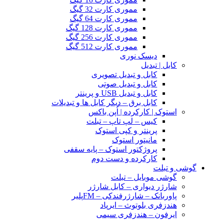
مموری کارت 32 گیگ
مموری کارت 64 گیگ
مموری کارت 128 گیگ
مموری کارت 256 گیگ
مموری کارت 512 گیگ
دیسک نوری
کابل | تبدیل
کابل و تبدیل تصویری
کابل و تبدیل صوتی
کابل و تبدیل USB و پرینتر
کابل برق – دیگر کابل ها و تبدیلات
استوک | کارکرده | اُپن باکس
کیس – لپ تاپ – تبلت
پرینتر و کپی استوک
مانیتور استوک
پروژکتور استوک – پایه سقفی
کارکرده و دست دوم
گوشی و تبلت
گوشی موبایل – تبلت
شارژر دیواری – کابل شارژر
پاوربانک – شارژرفندکی – FMپلیر
هندزفری بلوتوث – ایرپاد
ایرفون – هندزفری سیمی