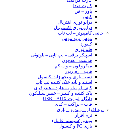
کارت گرافیک
کارت صدا
پاور – فن
کیس
درایو نوری اینترنال
درایو نوری اکسترنال
جانبی کامپیوتر – لپ تاپ
موس و پد موس
کیبورد
قلم نوری
اسپیکر برقی – لپ تاپی – بلوتوثی
هدست – هدفون
میکروفون – وب کم
هاب – رم ریدر
دسته بازی و تجهیزات کنسول
استند و پایه خنک کننده لپ تاپ
کیف لپ تاپ – هارد – هندزفری
پاک کننده و کلینر – خمیر سیلیکون
دانگل بلوتوث USB – AUX
قاب – براکت – کدی
نرم افزار – ویندوز – بازی
نرم افزار
ویندوز(سیستم عامل)
بازی PC و کنسول