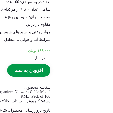
تعداد در بسته‌بندی: 100 عدد
شامل اعداد: ۰ تا ۹ از هرکدام 10 عدد
مناسب برای: سیم بین رنج 4 تا 6 میلی متر
مقاوم در برابر:
مواد روغنی و اسید های شیمیای
شرایط آب و هوایی نا متعادل
۱۹۹.۰۰۰
تومان
1 در انبار
افزودن به سبد
شناسه محصول:
ganizer, Network Cable Model
KM3, Pack of 100
دسته:
کامپیوتر | لپ تاپ
,
کانکتو
تاریخ بروزرسانی محصول:
26 خرداد 1405