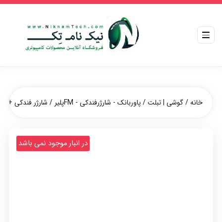
خانه
/
گوشی | تبلت
/
پاوربانک - شارژرفندکی - FMپلیر
/ شارژر فندکی + FM Player بلوتوثی ارلدام مدل ET-M80
در انبار موجود نمی باشد