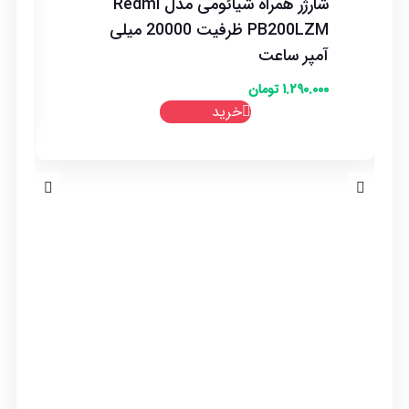
شارژر همراه شیائومی مدل Redmi
PB200LZM ظرفیت 20000 میلی
آمپر ساعت
۱.۲۹۰.۰۰۰
تومان
خرید