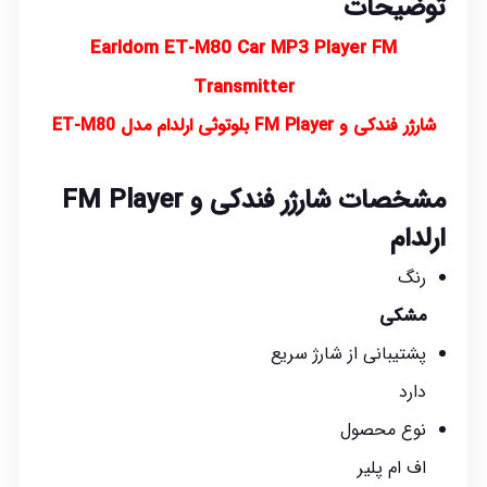
توضیحات
Earldom ET-M80 Car MP3 Player FM
Transmitter
شارژر فندکی و FM Player بلوتوثی ارلدام مدل ET-M80
مشخصات شارژر فندکی و FM Player
ارلدام
رنگ
مشکی
پشتیبانی از شارژ سریع
دارد
نوع محصول
اف ام پلیر