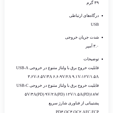
۳۹ گرم
درگاه‌های ارتباطی
USB
شدت جریان خروجی
۳.۰ آمپر
توضیحات
قابلیت خروج برق با ولتاژ متنوع در خروجی USB-A
۳.۶V-۶.۵V/۳A ۶.۶-۹V/۲A ۹.۱V-۱۲V/۱.۵A
قابلیت خروج برق با ولتاژ متنوع در خروجی USB-C
۵V/۳A(PD) ۹V/۲A(PD) ۱۲V/۱.۵A(PD)۱۸W
پشتیبانی از فناوری شارژ سریع
PD۳.QC۳.QC۲.AFC.FCP