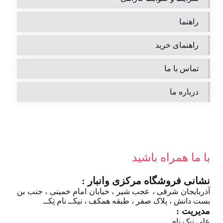
راهنما
راهنمای خرید
تماس با ما
درباره ما
با ما همراه باشید
نشانی فروشگاه مرکزی وانبار :
آذربایجان شرقی ، عجب شیر ، خیابان امام خمینی ، جنب بن
بست دانش ، پلاک صفر ، طبقه همکف ، نیکــ نام تِکــ
مدیریت :
علی نیک نام