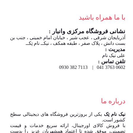
با ما همراه باشید
نشانی فروشگاه مرکزی وانبار :
آذربایجان شرقی ، عجب شیر ، خیابان امام خمینی ، جنب بن
بست دانش ، پلاک صفر ، طبقه همکف ، نیکــ نام تِکــ
مدیریت :
علی نیک نام
تلفن تماس :
0602 3763 041 | 7113 382 0930
درباره ما
نیک نام تِک
یکی از بروزترین فروشگاه های دیجیتالی سطح
کشور است.
با فروش کالای اورجینال، ارائه سریع خدمات و قیمت
تضمینی، موفق شده تا اعتماد همشهریان عزیز را بدست