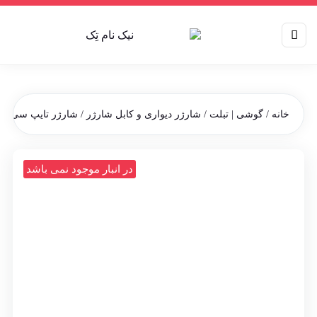
خانه
/
گوشی | تبلت
/
شارژر دیواری و کابل شارژر
/ شارژر تایپ سی آبادوس مدل 
در انبار موجود نمی باشد