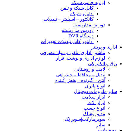
لوازم جانبی شبکه
کابل شبکه و تلفن
آداپتور شبکه
کانکتور – اسپلیتر – تبدیلات
دوربین مداربسته
دوربین مداربسته
دستگاه DVR
آداپتور کابل تبدیلات تجهیزات
اداری و پرینتر
ماشین اداری، تلفن و مواد مصرفی
لوازم اداری و نوشت افزار
برق و الکتریکی
لامپ و روشنایی
تبدیل – محافظ – چندراهی
آنتن – گیرنده – پخش کننده
انواع باتری
سایر ملزومات دیجیتال
ابزار سلامت
ابزار آلات
انواع چسب
مد و پوشاک
سوپرمارکت|سوپر تِک
سایر
محصولات