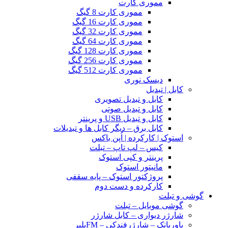
مموری کارت
مموری کارت 8 گیگ
مموری کارت 16 گیگ
مموری کارت 32 گیگ
مموری کارت 64 گیگ
مموری کارت 128 گیگ
مموری کارت 256 گیگ
مموری کارت 512 گیگ
دیسک نوری
کابل | تبدیل
کابل و تبدیل تصویری
کابل و تبدیل صوتی
کابل و تبدیل USB و پرینتر
کابل برق – دیگر کابل ها و تبدیلات
استوک | کارکرده | اُپن باکس
کیس – لپ تاپ – تبلت
پرینتر و کپی استوک
مانیتور استوک
پروژکتور استوک – پایه سقفی
کارکرده و دست دوم
گوشی و تبلت
گوشی موبایل – تبلت
شارژر دیواری – کابل شارژر
پاوربانک – شارژرفندکی – FMپلیر