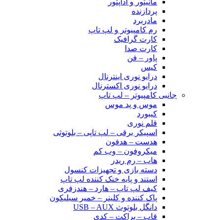
مانیتور و آداپتور
پردازنده
مادربرد
رم کامپیوتر و لپ تاپ
کارت گرافیک
کارت صدا
پاور – فن
کیس
درایو نوری اینترنال
درایو نوری اکسترنال
جانبی کامپیوتر – لپ تاپ
موس و پد موس
کیبورد
قلم نوری
اسپیکر برقی – لپ تاپی – بلوتوثی
هدست – هدفون
میکروفون – وب کم
هاب – رم ریدر
دسته بازی و تجهیزات کنسول
استند و پایه خنک کننده لپ تاپ
کیف لپ تاپ – هارد – هندزفری
پاک کننده و کلینر – خمیر سیلیکون
دانگل بلوتوث USB – AUX
قاب – براکت – کدی