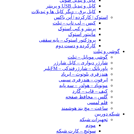
کابل و تبدیل صوتی
کابل و تبدیل USB و پرینتر
کابل برق – دیگر کابل ها و تبدیلات
استوک | کارکرده | اُپن باکس
کیس – لپ تاپ – تبلت
پرینتر و کپی استوک
مانیتور استوک
پروژکتور استوک – پایه سقفی
کارکرده و دست دوم
گوشی و تبلت
گوشی موبایل – تبلت
شارژر دیواری – کابل شارژر
پاوربانک – شارژرفندکی – FMپلیر
هندزفری بلوتوث – ایرپاد
ایرفون – هندزفری سیمی
مونوپاد – هولدر – سه پایه
کیف – قاب – گارد
گلس – محافظ صفحه
قلم لمسی
ساعت – مچ بند هوشمند
شبکه دوربین
تجهیزات شبکه
مودم
سوئیچ – کارت شبکه