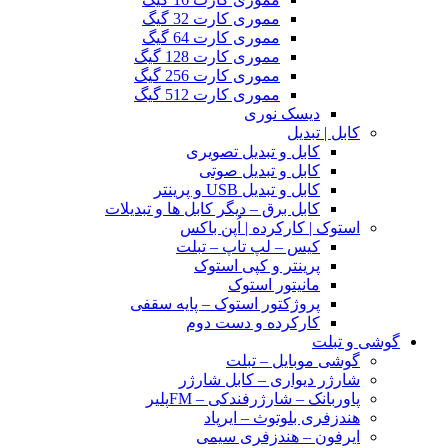
مموری کارت 32 گیگ
مموری کارت 64 گیگ
مموری کارت 128 گیگ
مموری کارت 256 گیگ
مموری کارت 512 گیگ
دیسک نوری
کابل | تبدیل
کابل و تبدیل تصویری
کابل و تبدیل صوتی
کابل و تبدیل USB و پرینتر
کابل برق – دیگر کابل ها و تبدیلات
استوک | کارکرده | اُپن باکس
کیس – لپ تاپ – تبلت
پرینتر و کپی استوک
مانیتور استوک
پروژکتور استوک – پایه سقفی
کارکرده و دست دوم
گوشی و تبلت
گوشی موبایل – تبلت
شارژر دیواری – کابل شارژر
پاوربانک – شارژرفندکی – FMپلیر
هندزفری بلوتوث – ایرپاد
ایرفون – هندزفری سیمی