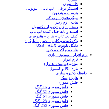
قلم نوری
اسپیکر برقی – لپ تاپی – بلوتوثی
هدست – هدفون
میکروفون – وب کم
هاب – رم ریدر
دسته بازی و تجهیزات کنسول
استند و پایه خنک کننده لپ تاپ
کیف لپ تاپ – هارد – هندزفری
پاک کننده و کلینر – خمیر سیلیکون
دانگل بلوتوث USB – AUX
قاب – براکت – کدی
نرم افزار – ویندوز – بازی
نرم افزار
ویندوز(سیستم عامل)
بازی PC و کنسول
حافظه ذخیره سازی
هارد دیسک
فلش مموری
فلش مموری 16 گیگ
فلش مموری 32 گیگ
فلش مموری 64 گیگ
فلش مموری 128 گیگ
فلش مموری 256 گیگ