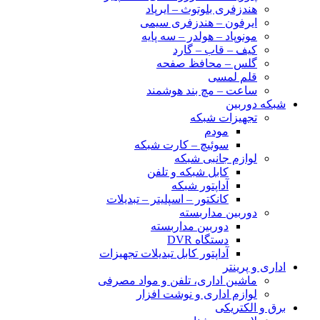
هندزفری بلوتوث – ایرپاد
ایرفون – هندزفری سیمی
مونوپاد – هولدر – سه پایه
کیف – قاب – گارد
گلس – محافظ صفحه
قلم لمسی
ساعت – مچ بند هوشمند
شبکه دوربین
تجهیزات شبکه
مودم
سوئیچ – کارت شبکه
لوازم جانبی شبکه
کابل شبکه و تلفن
آداپتور شبکه
کانکتور – اسپلیتر – تبدیلات
دوربین مداربسته
دوربین مداربسته
دستگاه DVR
آداپتور کابل تبدیلات تجهیزات
اداری و پرینتر
ماشین اداری، تلفن و مواد مصرفی
لوازم اداری و نوشت افزار
برق و الکتریکی