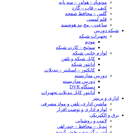
مونوپاد – هولدر – سه پایه
کیف – قاب – گارد
گلس – محافظ صفحه
قلم لمسی
ساعت – مچ بند هوشمند
شبکه دوربین
تجهیزات شبکه
مودم
سوئیچ – کارت شبکه
لوازم جانبی شبکه
کابل شبکه و تلفن
آداپتور شبکه
کانکتور – اسپلیتر – تبدیلات
دوربین مداربسته
دوربین مداربسته
دستگاه DVR
آداپتور کابل تبدیلات تجهیزات
اداری و پرینتر
ماشین اداری، تلفن و مواد مصرفی
لوازم اداری و نوشت افزار
برق و الکتریکی
لامپ و روشنایی
تبدیل – محافظ – چندراهی
آنتن – گیرنده – پخش کننده