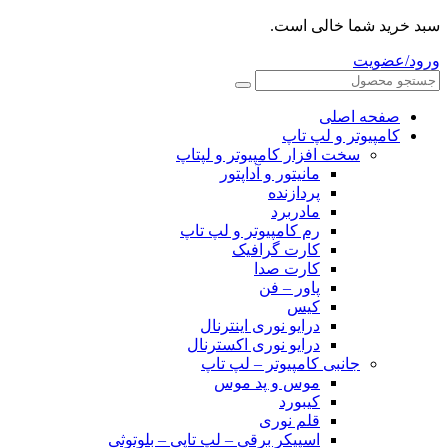
سبد خرید شما خالی است.
ورود/عضویت
صفحه اصلی
کامپیوتر و‌‌‌‌‌ لپ تاپ
سخت افزار کامپیوتر و لپتاپ
مانیتور و آداپتور
پردازنده
مادربرد
رم کامپیوتر و لپ تاپ
کارت گرافیک
کارت صدا
پاور – فن
کیس
درایو نوری اینترنال
درایو نوری اکسترنال
جانبی کامپیوتر – لپ تاپ
موس و پد موس
کیبورد
قلم نوری
اسپیکر برقی – لپ تاپی – بلوتوثی