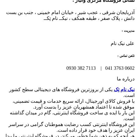
نشانی فروشگاه مرکزی وانبار :
آذربایجان شرقی ، عجب شیر ، خیابان امام خمینی ، جنب بن بست
دانش ، پلاک صفر ، طبقه همکف ، نیکــ نام تِکــ
مدیریت :
علی نیک نام
تلفن تماس :
0602 3763 041 | 7113 382 0930
درباره ما
نیک نام تِک
یکی از بروزترین فروشگاه های دیجیتالی سطح کشور
است.
با فروش کالای اورجینال، ارائه سریع خدمات و قیمت تضمینی،
موفق شده تا اعتماد همشهریان عزیز را بدست آورد.
این بار با ایده ی ساخت فروشگاه اینترنتی، گام در میدان گذاشته
است.
این فروشگاه اینترنتی کسب رضایت هموطنان گرامی در سراسر
ایران عزیز را هدف خود قرار داده است.
هر آنچه که به ذهن شما خطور می‌کند، در فروشگاه اینترنتی ما پیدا