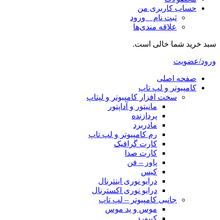
حساب کاربری من
ثبت نام _ ورود
علاقه مندی‌ها
سبد خرید شما خالی است.
ورود/عضویت
صفحه اصلی
کامپیوتر و‌‌‌‌‌ لپ تاپ
سخت افزار کامپیوتر و لپتاپ
مانیتور و آداپتور
پردازنده
مادربرد
رم کامپیوتر و لپ تاپ
کارت گرافیک
کارت صدا
پاور – فن
کیس
درایو نوری اینترنال
درایو نوری اکسترنال
جانبی کامپیوتر – لپ تاپ
موس و پد موس
کیبورد