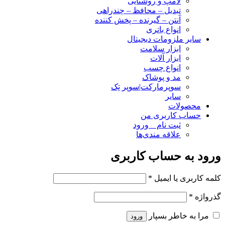
لامپ و روشنایی
تبدیل – محافظ – چندراهی
آنتن – گیرنده – پخش کننده
انواع باتری
سایر ملزومات دیجیتال
ابزار سلامت
ابزار آلات
انواع چسب
مد و پوشاک
سوپرمارکت|سوپر تِک
سایر
محصولات
حساب کاربری من
ثبت نام _ ورود
علاقه مندی‌ها
ورود به حساب کاربری
کلمه کاربری یا ایمیل
*
گذرواژه
*
مرا به خاطر بسپار
ورود