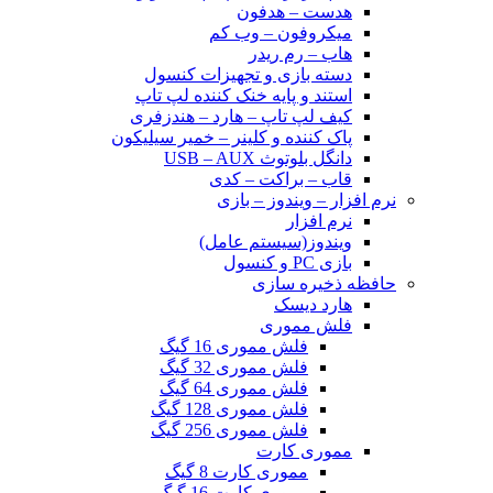
هدست – هدفون
میکروفون – وب کم
هاب – رم ریدر
دسته بازی و تجهیزات کنسول
استند و پایه خنک کننده لپ تاپ
کیف لپ تاپ – هارد – هندزفری
پاک کننده و کلینر – خمیر سیلیکون
دانگل بلوتوث USB – AUX
قاب – براکت – کدی
نرم افزار – ویندوز – بازی
نرم افزار
ویندوز(سیستم عامل)
بازی PC و کنسول
حافظه ذخیره سازی
هارد دیسک
فلش مموری
فلش مموری 16 گیگ
فلش مموری 32 گیگ
فلش مموری 64 گیگ
فلش مموری 128 گیگ
فلش مموری 256 گیگ
مموری کارت
مموری کارت 8 گیگ
مموری کارت 16 گیگ