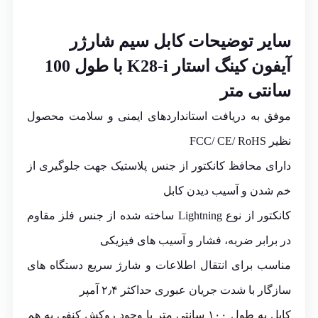
سایر توضیحات
کابل سیم شارژر
آیفون کینگ استار K28-i با طول 100
سانتی متر
موفق به دریافت استانداردهای ایمنی و سلامت محصول
نظیر FCC/ CE/ RoHS
دارای محافظ کانکتور از جنس پلاستیک جهت جلوگیری از
خم شدن و آسیب دیدن کابل
کانکتور از نوع Lightning ساخته شده از جنس فلز مقاوم
در برابر ضربه، فشار و آسیب های فیزیکی
مناسب برای انتقال اطلاعات و شارژ سریع دستگاه های
سازگار با شدت جریان عبوری حداکثر ۲٫۴ آمپر
کابل به طول ۱۰۰ سانتی متر با وجود روکش کنفی به هم