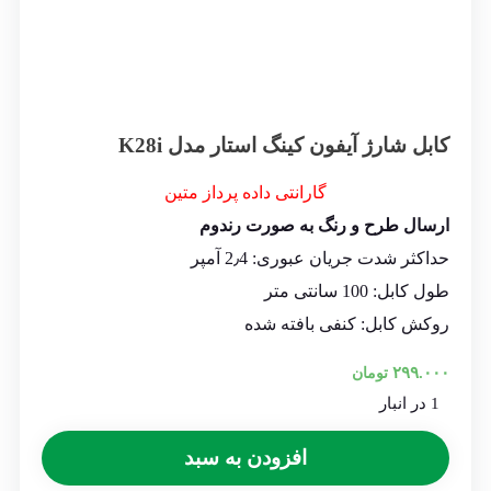
کابل شارژ آیفون کینگ استار مدل K28i
گارانتی
داده پرداز متین
ارسال طرح و رنگ به صورت رندوم
حداکثر شدت جریان عبوری: 2٫4 آمپر
طول کابل: 100 سانتی متر
روکش کابل: کنفی بافته شده
۲۹۹.۰۰۰
تومان
1 در انبار
افزودن به سبد