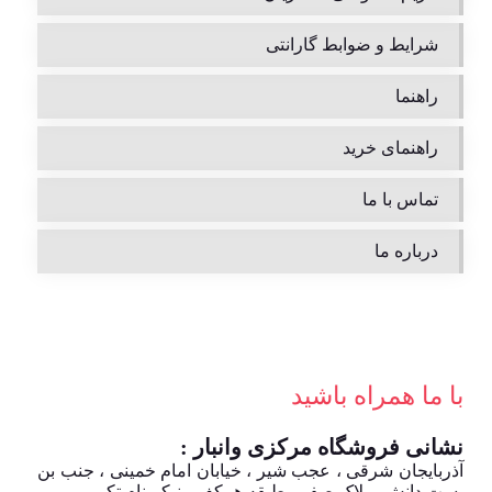
شرایط و ضوابط گارانتی
راهنما
راهنمای خرید
تماس با ما
درباره ما
با ما همراه باشید
نشانی فروشگاه مرکزی وانبار :
آذربایجان شرقی ، عجب شیر ، خیابان امام خمینی ، جنب بن
بست دانش ، پلاک صفر ، طبقه همکف ، نیکــ نام تِکــ