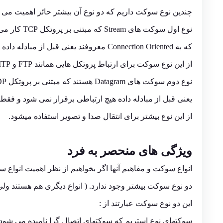
چندین نوع سوکت داریم که دو نوع آن بیشتر حائز اهمیت می ب
نوع اول سوکت های Stream که مبتنی بر پروتکل TCP کار می کنند
که به Connection Oriented معروفند یعنی قبل از مبادله داده ها باید یک اتصال مطمئن برقرار شود
از این نوع سوکت برای ارتباط پروتکل هایی همانند FTP و HTTP ,SMTP استفاده می شود.
نوع دوم سوکت های Datagram هستند که مبتنی بر پروتکل UDP کار می کنند که به Connection Less معروف هستند
یعنی قبل از مبادله داده هیچ ارتباطی برقرار نمی شود و فق
از این نوع بیشتر برای انتقال صدا و تصویر استفاده میشود.
ویژگی های منحصر به فرد
انواع سوکت و مفاهیم آنها اگر بخواهیم از نظر اهمیت انواع 
دو نوع سوکت بیشتر وجود ندارد. ( انواع دیگری هم هستند ولی
این دو نوع سوکت عبارتند از :
سوکتهای نوع استریم که سوکتهای اتصال گرا نامیده می شود.