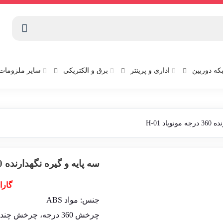
که دوربین
اداری و پرینتر
برق و الکتریکی
سایر ملزومات 
د H-01
سه پایه و گیره نگهدارنده 360 درجه مونوپاد H-01
گارا
جنس: مواد ABS
چرخش 360 درجه، چرخش چند زاویه