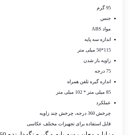
95 گرم
جنس
مواد ABS
اندازه سه پایه
115*50 میلی متر
زاویه باز شدن
75 درجه
اندازه گیره تلفن همراه
85 میلی متر * 102 میلی متر
عملکرد
چرخش 360 درجه، چرخش چند زاویه
قابل استفاده برای تجهیزات مختلف عکاسی
مزایا و معایب سه پایه و گیره نگهدارنده 360 درجه مونوپاد H-01