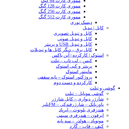
مموری کارت 64 گیگ
مموری کارت 128 گیگ
مموری کارت 256 گیگ
مموری کارت 512 گیگ
دیسک نوری
کابل | تبدیل
کابل و تبدیل تصویری
کابل و تبدیل صوتی
کابل و تبدیل USB و پرینتر
کابل برق – دیگر کابل ها و تبدیلات
استوک | کارکرده | اُپن باکس
کیس – لپ تاپ – تبلت
پرینتر و کپی استوک
مانیتور استوک
پروژکتور استوک – پایه سقفی
کارکرده و دست دوم
گوشی و تبلت
گوشی موبایل – تبلت
شارژر دیواری – کابل شارژر
پاوربانک – شارژرفندکی – FMپلیر
هندزفری بلوتوث – ایرپاد
ایرفون – هندزفری سیمی
مونوپاد – هولدر – سه پایه
کیف – قاب – گارد