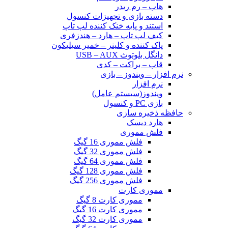
هاب – رم ریدر
دسته بازی و تجهیزات کنسول
استند و پایه خنک کننده لپ تاپ
کیف لپ تاپ – هارد – هندزفری
پاک کننده و کلینر – خمیر سیلیکون
دانگل بلوتوث USB – AUX
قاب – براکت – کدی
نرم افزار – ویندوز – بازی
نرم افزار
ویندوز(سیستم عامل)
بازی PC و کنسول
حافظه ذخیره سازی
هارد دیسک
فلش مموری
فلش مموری 16 گیگ
فلش مموری 32 گیگ
فلش مموری 64 گیگ
فلش مموری 128 گیگ
فلش مموری 256 گیگ
مموری کارت
مموری کارت 8 گیگ
مموری کارت 16 گیگ
مموری کارت 32 گیگ