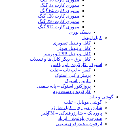
مموری کارت 32 گیگ
مموری کارت 64 گیگ
مموری کارت 128 گیگ
مموری کارت 256 گیگ
مموری کارت 512 گیگ
دیسک نوری
کابل | تبدیل
کابل و تبدیل تصویری
کابل و تبدیل صوتی
کابل و تبدیل USB و پرینتر
کابل برق – دیگر کابل ها و تبدیلات
استوک | کارکرده | اُپن باکس
کیس – لپ تاپ – تبلت
پرینتر و کپی استوک
مانیتور استوک
پروژکتور استوک – پایه سقفی
کارکرده و دست دوم
گوشی و تبلت
گوشی موبایل – تبلت
شارژر دیواری – کابل شارژر
پاوربانک – شارژرفندکی – FMپلیر
هندزفری بلوتوث – ایرپاد
ایرفون – هندزفری سیمی