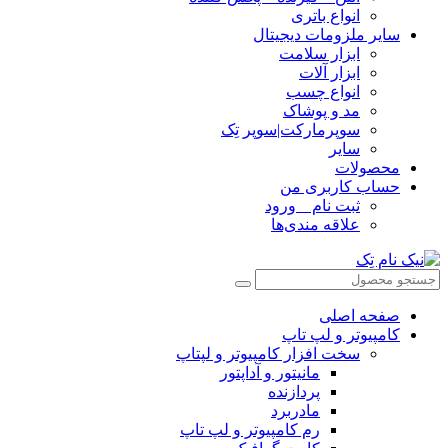
انواع باتری
سایر ملزومات دیجیتال
ابزار سلامت
ابزار آلات
انواع چسب
مد و پوشاک
سوپرمارکت|سوپر تِک
سایر
محصولات
حساب کاربری من
ثبت نام _ ورود
علاقه مندی‌ها
صفحه اصلی
کامپیوتر و‌‌‌‌‌ لپ تاپ
سخت افزار کامپیوتر و لپتاپ
مانیتور و آداپتور
پردازنده
مادربرد
رم کامپیوتر و لپ تاپ