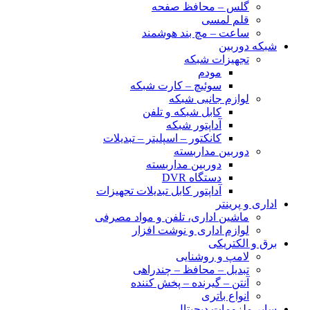
گلس – محافظ صفحه
قلم لمسی
ساعت – مچ بند هوشمند
شبکه دوربین
تجهیزات شبکه
مودم
سوئیچ – کارت شبکه
لوازم جانبی شبکه
کابل شبکه و تلفن
آداپتور شبکه
کانکتور – اسپلیتر – تبدیلات
دوربین مداربسته
دوربین مداربسته
دستگاه DVR
آداپتور کابل تبدیلات تجهیزات
اداری و پرینتر
ماشین اداری، تلفن و مواد مصرفی
لوازم اداری و نوشت افزار
برق و الکتریکی
لامپ و روشنایی
تبدیل – محافظ – چندراهی
آنتن – گیرنده – پخش کننده
انواع باتری
سایر ملزومات دیجیتال