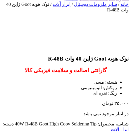
خانه
/
سایر ملزومات دیجیتال
/
ابزار آلات
/ نوک هویه Goot ژاپن 40
وات R-48B
نوک هویه Goot ژاپن 40 وات R-48B
گارانتی اصالت و سلامت فیزیکی کالا
هسته: مسی
روکش: آلومینیومی
رنگ:
نقره ای
۳۵.۰۰۰
تومان
در انبار موجود نمی باشد
شناسه محصول:
40W R-48B Goot High Copy Soldering Tip
دسته:
ابزار آلات