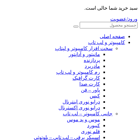
سبد خرید شما خالی است.
ورود/عضویت
صفحه اصلی
کامپیوتر و‌‌‌‌‌ لپ تاپ
سخت افزار کامپیوتر و لپتاپ
مانیتور و آداپتور
پردازنده
مادربرد
رم کامپیوتر و لپ تاپ
کارت گرافیک
کارت صدا
پاور – فن
کیس
درایو نوری اینترنال
درایو نوری اکسترنال
جانبی کامپیوتر – لپ تاپ
موس و پد موس
کیبورد
قلم نوری
اسپیکر برقی – لپ تاپی – بلوتوثی