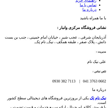
راهنمای خرید
تماس با ما
درباره ما
با ما همراه باشید
نشانی فروشگاه مرکزی وانبار :
آذربایجان شرقی ، عجب شیر ، خیابان امام خمینی ، جنب بن بست
دانش ، پلاک صفر ، طبقه همکف ، نیکــ نام تِکــ
مدیریت :
علی نیک نام
تلفن تماس :
0602 3763 041 | 7113 382 0930
درباره ما
نیک نام تِک
یکی از بروزترین فروشگاه های دیجیتالی سطح کشور
است.
با فروش کالای اورجینال، ارائه سریع خدمات و قیمت تضمینی،