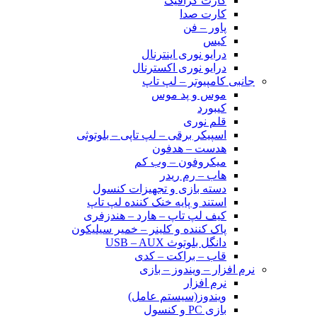
کارت گرافیک
کارت صدا
پاور – فن
کیس
درایو نوری اینترنال
درایو نوری اکسترنال
جانبی کامپیوتر – لپ تاپ
موس و پد موس
کیبورد
قلم نوری
اسپیکر برقی – لپ تاپی – بلوتوثی
هدست – هدفون
میکروفون – وب کم
هاب – رم ریدر
دسته بازی و تجهیزات کنسول
استند و پایه خنک کننده لپ تاپ
کیف لپ تاپ – هارد – هندزفری
پاک کننده و کلینر – خمیر سیلیکون
دانگل بلوتوث USB – AUX
قاب – براکت – کدی
نرم افزار – ویندوز – بازی
نرم افزار
ویندوز(سیستم عامل)
بازی PC و کنسول