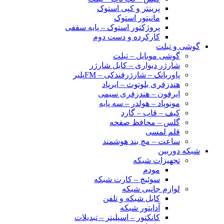
پرینتر و کپی استوک
مانیتور استوک
پروژکتور استوک – پایه سقفی
کارکرده و دست دوم
گوشی و تبلت
گوشی موبایل – تبلت
شارژر دیواری – کابل شارژر
پاوربانک – شارژرفندکی – FMپلیر
هندزفری بلوتوث – ایرپاد
ایرفون – هندزفری سیمی
مونوپاد – هولدر – سه پایه
کیف – قاب – گارد
گلس – محافظ صفحه
قلم لمسی
ساعت – مچ بند هوشمند
شبکه دوربین
تجهیزات شبکه
مودم
سوئیچ – کارت شبکه
لوازم جانبی شبکه
کابل شبکه و تلفن
آداپتور شبکه
کانکتور – اسپلیتر – تبدیلات