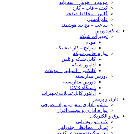
مونوپاد – هولدر – سه پایه
کیف – قاب – گارد
گلس – محافظ صفحه
قلم لمسی
ساعت – مچ بند هوشمند
شبکه دوربین
تجهیزات شبکه
مودم
سوئیچ – کارت شبکه
لوازم جانبی شبکه
کابل شبکه و تلفن
آداپتور شبکه
کانکتور – اسپلیتر – تبدیلات
دوربین مداربسته
دوربین مداربسته
دستگاه DVR
آداپتور کابل تبدیلات تجهیزات
اداری و پرینتر
ماشین اداری، تلفن و مواد مصرفی
لوازم اداری و نوشت افزار
برق و الکتریکی
لامپ و روشنایی
تبدیل – محافظ – چندراهی
آنتن – گیرنده – پخش کننده