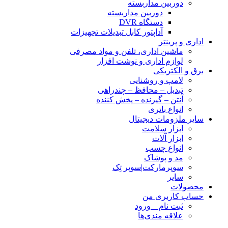
دوربین مداربسته
دوربین مداربسته
دستگاه DVR
آداپتور کابل تبدیلات تجهیزات
اداری و پرینتر
ماشین اداری، تلفن و مواد مصرفی
لوازم اداری و نوشت افزار
برق و الکتریکی
لامپ و روشنایی
تبدیل – محافظ – چندراهی
آنتن – گیرنده – پخش کننده
انواع باتری
سایر ملزومات دیجیتال
ابزار سلامت
ابزار آلات
انواع چسب
مد و پوشاک
سوپرمارکت|سوپر تِک
سایر
محصولات
حساب کاربری من
ثبت نام _ ورود
علاقه مندی‌ها