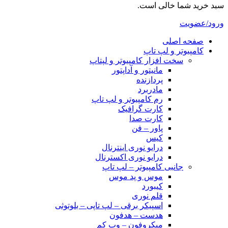
سبد خرید شما خالی است.
ورود/عضویت
صفحه اصلی
کامپیوتر و‌‌‌‌‌ لپ تاپ
سخت افزار کامپیوتر و لپتاپ
مانیتور و آداپتور
پردازنده
مادربرد
رم کامپیوتر و لپ تاپ
کارت گرافیک
کارت صدا
پاور – فن
کیس
درایو نوری اینترنال
درایو نوری اکسترنال
جانبی کامپیوتر – لپ تاپ
موس و پد موس
کیبورد
قلم نوری
اسپیکر برقی – لپ تاپی – بلوتوثی
هدست – هدفون
میکروفون – وب کم