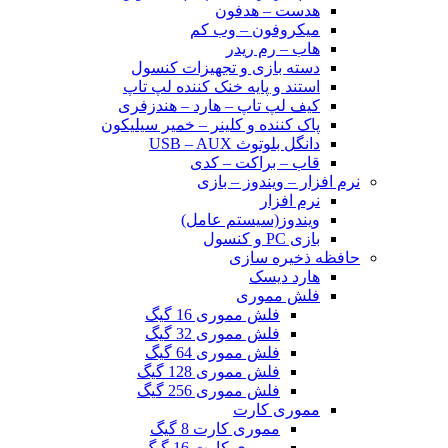
هدست – هدفون
میکروفون – وب کم
هاب – رم ریدر
دسته بازی و تجهیزات کنسول
استند و پایه خنک کننده لپ تاپ
کیف لپ تاپ – هارد – هندزفری
پاک کننده و کلینر – خمیر سیلیکون
دانگل بلوتوث USB – AUX
قاب – براکت – کدی
نرم افزار – ویندوز – بازی
نرم افزار
ویندوز(سیستم عامل)
بازی PC و کنسول
حافظه ذخیره سازی
هارد دیسک
فلش مموری
فلش مموری 16 گیگ
فلش مموری 32 گیگ
فلش مموری 64 گیگ
فلش مموری 128 گیگ
فلش مموری 256 گیگ
مموری کارت
مموری کارت 8 گیگ
مموری کارت 16 گیگ