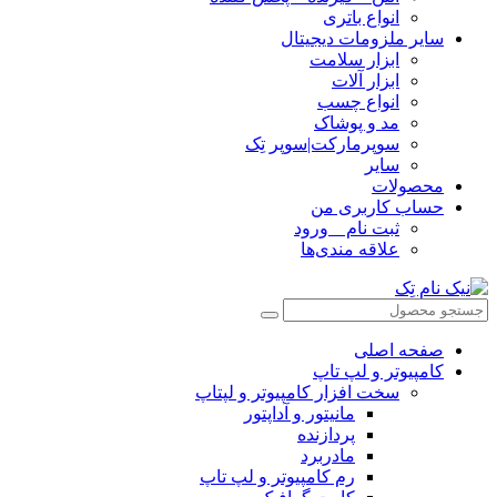
انواع باتری
سایر ملزومات دیجیتال
ابزار سلامت
ابزار آلات
انواع چسب
مد و پوشاک
سوپرمارکت|سوپر تِک
سایر
محصولات
حساب کاربری من
ثبت نام _ ورود
علاقه مندی‌ها
صفحه اصلی
کامپیوتر و‌‌‌‌‌ لپ تاپ
سخت افزار کامپیوتر و لپتاپ
مانیتور و آداپتور
پردازنده
مادربرد
رم کامپیوتر و لپ تاپ