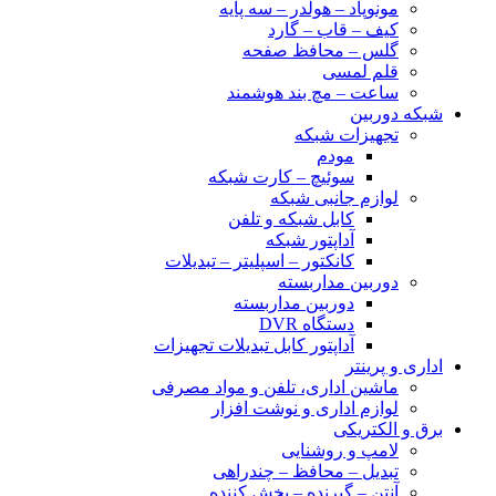
مونوپاد – هولدر – سه پایه
کیف – قاب – گارد
گلس – محافظ صفحه
قلم لمسی
ساعت – مچ بند هوشمند
شبکه دوربین
تجهیزات شبکه
مودم
سوئیچ – کارت شبکه
لوازم جانبی شبکه
کابل شبکه و تلفن
آداپتور شبکه
کانکتور – اسپلیتر – تبدیلات
دوربین مداربسته
دوربین مداربسته
دستگاه DVR
آداپتور کابل تبدیلات تجهیزات
اداری و پرینتر
ماشین اداری، تلفن و مواد مصرفی
لوازم اداری و نوشت افزار
برق و الکتریکی
لامپ و روشنایی
تبدیل – محافظ – چندراهی
آنتن – گیرنده – پخش کننده