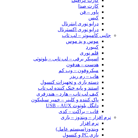
کارت گرافیک
کارت صدا
پاور – فن
کیس
درایو نوری اینترنال
درایو نوری اکسترنال
جانبی کامپیوتر – لپ تاپ
موس و پد موس
کیبورد
قلم نوری
اسپیکر برقی – لپ تاپی – بلوتوثی
هدست – هدفون
میکروفون – وب کم
هاب – رم ریدر
دسته بازی و تجهیزات کنسول
استند و پایه خنک کننده لپ تاپ
کیف لپ تاپ – هارد – هندزفری
پاک کننده و کلینر – خمیر سیلیکون
دانگل بلوتوث USB – AUX
قاب – براکت – کدی
نرم افزار – ویندوز – بازی
نرم افزار
ویندوز(سیستم عامل)
بازی PC و کنسول