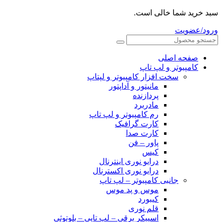
سبد خرید شما خالی است.
ورود/عضویت
صفحه اصلی
کامپیوتر و‌‌‌‌‌ لپ تاپ
سخت افزار کامپیوتر و لپتاپ
مانیتور و آداپتور
پردازنده
مادربرد
رم کامپیوتر و لپ تاپ
کارت گرافیک
کارت صدا
پاور – فن
کیس
درایو نوری اینترنال
درایو نوری اکسترنال
جانبی کامپیوتر – لپ تاپ
موس و پد موس
کیبورد
قلم نوری
اسپیکر برقی – لپ تاپی – بلوتوثی