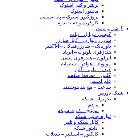
پرینتر و کپی استوک
مانیتور استوک
پروژکتور استوک – پایه سقفی
کارکرده و دست دوم
گوشی و تبلت
گوشی موبایل – تبلت
شارژر دیواری – کابل شارژر
پاوربانک – شارژرفندکی – FMپلیر
هندزفری بلوتوث – ایرپاد
ایرفون – هندزفری سیمی
مونوپاد – هولدر – سه پایه
کیف – قاب – گارد
گلس – محافظ صفحه
قلم لمسی
ساعت – مچ بند هوشمند
شبکه دوربین
تجهیزات شبکه
مودم
سوئیچ – کارت شبکه
لوازم جانبی شبکه
کابل شبکه و تلفن
آداپتور شبکه
کانکتور – اسپلیتر – تبدیلات