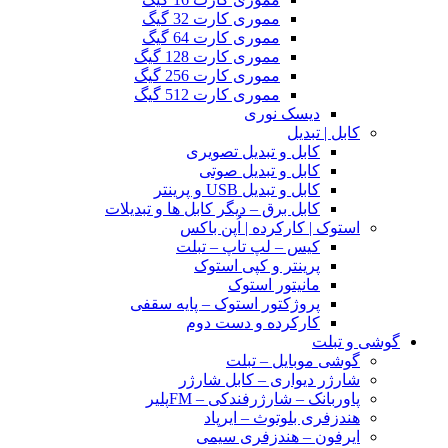
مموری کارت 32 گیگ
مموری کارت 64 گیگ
مموری کارت 128 گیگ
مموری کارت 256 گیگ
مموری کارت 512 گیگ
دیسک نوری
کابل | تبدیل
کابل و تبدیل تصویری
کابل و تبدیل صوتی
کابل و تبدیل USB و پرینتر
کابل برق – دیگر کابل ها و تبدیلات
استوک | کارکرده | اُپن باکس
کیس – لپ تاپ – تبلت
پرینتر و کپی استوک
مانیتور استوک
پروژکتور استوک – پایه سقفی
کارکرده و دست دوم
گوشی و تبلت
گوشی موبایل – تبلت
شارژر دیواری – کابل شارژر
پاوربانک – شارژرفندکی – FMپلیر
هندزفری بلوتوث – ایرپاد
ایرفون – هندزفری سیمی