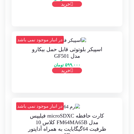
خرید
در انبار موجود نمی باشد
اسپیکر بلوتوثی قابل حمل بیکارو
مدل GF501
۵۹۹.۰۰۰
تومان
خرید
در انبار موجود نمی باشد
کارت حافظه‌ microSDXC فیلیپس
مدل FM64MA65B کلاس 10
ظرفیت 64گیگابایت به همراه آداپتور