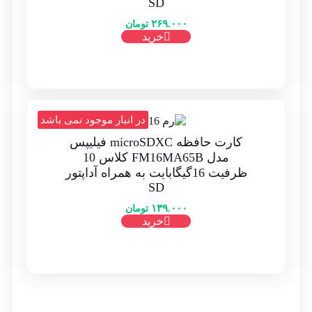
SD
۲۶۹.۰۰۰
تومان
خرید
در انبار موجود نمی باشد
کارت حافظه‌ microSDXC فیلیپس
مدل FM16MA65B کلاس 10
ظرفیت 16گیگابایت به همراه آداپتور
SD
۱۳۹.۰۰۰
تومان
خرید