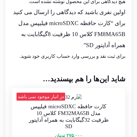
هیچ دیدگاهی برای این محصول نوشته نشده است.
اولین نفری باشید که دیدگاهی را ارسال می کنید
برای “کارت حافظه‌ microSDXC فیلیپس مدل
FM8MA65B کلاس 10 ظرفیت 8گیگابایت به
همراه آداپتور SD”
برای ثبت نقد و بررسی
وارد حساب کاربری خود
شوید.
شاید این‌ها را هم بپسندید…
در انبار موجود نمی باشد
کارت حافظه‌ microSDXC فیلیپس
مدل FM32MA65B کلاس 10
ظرفیت 32گیگابایت به همراه آداپتور
SD
۲۷۵.۰۰۰
تومان