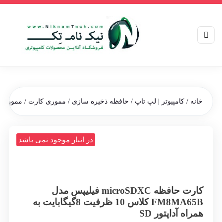
خانه
/
کامپیوتر | لپ تاپ
/
حافظه ذخیره سازی
/
مموری کارت
/
مموری کارت
در انبار موجود نمی باشد
کارت حافظه‌ microSDXC فیلیپس مدل
FM8MA65B کلاس 10 ظرفیت 8گیگابایت به
همراه آداپتور SD