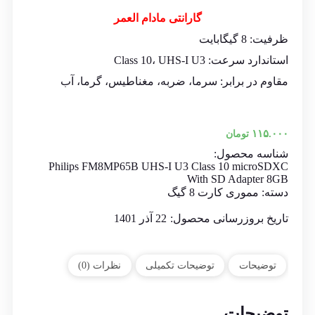
گارانتی مادام العمر
ظرفیت: 8 گیگابایت
استاندارد سرعت: Class 10، UHS-I U3
مقاوم در برابر: سرما، ضربه، مغناطیس، گرما، آب
۱۱۵.۰۰۰
تومان
شناسه محصول:
Philips FM8MP65B UHS-I U3 Class 10 microSDXC
With SD Adapter 8GB
دسته:
مموری کارت 8 گیگ
تاریخ بروزرسانی محصول:
22 آذر 1401
توضیحات
توضیحات تکمیلی
نظرات (0)
توضیحات