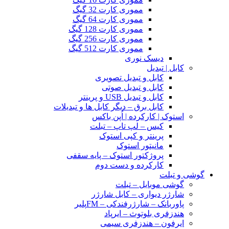
مموری کارت 32 گیگ
مموری کارت 64 گیگ
مموری کارت 128 گیگ
مموری کارت 256 گیگ
مموری کارت 512 گیگ
دیسک نوری
کابل | تبدیل
کابل و تبدیل تصویری
کابل و تبدیل صوتی
کابل و تبدیل USB و پرینتر
کابل برق – دیگر کابل ها و تبدیلات
استوک | کارکرده | اُپن باکس
کیس – لپ تاپ – تبلت
پرینتر و کپی استوک
مانیتور استوک
پروژکتور استوک – پایه سقفی
کارکرده و دست دوم
گوشی و تبلت
گوشی موبایل – تبلت
شارژر دیواری – کابل شارژر
پاوربانک – شارژرفندکی – FMپلیر
هندزفری بلوتوث – ایرپاد
ایرفون – هندزفری سیمی