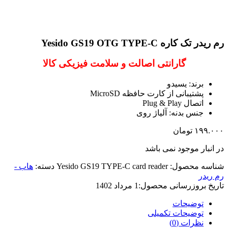
رم ریدر تک کاره Yesido GS19 OTG TYPE-C
گارانتی اصالت و سلامت فیزیکی کالا
برند: یسیدو
پشتیبانی از کارت حافظه MicroSD
اتصال Plug & Play
جنس بدنه: آلیاژ روی
۱۹۹.۰۰۰
تومان
در انبار موجود نمی باشد
شناسه محصول:
Yesido GS19 TYPE-C card reader
دسته:
هاب -
رم ریدر
تاریخ بروزرسانی محصول:
1 مرداد 1402
توضیحات
توضیحات تکمیلی
نظرات (0)