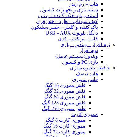
هاب – رم ریدر
دسته بازی و تجهیزات کنسول
استند و پایه خنک کننده لپ تاپ
کیف لپ تاپ – هارد – هندزفری
پاک کننده و کلینر – خمیر سیلیکون
دانگل بلوتوث USB – AUX
قاب – براکت – کدی
نرم افزار – ویندوز – بازی
نرم افزار
ویندوز(سیستم عامل)
بازی PC و کنسول
حافظه ذخیره سازی
هارد دیسک
فلش مموری
فلش مموری 16 گیگ
فلش مموری 32 گیگ
فلش مموری 64 گیگ
فلش مموری 128 گیگ
فلش مموری 256 گیگ
مموری کارت
مموری کارت 8 گیگ
مموری کارت 16 گیگ
مموری کارت 32 گیگ