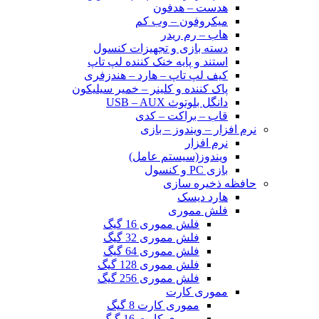
هدست – هدفون
میکروفون – وب کم
هاب – رم ریدر
دسته بازی و تجهیزات کنسول
استند و پایه خنک کننده لپ تاپ
کیف لپ تاپ – هارد – هندزفری
پاک کننده و کلینر – خمیر سیلیکون
دانگل بلوتوث USB – AUX
قاب – براکت – کدی
نرم افزار – ویندوز – بازی
نرم افزار
ویندوز(سیستم عامل)
بازی PC و کنسول
حافظه ذخیره سازی
هارد دیسک
فلش مموری
فلش مموری 16 گیگ
فلش مموری 32 گیگ
فلش مموری 64 گیگ
فلش مموری 128 گیگ
فلش مموری 256 گیگ
مموری کارت
مموری کارت 8 گیگ
مموری کارت 16 گیگ