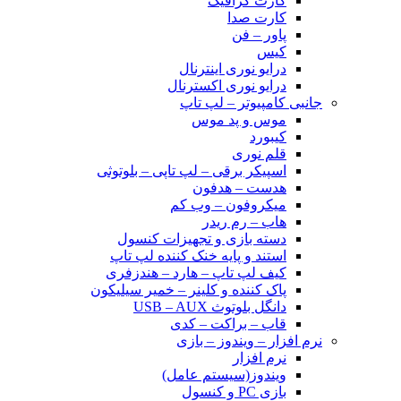
کارت گرافیک
کارت صدا
پاور – فن
کیس
درایو نوری اینترنال
درایو نوری اکسترنال
جانبی کامپیوتر – لپ تاپ
موس و پد موس
کیبورد
قلم نوری
اسپیکر برقی – لپ تاپی – بلوتوثی
هدست – هدفون
میکروفون – وب کم
هاب – رم ریدر
دسته بازی و تجهیزات کنسول
استند و پایه خنک کننده لپ تاپ
کیف لپ تاپ – هارد – هندزفری
پاک کننده و کلینر – خمیر سیلیکون
دانگل بلوتوث USB – AUX
قاب – براکت – کدی
نرم افزار – ویندوز – بازی
نرم افزار
ویندوز(سیستم عامل)
بازی PC و کنسول