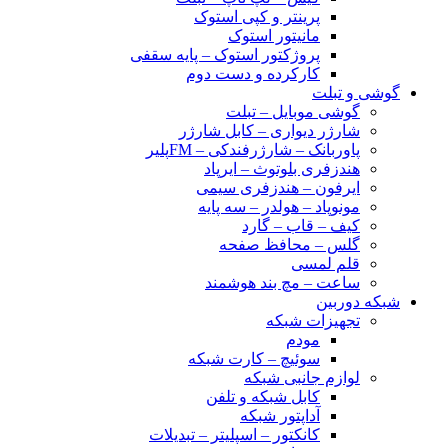
پرینتر و کپی استوک
مانیتور استوک
پروژکتور استوک – پایه سقفی
کارکرده و دست دوم
گوشی و تبلت
گوشی موبایل – تبلت
شارژر دیواری – کابل شارژر
پاوربانک – شارژرفندکی – FMپلیر
هندزفری بلوتوث – ایرپاد
ایرفون – هندزفری سیمی
مونوپاد – هولدر – سه پایه
کیف – قاب – گارد
گلس – محافظ صفحه
قلم لمسی
ساعت – مچ بند هوشمند
شبکه دوربین
تجهیزات شبکه
مودم
سوئیچ – کارت شبکه
لوازم جانبی شبکه
کابل شبکه و تلفن
آداپتور شبکه
کانکتور – اسپلیتر – تبدیلات