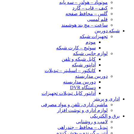
مونوپاد – هولدر – سه پایه
کیف – قاب – گارد
گلس – محافظ صفحه
قلم لمسی
ساعت – مچ بند هوشمند
شبکه دوربین
تجهیزات شبکه
مودم
سوئیچ – کارت شبکه
لوازم جانبی شبکه
کابل شبکه و تلفن
آداپتور شبکه
کانکتور – اسپلیتر – تبدیلات
دوربین مداربسته
دوربین مداربسته
دستگاه DVR
آداپتور کابل تبدیلات تجهیزات
اداری و پرینتر
ماشین اداری، تلفن و مواد مصرفی
لوازم اداری و نوشت افزار
برق و الکتریکی
لامپ و روشنایی
تبدیل – محافظ – چندراهی
آنتن – گیرنده – پخش کننده