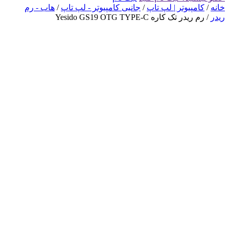
خانه
/
کامپیوتر | لپ تاپ
/
جانبی کامپیوتر - لپ تاپ
/
هاب - رم
ریدر
/ رم ریدر تک کاره Yesido GS19 OTG TYPE-C