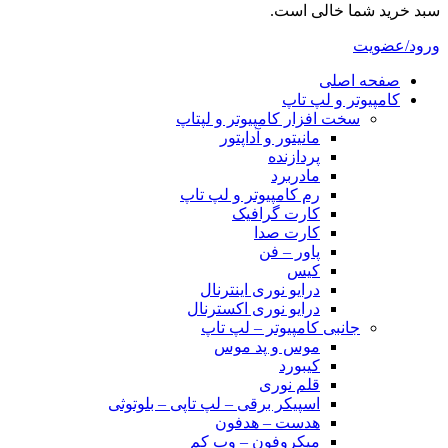
سبد خرید شما خالی است.
ورود/عضویت
صفحه اصلی
کامپیوتر و‌‌‌‌‌ لپ تاپ
سخت افزار کامپیوتر و لپتاپ
مانیتور و آداپتور
پردازنده
مادربرد
رم کامپیوتر و لپ تاپ
کارت گرافیک
کارت صدا
پاور – فن
کیس
درایو نوری اینترنال
درایو نوری اکسترنال
جانبی کامپیوتر – لپ تاپ
موس و پد موس
کیبورد
قلم نوری
اسپیکر برقی – لپ تاپی – بلوتوثی
هدست – هدفون
میکروفون – وب کم