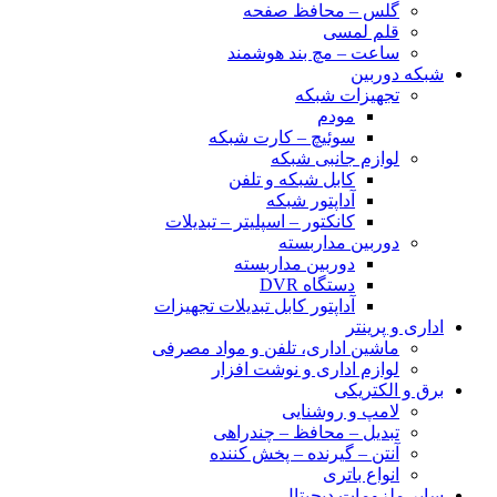
گلس – محافظ صفحه
قلم لمسی
ساعت – مچ بند هوشمند
شبکه دوربین
تجهیزات شبکه
مودم
سوئیچ – کارت شبکه
لوازم جانبی شبکه
کابل شبکه و تلفن
آداپتور شبکه
کانکتور – اسپلیتر – تبدیلات
دوربین مداربسته
دوربین مداربسته
دستگاه DVR
آداپتور کابل تبدیلات تجهیزات
اداری و پرینتر
ماشین اداری، تلفن و مواد مصرفی
لوازم اداری و نوشت افزار
برق و الکتریکی
لامپ و روشنایی
تبدیل – محافظ – چندراهی
آنتن – گیرنده – پخش کننده
انواع باتری
سایر ملزومات دیجیتال