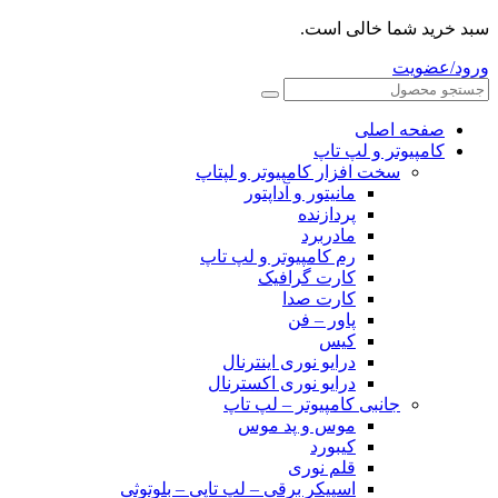
سبد خرید شما خالی است.
ورود/عضویت
صفحه اصلی
کامپیوتر و‌‌‌‌‌ لپ تاپ
سخت افزار کامپیوتر و لپتاپ
مانیتور و آداپتور
پردازنده
مادربرد
رم کامپیوتر و لپ تاپ
کارت گرافیک
کارت صدا
پاور – فن
کیس
درایو نوری اینترنال
درایو نوری اکسترنال
جانبی کامپیوتر – لپ تاپ
موس و پد موس
کیبورد
قلم نوری
اسپیکر برقی – لپ تاپی – بلوتوثی