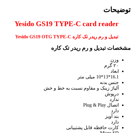
توضیحات
Yesido GS19 TYPE-C card reader
تبدیل و رم ریدر تک کاره Yesido GS19 OTG TYPE-C
مشخصات تبدیل و رم ریدر تک کاره
وزن
۲۰ گرم
ابعاد
16.1*13*10 میلی متر
جنس بدنه
آلیاژ زینک و مقاوم نسبت به خط و خش
درپوش
ندارد
اتصال Plug & Play
دارد
بند آویز
دارد
کارت حافظه قابل پشتیبانی
Micro SD