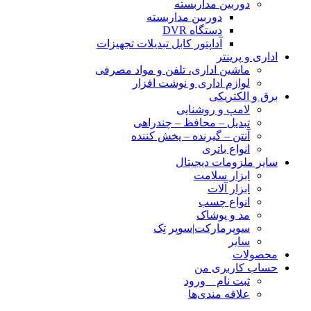
دوربین مداربسته
دوربین مداربسته
دستگاه DVR
آداپتور کابل تبدیلات تجهیزات
اداری و پرینتر
ماشین اداری، تلفن و مواد مصرفی
لوازم اداری و نوشت افزار
برق و الکتریکی
لامپ و روشنایی
تبدیل – محافظ – چندراهی
آنتن – گیرنده – پخش کننده
انواع باتری
سایر ملزومات دیجیتال
ابزار سلامت
ابزار آلات
انواع چسب
مد و پوشاک
سوپرمارکت|سوپر تِک
سایر
محصولات
حساب کاربری من
ثبت نام _ ورود
علاقه مندی‌ها