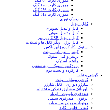
مموری کارت 64 گیگ
مموری کارت 128 گیگ
مموری کارت 256 گیگ
مموری کارت 512 گیگ
دیسک نوری
کابل | تبدیل
کابل و تبدیل تصویری
کابل و تبدیل صوتی
کابل و تبدیل USB و پرینتر
کابل برق – دیگر کابل ها و تبدیلات
استوک | کارکرده | اُپن باکس
کیس – لپ تاپ – تبلت
پرینتر و کپی استوک
مانیتور استوک
پروژکتور استوک – پایه سقفی
کارکرده و دست دوم
گوشی و تبلت
گوشی موبایل – تبلت
شارژر دیواری – کابل شارژر
پاوربانک – شارژرفندکی – FMپلیر
هندزفری بلوتوث – ایرپاد
ایرفون – هندزفری سیمی
مونوپاد – هولدر – سه پایه
کیف – قاب – گارد