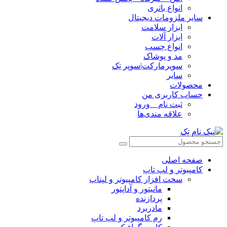
انواع باتری
سایر ملزومات دیجیتال
ابزار سلامت
ابزار آلات
انواع چسب
مد و پوشاک
سوپرمارکت|سوپر تِک
سایر
محصولات
حساب کاربری من
ثبت نام _ ورود
علاقه مندی‌ها
صفحه اصلی
کامپیوتر و‌‌‌‌‌ لپ تاپ
سخت افزار کامپیوتر و لپتاپ
مانیتور و آداپتور
پردازنده
مادربرد
رم کامپیوتر و لپ تاپ