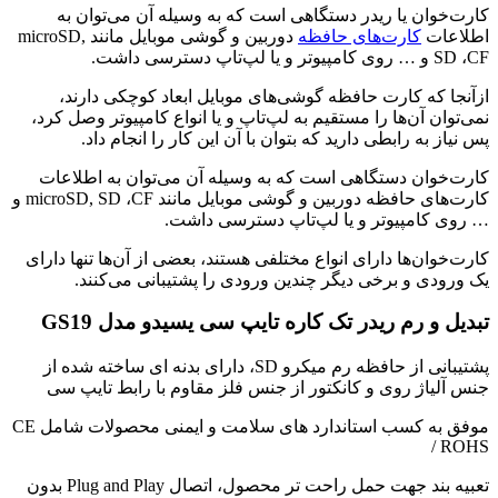
کارت‌خوان یا ریدر دستگاهی است که به وسیله آن می‌توان به
اطلاعات
کارت‌های حافظه
دوربین و گوشی موبایل مانند microSD,
SD ،CF و … روی کامپیوتر و یا لپ‌تاپ دسترسی داشت.
ازآنجا که کارت حافظه گوشی‌های موبایل ابعاد کوچکی دارند،
نمی‌توان آن‌ها را مستقیم به لپ‌تاپ و یا انواع کامپیوتر وصل کرد،
پس نیاز به رابطی دارید که بتوان با آن این کار را انجام داد.
کارت‌خوان دستگاهی است که به وسیله آن می‌توان به اطلاعات
کارت‌های حافظه دوربین و گوشی موبایل مانند microSD, SD ،CF و
… روی کامپیوتر و یا لپ‌تاپ دسترسی داشت.
کارت‌خوان‌ها دارای انواع مختلفی هستند، بعضی از آن‌ها تنها دارای
یک ورودی و برخی دیگر چندین ورودی را پشتیبانی می‌کنند.
تبدیل و رم ریدر تک کاره تایپ سی یسیدو مدل GS19
پشتیبانی از حافظه رم میکرو SD، دارای بدنه ای ساخته شده از
جنس آلیاژ روی و کانکتور از جنس فلز مقاوم با رابط تایپ سی
موفق به کسب استاندارد های سلامت و ایمنی محصولات شامل CE
/ ROHS
تعبیه بند جهت حمل راحت تر محصول، اتصال Plug and Play بدون