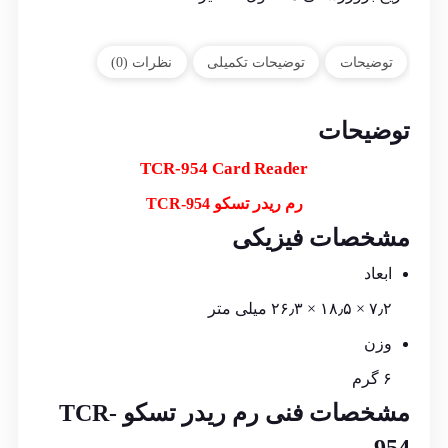
توضیحات
توضیحات تکمیلی
نظرات (0)
توضیحات
TCR-954 Card Reader
رم ریدر تسکو TCR-954
مشخصات فیزیکی
ابعاد
۷٫۲ × ۱۸٫۵ × ۲۶٫۳ میلی متر
وزن
۶ گرم
مشخصات فنی رم ریدر تسکو TCR-
954