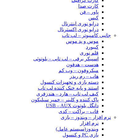
کارت گرافیک
کارت صدا
پاور – فن
کیس
درایو نوری اینترنال
درایو نوری اکسترنال
جانبی کامپیوتر – لپ تاپ
موس و پد موس
کیبورد
قلم نوری
اسپیکر برقی – لپ تاپی – بلوتوثی
هدست – هدفون
میکروفون – وب کم
هاب – رم ریدر
دسته بازی و تجهیزات کنسول
استند و پایه خنک کننده لپ تاپ
کیف لپ تاپ – هارد – هندزفری
پاک کننده و کلینر – خمیر سیلیکون
دانگل بلوتوث USB – AUX
قاب – براکت – کدی
نرم افزار – ویندوز – بازی
نرم افزار
ویندوز(سیستم عامل)
بازی PC و کنسول