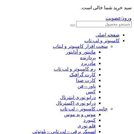
سبد خرید شما خالی است.
ورود/عضویت
صفحه اصلی
کامپیوتر و‌‌‌‌‌ لپ تاپ
سخت افزار کامپیوتر و لپتاپ
مانیتور و آداپتور
پردازنده
مادربرد
رم کامپیوتر و لپ تاپ
کارت گرافیک
کارت صدا
پاور – فن
کیس
درایو نوری اینترنال
درایو نوری اکسترنال
جانبی کامپیوتر – لپ تاپ
موس و پد موس
کیبورد
قلم نوری
اسپیکر برقی – لپ تاپی – بلوتوثی