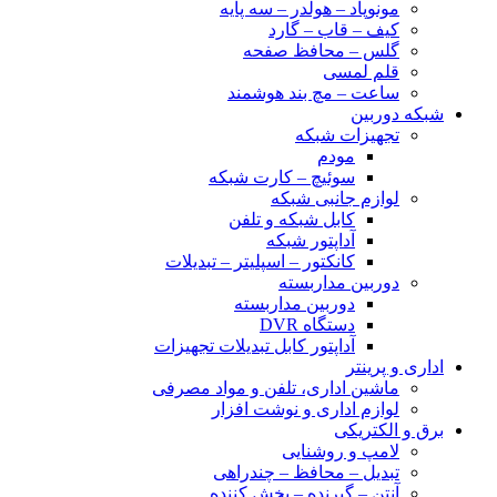
مونوپاد – هولدر – سه پایه
کیف – قاب – گارد
گلس – محافظ صفحه
قلم لمسی
ساعت – مچ بند هوشمند
شبکه دوربین
تجهیزات شبکه
مودم
سوئیچ – کارت شبکه
لوازم جانبی شبکه
کابل شبکه و تلفن
آداپتور شبکه
کانکتور – اسپلیتر – تبدیلات
دوربین مداربسته
دوربین مداربسته
دستگاه DVR
آداپتور کابل تبدیلات تجهیزات
اداری و پرینتر
ماشین اداری، تلفن و مواد مصرفی
لوازم اداری و نوشت افزار
برق و الکتریکی
لامپ و روشنایی
تبدیل – محافظ – چندراهی
آنتن – گیرنده – پخش کننده