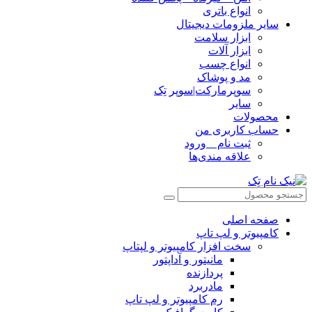
انواع باتری
سایر ملزومات دیجیتال
ابزار سلامت
ابزار آلات
انواع چسب
مد و پوشاک
سوپرمارکت|سوپر تِک
سایر
محصولات
حساب کاربری من
ثبت نام _ ورود
علاقه مندی‌ها
صفحه اصلی
کامپیوتر و‌‌‌‌‌ لپ تاپ
سخت افزار کامپیوتر و لپتاپ
مانیتور و آداپتور
پردازنده
مادربرد
رم کامپیوتر و لپ تاپ