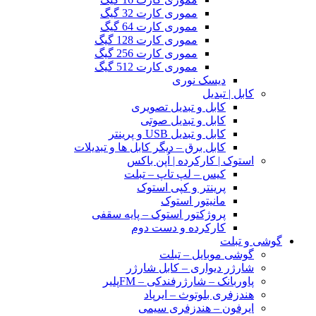
مموری کارت 32 گیگ
مموری کارت 64 گیگ
مموری کارت 128 گیگ
مموری کارت 256 گیگ
مموری کارت 512 گیگ
دیسک نوری
کابل | تبدیل
کابل و تبدیل تصویری
کابل و تبدیل صوتی
کابل و تبدیل USB و پرینتر
کابل برق – دیگر کابل ها و تبدیلات
استوک | کارکرده | اُپن باکس
کیس – لپ تاپ – تبلت
پرینتر و کپی استوک
مانیتور استوک
پروژکتور استوک – پایه سقفی
کارکرده و دست دوم
گوشی و تبلت
گوشی موبایل – تبلت
شارژر دیواری – کابل شارژر
پاوربانک – شارژرفندکی – FMپلیر
هندزفری بلوتوث – ایرپاد
ایرفون – هندزفری سیمی