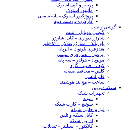
پرینتر و کپی استوک
مانیتور استوک
پروژکتور استوک – پایه سقفی
کارکرده و دست دوم
گوشی و تبلت
گوشی موبایل – تبلت
شارژر دیواری – کابل شارژر
پاوربانک – شارژرفندکی – FMپلیر
هندزفری بلوتوث – ایرپاد
ایرفون – هندزفری سیمی
مونوپاد – هولدر – سه پایه
کیف – قاب – گارد
گلس – محافظ صفحه
قلم لمسی
ساعت – مچ بند هوشمند
شبکه دوربین
تجهیزات شبکه
مودم
سوئیچ – کارت شبکه
لوازم جانبی شبکه
کابل شبکه و تلفن
آداپتور شبکه
کانکتور – اسپلیتر – تبدیلات