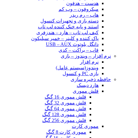
هدست – هدفون
میکروفون – وب کم
هاب – رم ریدر
دسته بازی و تجهیزات کنسول
استند و پایه خنک کننده لپ تاپ
کیف لپ تاپ – هارد – هندزفری
پاک کننده و کلینر – خمیر سیلیکون
دانگل بلوتوث USB – AUX
قاب – براکت – کدی
نرم افزار – ویندوز – بازی
نرم افزار
ویندوز(سیستم عامل)
بازی PC و کنسول
حافظه ذخیره سازی
هارد دیسک
فلش مموری
فلش مموری 16 گیگ
فلش مموری 32 گیگ
فلش مموری 64 گیگ
فلش مموری 128 گیگ
فلش مموری 256 گیگ
مموری کارت
مموری کارت 8 گیگ
مموری کارت 16 گیگ