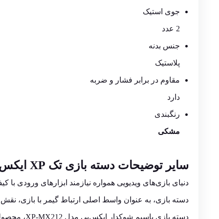
جوی استیک
2 عدد
جنس بدنه
پلاستیک
مقاوم در برابر فشار و ضربه
دارد
رنگبندی
مشکی
سایر توضیحات
دسته بازی
تک XP ایکس پی-پروداکت مدل XP-MX212N
دنیای بازی‌های ویدیویی همواره نیازمند ابزارهای ورودی با ک
دسته بازی، به عنوان واسط اصلی ارتباط گیمر با بازی، نقش حی
دسته بازی باسیم شوکدار ایکس‌پی مدل XP-MX212، محصولی است که در بازار میان‌رده (Mid-range)