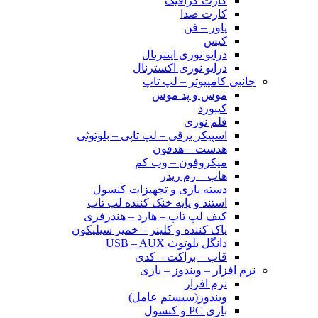
کارت گرافیک
کارت صدا
پاور – فن
کیس
درایو نوری اینترنال
درایو نوری اکسترنال
جانبی کامپیوتر – لپ تاپ
موس و پد موس
کیبورد
قلم نوری
اسپیکر برقی – لپ تاپی – بلوتوثی
هدست – هدفون
میکروفون – وب کم
هاب – رم ریدر
دسته بازی و تجهیزات کنسول
استند و پایه خنک کننده لپ تاپ
کیف لپ تاپ – هارد – هندزفری
پاک کننده و کلینر – خمیر سیلیکون
دانگل بلوتوث USB – AUX
قاب – براکت – کدی
نرم افزار – ویندوز – بازی
نرم افزار
ویندوز(سیستم عامل)
بازی PC و کنسول