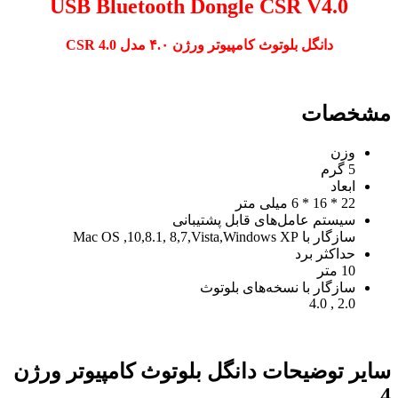
USB Bluetooth Dongle CSR V4.0
دانگل بلوتوث کامپیوتر ورژن ۴.۰ مدل CSR 4.0
مشخصات
وزن
5 گرم
ابعاد
22 * 16 * 6 میلی متر
سیستم عامل‌های قابل پشتیبانی
سازگار با Windows XP‏,‏Vista‏,‏7‏,‏8 ‏,‏8.1‏,10,‏ Mac OS
حداکثر برد
10 متر
سازگار با نسخه‌های بلوتوث
2.0 , 4.0
سایر توضیحات دانگل بلوتوث کامپیوتر ورژن
4