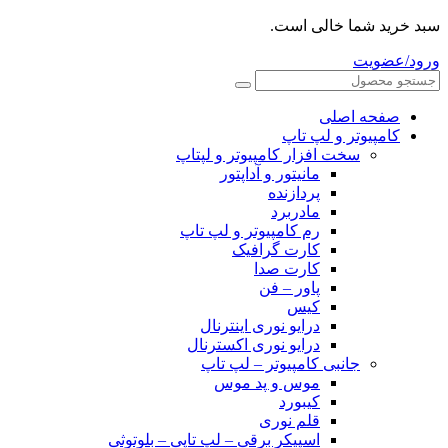
سبد خرید شما خالی است.
ورود/عضویت
صفحه اصلی
کامپیوتر و‌‌‌‌‌ لپ تاپ
سخت افزار کامپیوتر و لپتاپ
مانیتور و آداپتور
پردازنده
مادربرد
رم کامپیوتر و لپ تاپ
کارت گرافیک
کارت صدا
پاور – فن
کیس
درایو نوری اینترنال
درایو نوری اکسترنال
جانبی کامپیوتر – لپ تاپ
موس و پد موس
کیبورد
قلم نوری
اسپیکر برقی – لپ تاپی – بلوتوثی