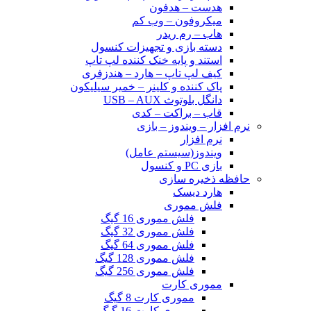
هدست – هدفون
میکروفون – وب کم
هاب – رم ریدر
دسته بازی و تجهیزات کنسول
استند و پایه خنک کننده لپ تاپ
کیف لپ تاپ – هارد – هندزفری
پاک کننده و کلینر – خمیر سیلیکون
دانگل بلوتوث USB – AUX
قاب – براکت – کدی
نرم افزار – ویندوز – بازی
نرم افزار
ویندوز(سیستم عامل)
بازی PC و کنسول
حافظه ذخیره سازی
هارد دیسک
فلش مموری
فلش مموری 16 گیگ
فلش مموری 32 گیگ
فلش مموری 64 گیگ
فلش مموری 128 گیگ
فلش مموری 256 گیگ
مموری کارت
مموری کارت 8 گیگ
مموری کارت 16 گیگ