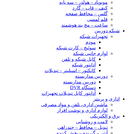
مونوپاد – هولدر – سه پایه
کیف – قاب – گارد
گلس – محافظ صفحه
قلم لمسی
ساعت – مچ بند هوشمند
شبکه دوربین
تجهیزات شبکه
مودم
سوئیچ – کارت شبکه
لوازم جانبی شبکه
کابل شبکه و تلفن
آداپتور شبکه
کانکتور – اسپلیتر – تبدیلات
دوربین مداربسته
دوربین مداربسته
دستگاه DVR
آداپتور کابل تبدیلات تجهیزات
اداری و پرینتر
ماشین اداری، تلفن و مواد مصرفی
لوازم اداری و نوشت افزار
برق و الکتریکی
لامپ و روشنایی
تبدیل – محافظ – چندراهی
آنتن – گیرنده – پخش کننده