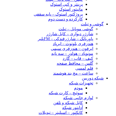
پرینتر و کپی استوک
مانیتور استوک
پروژکتور استوک – پایه سقفی
کارکرده و دست دوم
گوشی و تبلت
گوشی موبایل – تبلت
شارژر دیواری – کابل شارژر
پاوربانک – شارژرفندکی – FMپلیر
هندزفری بلوتوث – ایرپاد
ایرفون – هندزفری سیمی
مونوپاد – هولدر – سه پایه
کیف – قاب – گارد
گلس – محافظ صفحه
قلم لمسی
ساعت – مچ بند هوشمند
شبکه دوربین
تجهیزات شبکه
مودم
سوئیچ – کارت شبکه
لوازم جانبی شبکه
کابل شبکه و تلفن
آداپتور شبکه
کانکتور – اسپلیتر – تبدیلات