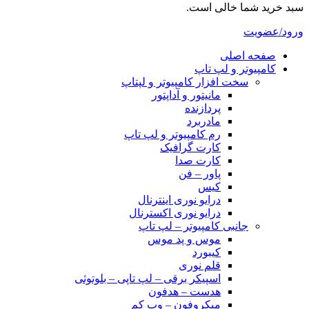
سبد خرید شما خالی است.
ورود/عضویت
صفحه اصلی
کامپیوتر و‌‌‌‌‌ لپ تاپ
سخت افزار کامپیوتر و لپتاپ
مانیتور و آداپتور
پردازنده
مادربرد
رم کامپیوتر و لپ تاپ
کارت گرافیک
کارت صدا
پاور – فن
کیس
درایو نوری اینترنال
درایو نوری اکسترنال
جانبی کامپیوتر – لپ تاپ
موس و پد موس
کیبورد
قلم نوری
اسپیکر برقی – لپ تاپی – بلوتوثی
هدست – هدفون
میکروفون – وب کم