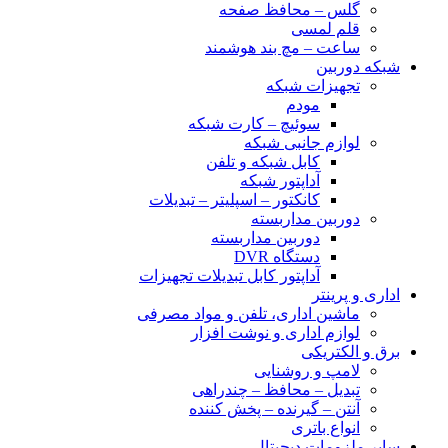
گلس – محافظ صفحه
قلم لمسی
ساعت – مچ بند هوشمند
شبکه دوربین
تجهیزات شبکه
مودم
سوئیچ – کارت شبکه
لوازم جانبی شبکه
کابل شبکه و تلفن
آداپتور شبکه
کانکتور – اسپلیتر – تبدیلات
دوربین مداربسته
دوربین مداربسته
دستگاه DVR
آداپتور کابل تبدیلات تجهیزات
اداری و پرینتر
ماشین اداری، تلفن و مواد مصرفی
لوازم اداری و نوشت افزار
برق و الکتریکی
لامپ و روشنایی
تبدیل – محافظ – چندراهی
آنتن – گیرنده – پخش کننده
انواع باتری
سایر ملزومات دیجیتال