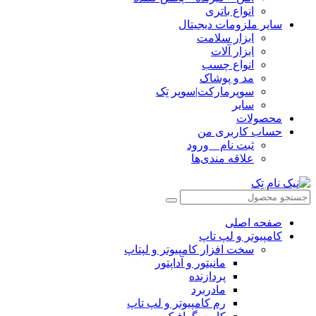
انواع باتری
سایر ملزومات دیجیتال
ابزار سلامت
ابزار آلات
انواع چسب
مد و پوشاک
سوپرمارکت|سوپر تِک
سایر
محصولات
حساب کاربری من
ثبت نام _ ورود
علاقه مندی‌ها
صفحه اصلی
کامپیوتر و‌‌‌‌‌ لپ تاپ
سخت افزار کامپیوتر و لپتاپ
مانیتور و آداپتور
پردازنده
مادربرد
رم کامپیوتر و لپ تاپ