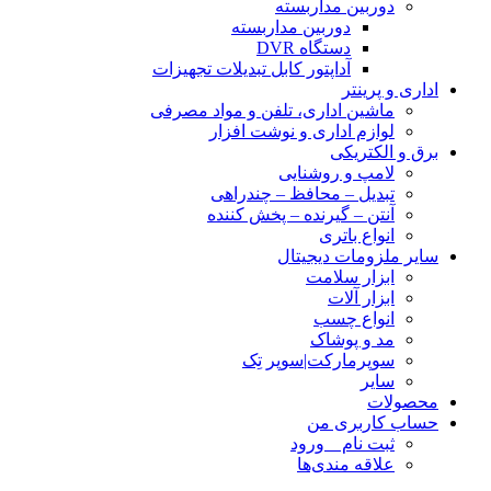
دوربین مداربسته
دوربین مداربسته
دستگاه DVR
آداپتور کابل تبدیلات تجهیزات
اداری و پرینتر
ماشین اداری، تلفن و مواد مصرفی
لوازم اداری و نوشت افزار
برق و الکتریکی
لامپ و روشنایی
تبدیل – محافظ – چندراهی
آنتن – گیرنده – پخش کننده
انواع باتری
سایر ملزومات دیجیتال
ابزار سلامت
ابزار آلات
انواع چسب
مد و پوشاک
سوپرمارکت|سوپر تِک
سایر
محصولات
حساب کاربری من
ثبت نام _ ورود
علاقه مندی‌ها