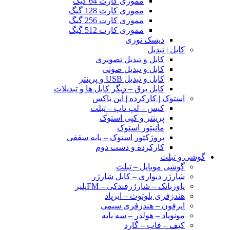
مموری کارت 64 گیگ
مموری کارت 128 گیگ
مموری کارت 256 گیگ
مموری کارت 512 گیگ
دیسک نوری
کابل | تبدیل
کابل و تبدیل تصویری
کابل و تبدیل صوتی
کابل و تبدیل USB و پرینتر
کابل برق – دیگر کابل ها و تبدیلات
استوک | کارکرده | اُپن باکس
کیس – لپ تاپ – تبلت
پرینتر و کپی استوک
مانیتور استوک
پروژکتور استوک – پایه سقفی
کارکرده و دست دوم
گوشی و تبلت
گوشی موبایل – تبلت
شارژر دیواری – کابل شارژر
پاوربانک – شارژرفندکی – FMپلیر
هندزفری بلوتوث – ایرپاد
ایرفون – هندزفری سیمی
مونوپاد – هولدر – سه پایه
کیف – قاب – گارد