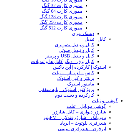
مموری کارت 32 گیگ
مموری کارت 64 گیگ
مموری کارت 128 گیگ
مموری کارت 256 گیگ
مموری کارت 512 گیگ
دیسک نوری
کابل | تبدیل
کابل و تبدیل تصویری
کابل و تبدیل صوتی
کابل و تبدیل USB و پرینتر
کابل برق – دیگر کابل ها و تبدیلات
استوک | کارکرده | اُپن باکس
کیس – لپ تاپ – تبلت
پرینتر و کپی استوک
مانیتور استوک
پروژکتور استوک – پایه سقفی
کارکرده و دست دوم
گوشی و تبلت
گوشی موبایل – تبلت
شارژر دیواری – کابل شارژر
پاوربانک – شارژرفندکی – FMپلیر
هندزفری بلوتوث – ایرپاد
ایرفون – هندزفری سیمی