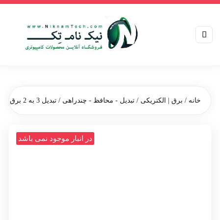
خانه
/
برق | الکتریکی
/
تبدیل - محافظ - چندراهی
/ تبدیل 3 به 2 برق امگا مدل M101
در انبار موجود نمی باشد