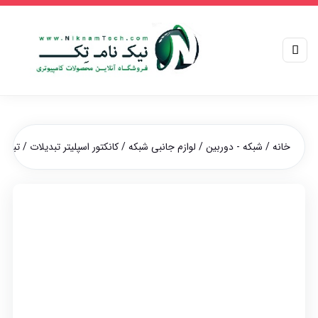
خانه
/
شبکه - دوربین
/
لوازم جانبی شبکه
/
کانکتور اسپلیتر تبدیلات
/ تبدیل 1 به 2 سوکت تلفن کایزر یک سر نری دو س