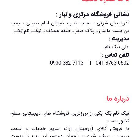
نشانی فروشگاه مرکزی وانبار :
آذربایجان شرقی ، عجب شیر ، خیابان امام خمینی ، جنب
بن بست دانش ، پلاک صفر ، طبقه همکف ، نیکــ نام تِکــ
مدیریت :
علی نیک نام
تلفن تماس :
0602 3763 041 | 7113 382 0930
درباره ما
نیک نام تِک
یکی از بروزترین فروشگاه های دیجیتالی سطح
کشور است.
با فروش کالای اورجینال، ارائه سریع خدمات و قیمت
تضمینی، موفق شده تا اعتماد همشهریان عزیز را بدست