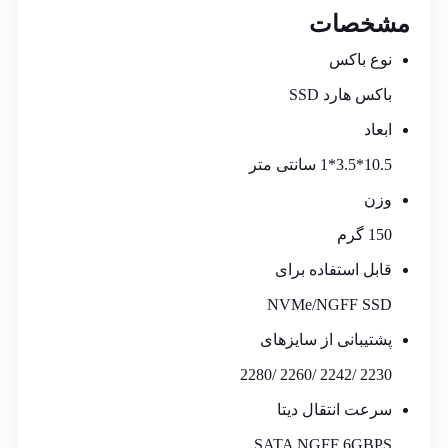
مشخصات
نوع باکس
باکس هارد SSD
ابعاد
10.5*3.5*1 سانتی متر
وزن
150 گرم
قابل استفاده برای
NVMe/NGFF SSD
پشتیبانی از سایزهای
2230 /2242 /2260 /2280
سرعت انتقال دیتا
SATA NGFF 6GBPS