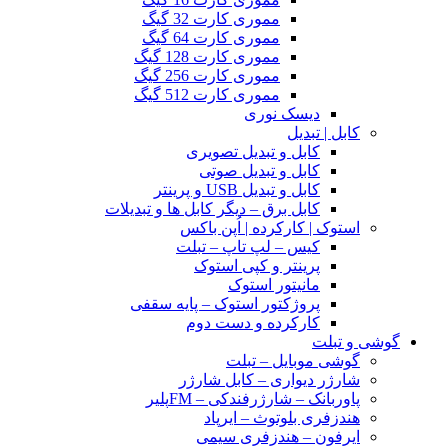
مموری کارت 32 گیگ
مموری کارت 64 گیگ
مموری کارت 128 گیگ
مموری کارت 256 گیگ
مموری کارت 512 گیگ
دیسک نوری
کابل | تبدیل
کابل و تبدیل تصویری
کابل و تبدیل صوتی
کابل و تبدیل USB و پرینتر
کابل برق – دیگر کابل ها و تبدیلات
استوک | کارکرده | اُپن باکس
کیس – لپ تاپ – تبلت
پرینتر و کپی استوک
مانیتور استوک
پروژکتور استوک – پایه سقفی
کارکرده و دست دوم
گوشی و تبلت
گوشی موبایل – تبلت
شارژر دیواری – کابل شارژر
پاوربانک – شارژرفندکی – FMپلیر
هندزفری بلوتوث – ایرپاد
ایرفون – هندزفری سیمی