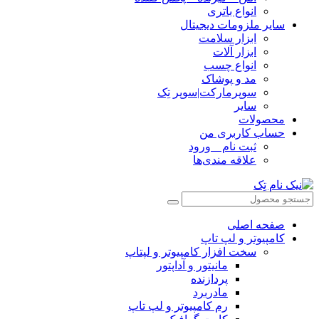
انواع باتری
سایر ملزومات دیجیتال
ابزار سلامت
ابزار آلات
انواع چسب
مد و پوشاک
سوپرمارکت|سوپر تِک
سایر
محصولات
حساب کاربری من
ثبت نام _ ورود
علاقه مندی‌ها
صفحه اصلی
کامپیوتر و‌‌‌‌‌ لپ تاپ
سخت افزار کامپیوتر و لپتاپ
مانیتور و آداپتور
پردازنده
مادربرد
رم کامپیوتر و لپ تاپ