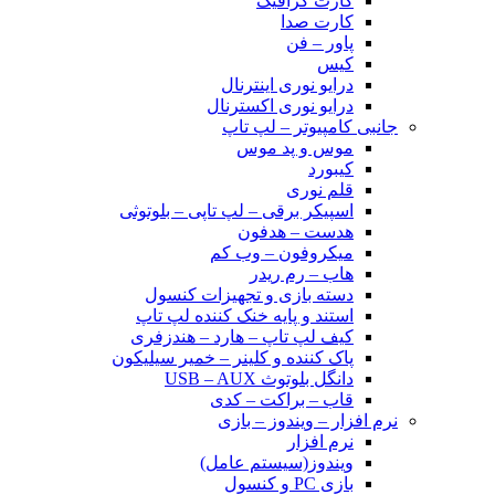
کارت گرافیک
کارت صدا
پاور – فن
کیس
درایو نوری اینترنال
درایو نوری اکسترنال
جانبی کامپیوتر – لپ تاپ
موس و پد موس
کیبورد
قلم نوری
اسپیکر برقی – لپ تاپی – بلوتوثی
هدست – هدفون
میکروفون – وب کم
هاب – رم ریدر
دسته بازی و تجهیزات کنسول
استند و پایه خنک کننده لپ تاپ
کیف لپ تاپ – هارد – هندزفری
پاک کننده و کلینر – خمیر سیلیکون
دانگل بلوتوث USB – AUX
قاب – براکت – کدی
نرم افزار – ویندوز – بازی
نرم افزار
ویندوز(سیستم عامل)
بازی PC و کنسول