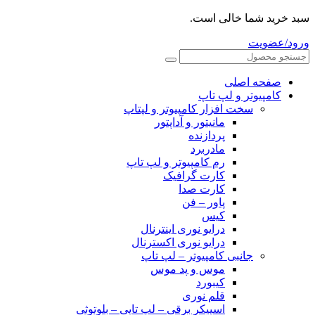
سبد خرید شما خالی است.
ورود/عضویت
صفحه اصلی
کامپیوتر و‌‌‌‌‌ لپ تاپ
سخت افزار کامپیوتر و لپتاپ
مانیتور و آداپتور
پردازنده
مادربرد
رم کامپیوتر و لپ تاپ
کارت گرافیک
کارت صدا
پاور – فن
کیس
درایو نوری اینترنال
درایو نوری اکسترنال
جانبی کامپیوتر – لپ تاپ
موس و پد موس
کیبورد
قلم نوری
اسپیکر برقی – لپ تاپی – بلوتوثی