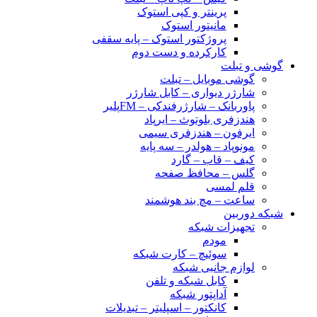
پرینتر و کپی استوک
مانیتور استوک
پروژکتور استوک – پایه سقفی
کارکرده و دست دوم
گوشی و تبلت
گوشی موبایل – تبلت
شارژر دیواری – کابل شارژر
پاوربانک – شارژرفندکی – FMپلیر
هندزفری بلوتوث – ایرپاد
ایرفون – هندزفری سیمی
مونوپاد – هولدر – سه پایه
کیف – قاب – گارد
گلس – محافظ صفحه
قلم لمسی
ساعت – مچ بند هوشمند
شبکه دوربین
تجهیزات شبکه
مودم
سوئیچ – کارت شبکه
لوازم جانبی شبکه
کابل شبکه و تلفن
آداپتور شبکه
کانکتور – اسپلیتر – تبدیلات