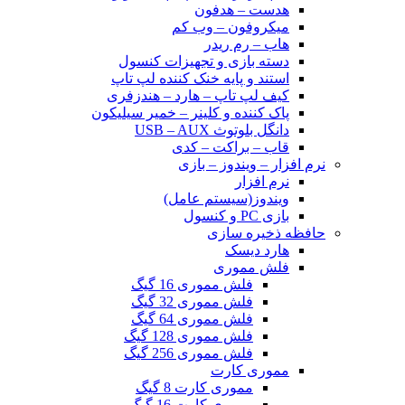
هدست – هدفون
میکروفون – وب کم
هاب – رم ریدر
دسته بازی و تجهیزات کنسول
استند و پایه خنک کننده لپ تاپ
کیف لپ تاپ – هارد – هندزفری
پاک کننده و کلینر – خمیر سیلیکون
دانگل بلوتوث USB – AUX
قاب – براکت – کدی
نرم افزار – ویندوز – بازی
نرم افزار
ویندوز(سیستم عامل)
بازی PC و کنسول
حافظه ذخیره سازی
هارد دیسک
فلش مموری
فلش مموری 16 گیگ
فلش مموری 32 گیگ
فلش مموری 64 گیگ
فلش مموری 128 گیگ
فلش مموری 256 گیگ
مموری کارت
مموری کارت 8 گیگ
مموری کارت 16 گیگ