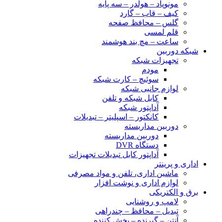
مونوپاد – هولدر – سه پایه
کیف – قاب – گارد
گلس – محافظ صفحه
قلم لمسی
ساعت – مچ بند هوشمند
شبکه دوربین
تجهیزات شبکه
مودم
سوئیچ – کارت شبکه
لوازم جانبی شبکه
کابل شبکه و تلفن
آداپتور شبکه
کانکتور – اسپلیتر – تبدیلات
دوربین مداربسته
دوربین مداربسته
دستگاه DVR
آداپتور کابل تبدیلات تجهیزات
اداری و پرینتر
ماشین اداری، تلفن و مواد مصرفی
لوازم اداری و نوشت افزار
برق و الکتریکی
لامپ و روشنایی
تبدیل – محافظ – چندراهی
آنتن – گیرنده – پخش کننده