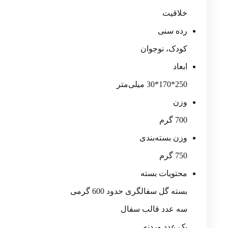
خلاقیت
رده سنی
کودک، نوجوان
ابعاد
250*170*30 میلی‌متر
وزن
700 گرم
وزن بسته‌بندی
750 گرم
محتویات بسته
بسته گل سفالگری حدود 600 گرمی
سه عدد قالب سفال
یک عدد وردنه