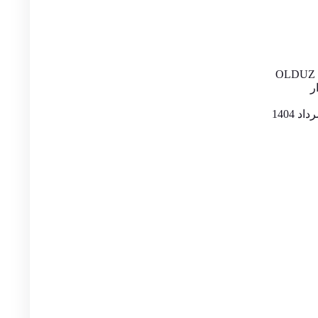
OLDUZ Po
ر