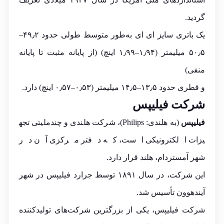
گردید.
یک باتری سایز ای ای به‌طور متوسط طولی حدود ۴۹٫۲–
۵۰٫۵ میلیمتر (۱٫۹۴–۱٫۹۹ اینچ) (از پایانه مثبت تا پایانه
منفی)
و قطری حدود ۱۳٫۵–۱۴٫۵ میلیمتر (۰٫۵۳–۰٫۵۷ اینچ) دارد.
شرکت
فیلیپس
فیلیپس
(به هلندی:
Philips
)، شرکت هلندی و چندملیتی تجه
یزات الکترونیکی است، که دفتر مرکزی آن در
شهر آمستردام، هلند قرار دارد.
این شرکت، در سال ۱۸۹۱ توسط جرارد فیلیپس در شهر
آیندهوون تأسیس شد.
شرکت فیلیپس، یکی از بزرگترین شرکت‌های تولیدکننده