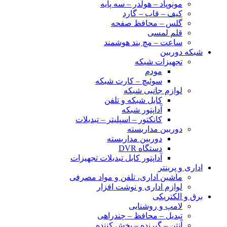
مونوپاد – هولدر – سه پایه
کیف – قاب – گارد
گلس – محافظ صفحه
قلم لمسی
ساعت – مچ بند هوشمند
شبکه دوربین
تجهیزات شبکه
مودم
سوئیچ – کارت شبکه
لوازم جانبی شبکه
کابل شبکه و تلفن
آداپتور شبکه
کانکتور – اسپلیتر – تبدیلات
دوربین مداربسته
دوربین مداربسته
دستگاه DVR
آداپتور کابل تبدیلات تجهیزات
اداری و پرینتر
ماشین اداری، تلفن و مواد مصرفی
لوازم اداری و نوشت افزار
برق و الکتریکی
لامپ و روشنایی
تبدیل – محافظ – چندراهی
آنتن – گیرنده – پخش کننده