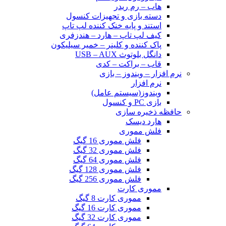
هاب – رم ریدر
دسته بازی و تجهیزات کنسول
استند و پایه خنک کننده لپ تاپ
کیف لپ تاپ – هارد – هندزفری
پاک کننده و کلینر – خمیر سیلیکون
دانگل بلوتوث USB – AUX
قاب – براکت – کدی
نرم افزار – ویندوز – بازی
نرم افزار
ویندوز(سیستم عامل)
بازی PC و کنسول
حافظه ذخیره سازی
هارد دیسک
فلش مموری
فلش مموری 16 گیگ
فلش مموری 32 گیگ
فلش مموری 64 گیگ
فلش مموری 128 گیگ
فلش مموری 256 گیگ
مموری کارت
مموری کارت 8 گیگ
مموری کارت 16 گیگ
مموری کارت 32 گیگ