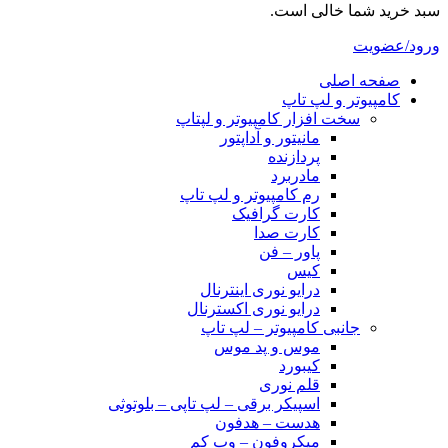
سبد خرید شما خالی است.
ورود/عضویت
صفحه اصلی
کامپیوتر و‌‌‌‌‌ لپ تاپ
سخت افزار کامپیوتر و لپتاپ
مانیتور و آداپتور
پردازنده
مادربرد
رم کامپیوتر و لپ تاپ
کارت گرافیک
کارت صدا
پاور – فن
کیس
درایو نوری اینترنال
درایو نوری اکسترنال
جانبی کامپیوتر – لپ تاپ
موس و پد موس
کیبورد
قلم نوری
اسپیکر برقی – لپ تاپی – بلوتوثی
هدست – هدفون
میکروفون – وب کم