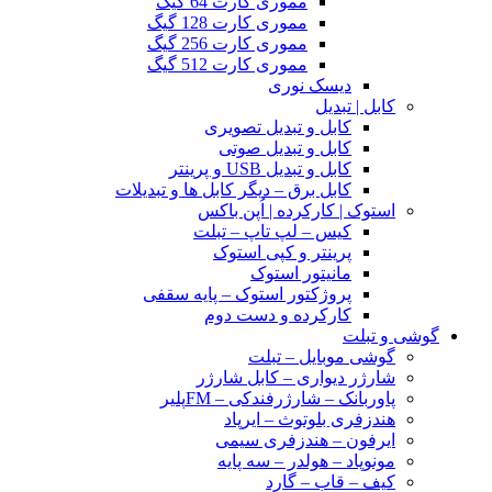
مموری کارت 64 گیگ
مموری کارت 128 گیگ
مموری کارت 256 گیگ
مموری کارت 512 گیگ
دیسک نوری
کابل | تبدیل
کابل و تبدیل تصویری
کابل و تبدیل صوتی
کابل و تبدیل USB و پرینتر
کابل برق – دیگر کابل ها و تبدیلات
استوک | کارکرده | اُپن باکس
کیس – لپ تاپ – تبلت
پرینتر و کپی استوک
مانیتور استوک
پروژکتور استوک – پایه سقفی
کارکرده و دست دوم
گوشی و تبلت
گوشی موبایل – تبلت
شارژر دیواری – کابل شارژر
پاوربانک – شارژرفندکی – FMپلیر
هندزفری بلوتوث – ایرپاد
ایرفون – هندزفری سیمی
مونوپاد – هولدر – سه پایه
کیف – قاب – گارد