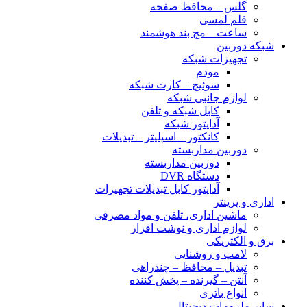
گلس – محافظ صفحه
قلم لمسی
ساعت – مچ بند هوشمند
شبکه دوربین
تجهیزات شبکه
مودم
سوئیچ – کارت شبکه
لوازم جانبی شبکه
کابل شبکه و تلفن
آداپتور شبکه
کانکتور – اسپلیتر – تبدیلات
دوربین مداربسته
دوربین مداربسته
دستگاه DVR
آداپتور کابل تبدیلات تجهیزات
اداری و پرینتر
ماشین اداری، تلفن و مواد مصرفی
لوازم اداری و نوشت افزار
برق و الکتریکی
لامپ و روشنایی
تبدیل – محافظ – چندراهی
آنتن – گیرنده – پخش کننده
انواع باتری
سایر ملزومات دیجیتال