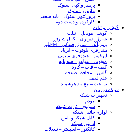
پرینتر و کپی استوک
مانیتور استوک
پروژکتور استوک – پایه سقفی
کارکرده و دست دوم
گوشی و تبلت
گوشی موبایل – تبلت
شارژر دیواری – کابل شارژر
پاوربانک – شارژرفندکی – FMپلیر
هندزفری بلوتوث – ایرپاد
ایرفون – هندزفری سیمی
مونوپاد – هولدر – سه پایه
کیف – قاب – گارد
گلس – محافظ صفحه
قلم لمسی
ساعت – مچ بند هوشمند
شبکه دوربین
تجهیزات شبکه
مودم
سوئیچ – کارت شبکه
لوازم جانبی شبکه
کابل شبکه و تلفن
آداپتور شبکه
کانکتور – اسپلیتر – تبدیلات