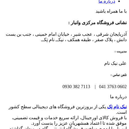
درباره ما
با ما همراه باشید
نشانی فروشگاه مرکزی وانبار :
آذربایجان شرقی ، عجب شیر ، خیابان امام خمینی ، جنب بن بست
دانش ، پلاک صفر ، طبقه همکف ، نیکــ نام تِکــ
مدیریت :
علی نیک نام
تلفن تماس :
0602 3763 041 | 7113 382 0930
درباره ما
نیک نام تِک
یکی از بروزترین فروشگاه های دیجیتالی سطح کشور
است.
با فروش کالای اورجینال، ارائه سریع خدمات و قیمت تضمینی،
موفق شده تا اعتماد همشهریان عزیز را بدست آورد.
این بار با ایده ی ساخت فروشگاه اینترنتی، گام در میدان گذاشته