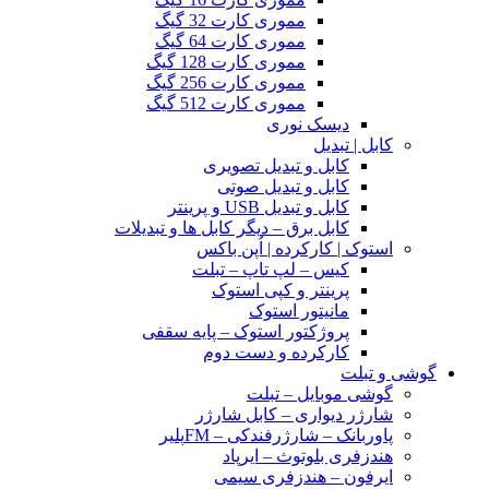
مموری کارت 32 گیگ
مموری کارت 64 گیگ
مموری کارت 128 گیگ
مموری کارت 256 گیگ
مموری کارت 512 گیگ
دیسک نوری
کابل | تبدیل
کابل و تبدیل تصویری
کابل و تبدیل صوتی
کابل و تبدیل USB و پرینتر
کابل برق – دیگر کابل ها و تبدیلات
استوک | کارکرده | اُپن باکس
کیس – لپ تاپ – تبلت
پرینتر و کپی استوک
مانیتور استوک
پروژکتور استوک – پایه سقفی
کارکرده و دست دوم
گوشی و تبلت
گوشی موبایل – تبلت
شارژر دیواری – کابل شارژر
پاوربانک – شارژرفندکی – FMپلیر
هندزفری بلوتوث – ایرپاد
ایرفون – هندزفری سیمی