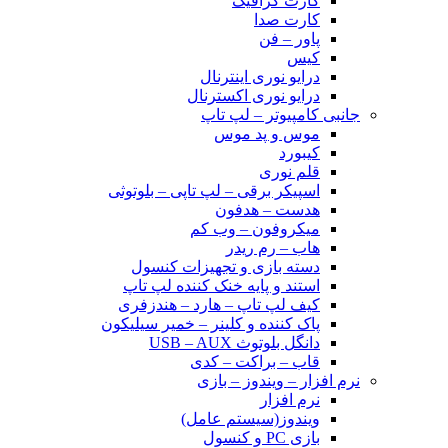
کارت گرافیک
کارت صدا
پاور – فن
کیس
درایو نوری اینترنال
درایو نوری اکسترنال
جانبی کامپیوتر – لپ تاپ
موس و پد موس
کیبورد
قلم نوری
اسپیکر برقی – لپ تاپی – بلوتوثی
هدست – هدفون
میکروفون – وب کم
هاب – رم ریدر
دسته بازی و تجهیزات کنسول
استند و پایه خنک کننده لپ تاپ
کیف لپ تاپ – هارد – هندزفری
پاک کننده و کلینر – خمیر سیلیکون
دانگل بلوتوث USB – AUX
قاب – براکت – کدی
نرم افزار – ویندوز – بازی
نرم افزار
ویندوز(سیستم عامل)
بازی PC و کنسول