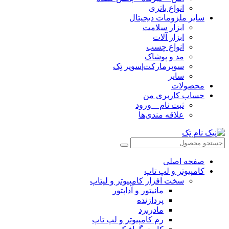
انواع باتری
سایر ملزومات دیجیتال
ابزار سلامت
ابزار آلات
انواع چسب
مد و پوشاک
سوپرمارکت|سوپر تِک
سایر
محصولات
حساب کاربری من
ثبت نام _ ورود
علاقه مندی‌ها
صفحه اصلی
کامپیوتر و‌‌‌‌‌ لپ تاپ
سخت افزار کامپیوتر و لپتاپ
مانیتور و آداپتور
پردازنده
مادربرد
رم کامپیوتر و لپ تاپ