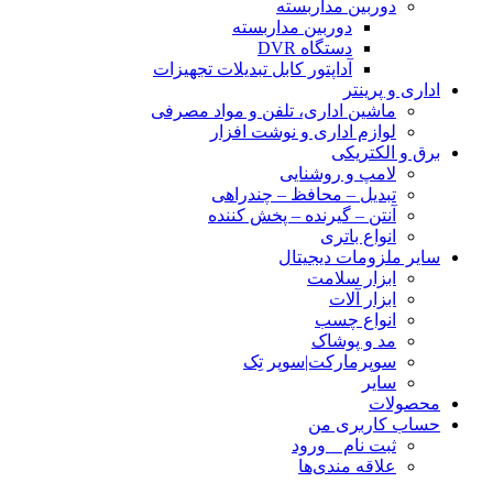
دوربین مداربسته
دوربین مداربسته
دستگاه DVR
آداپتور کابل تبدیلات تجهیزات
اداری و پرینتر
ماشین اداری، تلفن و مواد مصرفی
لوازم اداری و نوشت افزار
برق و الکتریکی
لامپ و روشنایی
تبدیل – محافظ – چندراهی
آنتن – گیرنده – پخش کننده
انواع باتری
سایر ملزومات دیجیتال
ابزار سلامت
ابزار آلات
انواع چسب
مد و پوشاک
سوپرمارکت|سوپر تِک
سایر
محصولات
حساب کاربری من
ثبت نام _ ورود
علاقه مندی‌ها