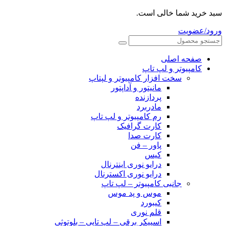
سبد خرید شما خالی است.
ورود/عضویت
صفحه اصلی
کامپیوتر و‌‌‌‌‌ لپ تاپ
سخت افزار کامپیوتر و لپتاپ
مانیتور و آداپتور
پردازنده
مادربرد
رم کامپیوتر و لپ تاپ
کارت گرافیک
کارت صدا
پاور – فن
کیس
درایو نوری اینترنال
درایو نوری اکسترنال
جانبی کامپیوتر – لپ تاپ
موس و پد موس
کیبورد
قلم نوری
اسپیکر برقی – لپ تاپی – بلوتوثی