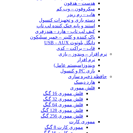
هدست – هدفون
میکروفون – وب کم
هاب – رم ریدر
دسته بازی و تجهیزات کنسول
استند و پایه خنک کننده لپ تاپ
کیف لپ تاپ – هارد – هندزفری
پاک کننده و کلینر – خمیر سیلیکون
دانگل بلوتوث USB – AUX
قاب – براکت – کدی
نرم افزار – ویندوز – بازی
نرم افزار
ویندوز(سیستم عامل)
بازی PC و کنسول
حافظه ذخیره سازی
هارد دیسک
فلش مموری
فلش مموری 16 گیگ
فلش مموری 32 گیگ
فلش مموری 64 گیگ
فلش مموری 128 گیگ
فلش مموری 256 گیگ
مموری کارت
مموری کارت 8 گیگ
مموری کارت 16 گیگ