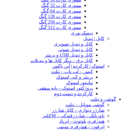
مموری کارت 32 گیگ
مموری کارت 64 گیگ
مموری کارت 128 گیگ
مموری کارت 256 گیگ
مموری کارت 512 گیگ
دیسک نوری
کابل | تبدیل
کابل و تبدیل تصویری
کابل و تبدیل صوتی
کابل و تبدیل USB و پرینتر
کابل برق – دیگر کابل ها و تبدیلات
استوک | کارکرده | اُپن باکس
کیس – لپ تاپ – تبلت
پرینتر و کپی استوک
مانیتور استوک
پروژکتور استوک – پایه سقفی
کارکرده و دست دوم
گوشی و تبلت
گوشی موبایل – تبلت
شارژر دیواری – کابل شارژر
پاوربانک – شارژرفندکی – FMپلیر
هندزفری بلوتوث – ایرپاد
ایرفون – هندزفری سیمی