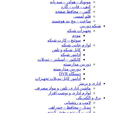
مونوپاد – هولدر – سه پایه
کیف – قاب – گارد
گلس – محافظ صفحه
قلم لمسی
ساعت – مچ بند هوشمند
شبکه دوربین
تجهیزات شبکه
مودم
سوئیچ – کارت شبکه
لوازم جانبی شبکه
کابل شبکه و تلفن
آداپتور شبکه
کانکتور – اسپلیتر – تبدیلات
دوربین مداربسته
دوربین مداربسته
دستگاه DVR
آداپتور کابل تبدیلات تجهیزات
اداری و پرینتر
ماشین اداری، تلفن و مواد مصرفی
لوازم اداری و نوشت افزار
برق و الکتریکی
لامپ و روشنایی
تبدیل – محافظ – چندراهی
آنتن – گیرنده – پخش کننده