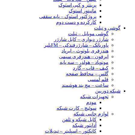
پرینتر و کپی استوک
مانیتور استوک
پروژکتور استوک – پایه سقفی
کارکرده و دست دوم
گوشی و تبلت
گوشی موبایل – تبلت
شارژر دیواری – کابل شارژر
پاوربانک – شارژرفندکی – FMپلیر
هندزفری بلوتوث – ایرپاد
ایرفون – هندزفری سیمی
مونوپاد – هولدر – سه پایه
کیف – قاب – گارد
گلس – محافظ صفحه
قلم لمسی
ساعت – مچ بند هوشمند
شبکه دوربین
تجهیزات شبکه
مودم
سوئیچ – کارت شبکه
لوازم جانبی شبکه
کابل شبکه و تلفن
آداپتور شبکه
کانکتور – اسپلیتر – تبدیلات