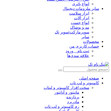
انواع باتری
سایر ملزومات دیجیتال
ابزار سلامت
ابزار آلات
انواع چسب
مد و پوشاک
سوپرمارکت|سوپر تِک
سایر
محصولات
حساب کاربری من
ثبت نام _ ورود
علاقه مندی‌ها
صفحه اصلی
کامپیوتر و‌‌‌‌‌ لپ تاپ
سخت افزار کامپیوتر و لپتاپ
مانیتور و آداپتور
پردازنده
مادربرد
رم کامپیوتر و لپ تاپ