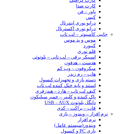
کارت گرافیک
کارت صدا
پاور – فن
کیس
درایو نوری اینترنال
درایو نوری اکسترنال
جانبی کامپیوتر – لپ تاپ
موس و پد موس
کیبورد
قلم نوری
اسپیکر برقی – لپ تاپی – بلوتوثی
هدست – هدفون
میکروفون – وب کم
هاب – رم ریدر
دسته بازی و تجهیزات کنسول
استند و پایه خنک کننده لپ تاپ
کیف لپ تاپ – هارد – هندزفری
پاک کننده و کلینر – خمیر سیلیکون
دانگل بلوتوث USB – AUX
قاب – براکت – کدی
نرم افزار – ویندوز – بازی
نرم افزار
ویندوز(سیستم عامل)
بازی PC و کنسول