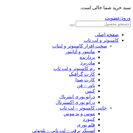
سبد خرید شما خالی است.
ورود/عضویت
صفحه اصلی
کامپیوتر و‌‌‌‌‌ لپ تاپ
سخت افزار کامپیوتر و لپتاپ
مانیتور و آداپتور
پردازنده
مادربرد
رم کامپیوتر و لپ تاپ
کارت گرافیک
کارت صدا
پاور – فن
کیس
درایو نوری اینترنال
درایو نوری اکسترنال
جانبی کامپیوتر – لپ تاپ
موس و پد موس
کیبورد
قلم نوری
اسپیکر برقی – لپ تاپی – بلوتوثی