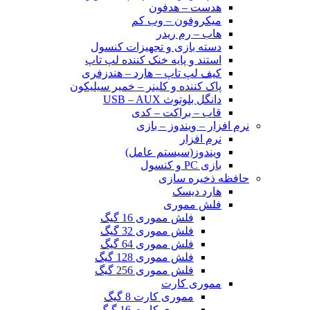
هدست – هدفون
میکروفون – وب کم
هاب – رم ریدر
دسته بازی و تجهیزات کنسول
استند و پایه خنک کننده لپ تاپ
کیف لپ تاپ – هارد – هندزفری
پاک کننده و کلینر – خمیر سیلیکون
دانگل بلوتوث USB – AUX
قاب – براکت – کدی
نرم افزار – ویندوز – بازی
نرم افزار
ویندوز(سیستم عامل)
بازی PC و کنسول
حافظه ذخیره سازی
هارد دیسک
فلش مموری
فلش مموری 16 گیگ
فلش مموری 32 گیگ
فلش مموری 64 گیگ
فلش مموری 128 گیگ
فلش مموری 256 گیگ
مموری کارت
مموری کارت 8 گیگ
مموری کارت 16 گیگ