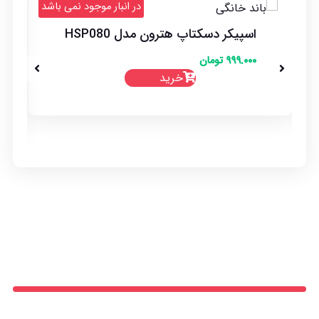
د
در انبار موجود نمی باشد
اسپیکر دسکتاپ هترون مدل HSP080
۹۹۹.۰۰۰
تومان
خرید