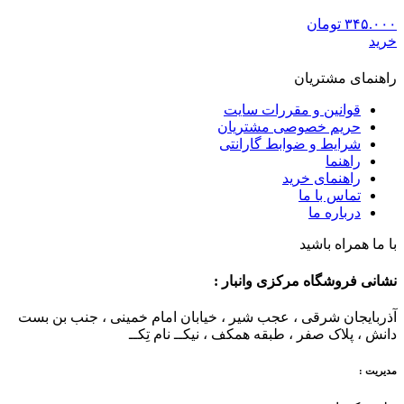
۳۴۵.۰۰۰
تومان
خرید
راهنمای مشتریان
قوانین و مقررات سایت
حریم خصوصی مشتریان
شرایط و ضوابط گارانتی
راهنما
راهنمای خرید
تماس با ما
درباره ما
با ما همراه باشید
نشانی فروشگاه مرکزی وانبار :
آذربایجان شرقی ، عجب شیر ، خیابان امام خمینی ، جنب بن بست
دانش ، پلاک صفر ، طبقه همکف ، نیکــ نام تِکــ
مدیریت :