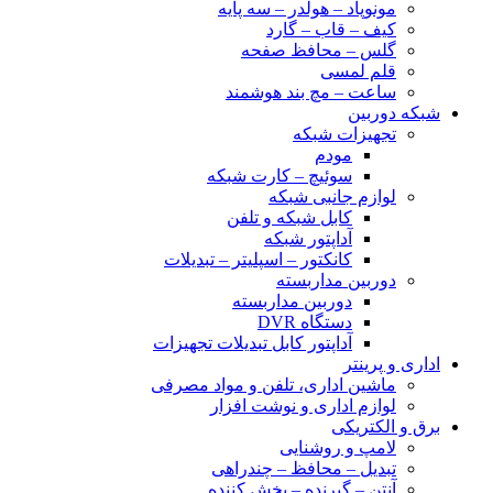
مونوپاد – هولدر – سه پایه
کیف – قاب – گارد
گلس – محافظ صفحه
قلم لمسی
ساعت – مچ بند هوشمند
شبکه دوربین
تجهیزات شبکه
مودم
سوئیچ – کارت شبکه
لوازم جانبی شبکه
کابل شبکه و تلفن
آداپتور شبکه
کانکتور – اسپلیتر – تبدیلات
دوربین مداربسته
دوربین مداربسته
دستگاه DVR
آداپتور کابل تبدیلات تجهیزات
اداری و پرینتر
ماشین اداری، تلفن و مواد مصرفی
لوازم اداری و نوشت افزار
برق و الکتریکی
لامپ و روشنایی
تبدیل – محافظ – چندراهی
آنتن – گیرنده – پخش کننده