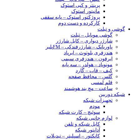
پرینتر و کپی استوک
مانیتور استوک
پروژکتور استوک – پایه سقفی
کارکرده و دست دوم
گوشی و تبلت
گوشی موبایل – تبلت
شارژر دیواری – کابل شارژر
پاوربانک – شارژرفندکی – FMپلیر
هندزفری بلوتوث – ایرپاد
ایرفون – هندزفری سیمی
مونوپاد – هولدر – سه پایه
کیف – قاب – گارد
گلس – محافظ صفحه
قلم لمسی
ساعت – مچ بند هوشمند
شبکه دوربین
تجهیزات شبکه
مودم
سوئیچ – کارت شبکه
لوازم جانبی شبکه
کابل شبکه و تلفن
آداپتور شبکه
کانکتور – اسپلیتر – تبدیلات