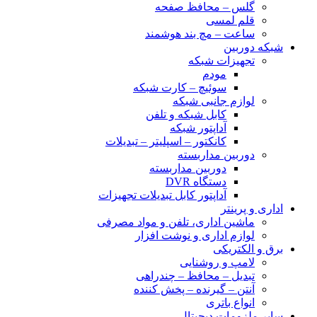
گلس – محافظ صفحه
قلم لمسی
ساعت – مچ بند هوشمند
شبکه دوربین
تجهیزات شبکه
مودم
سوئیچ – کارت شبکه
لوازم جانبی شبکه
کابل شبکه و تلفن
آداپتور شبکه
کانکتور – اسپلیتر – تبدیلات
دوربین مداربسته
دوربین مداربسته
دستگاه DVR
آداپتور کابل تبدیلات تجهیزات
اداری و پرینتر
ماشین اداری، تلفن و مواد مصرفی
لوازم اداری و نوشت افزار
برق و الکتریکی
لامپ و روشنایی
تبدیل – محافظ – چندراهی
آنتن – گیرنده – پخش کننده
انواع باتری
سایر ملزومات دیجیتال