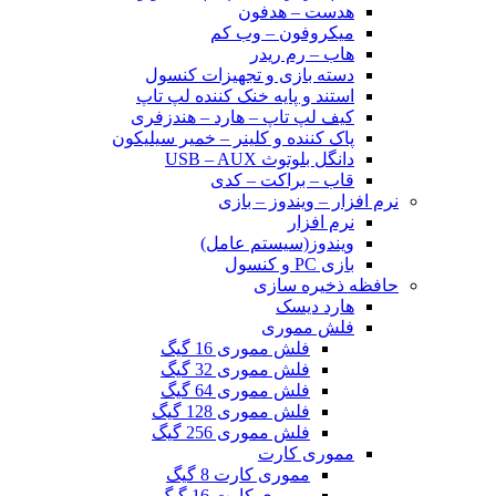
هدست – هدفون
میکروفون – وب کم
هاب – رم ریدر
دسته بازی و تجهیزات کنسول
استند و پایه خنک کننده لپ تاپ
کیف لپ تاپ – هارد – هندزفری
پاک کننده و کلینر – خمیر سیلیکون
دانگل بلوتوث USB – AUX
قاب – براکت – کدی
نرم افزار – ویندوز – بازی
نرم افزار
ویندوز(سیستم عامل)
بازی PC و کنسول
حافظه ذخیره سازی
هارد دیسک
فلش مموری
فلش مموری 16 گیگ
فلش مموری 32 گیگ
فلش مموری 64 گیگ
فلش مموری 128 گیگ
فلش مموری 256 گیگ
مموری کارت
مموری کارت 8 گیگ
مموری کارت 16 گیگ