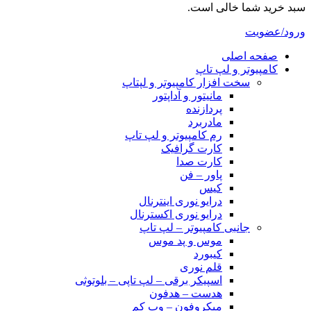
سبد خرید شما خالی است.
ورود/عضویت
صفحه اصلی
کامپیوتر و‌‌‌‌‌ لپ تاپ
سخت افزار کامپیوتر و لپتاپ
مانیتور و آداپتور
پردازنده
مادربرد
رم کامپیوتر و لپ تاپ
کارت گرافیک
کارت صدا
پاور – فن
کیس
درایو نوری اینترنال
درایو نوری اکسترنال
جانبی کامپیوتر – لپ تاپ
موس و پد موس
کیبورد
قلم نوری
اسپیکر برقی – لپ تاپی – بلوتوثی
هدست – هدفون
میکروفون – وب کم