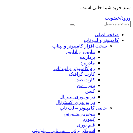
سبد خرید شما خالی است.
ورود/عضویت
صفحه اصلی
کامپیوتر و‌‌‌‌‌ لپ تاپ
سخت افزار کامپیوتر و لپتاپ
مانیتور و آداپتور
پردازنده
مادربرد
رم کامپیوتر و لپ تاپ
کارت گرافیک
کارت صدا
پاور – فن
کیس
درایو نوری اینترنال
درایو نوری اکسترنال
جانبی کامپیوتر – لپ تاپ
موس و پد موس
کیبورد
قلم نوری
اسپیکر برقی – لپ تاپی – بلوتوثی