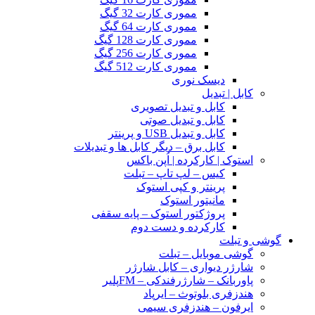
مموری کارت 32 گیگ
مموری کارت 64 گیگ
مموری کارت 128 گیگ
مموری کارت 256 گیگ
مموری کارت 512 گیگ
دیسک نوری
کابل | تبدیل
کابل و تبدیل تصویری
کابل و تبدیل صوتی
کابل و تبدیل USB و پرینتر
کابل برق – دیگر کابل ها و تبدیلات
استوک | کارکرده | اُپن باکس
کیس – لپ تاپ – تبلت
پرینتر و کپی استوک
مانیتور استوک
پروژکتور استوک – پایه سقفی
کارکرده و دست دوم
گوشی و تبلت
گوشی موبایل – تبلت
شارژر دیواری – کابل شارژر
پاوربانک – شارژرفندکی – FMپلیر
هندزفری بلوتوث – ایرپاد
ایرفون – هندزفری سیمی