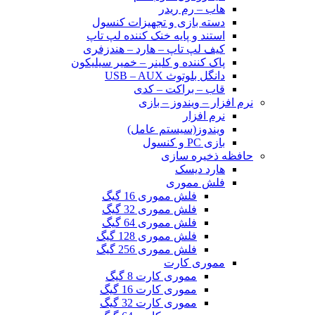
هاب – رم ریدر
دسته بازی و تجهیزات کنسول
استند و پایه خنک کننده لپ تاپ
کیف لپ تاپ – هارد – هندزفری
پاک کننده و کلینر – خمیر سیلیکون
دانگل بلوتوث USB – AUX
قاب – براکت – کدی
نرم افزار – ویندوز – بازی
نرم افزار
ویندوز(سیستم عامل)
بازی PC و کنسول
حافظه ذخیره سازی
هارد دیسک
فلش مموری
فلش مموری 16 گیگ
فلش مموری 32 گیگ
فلش مموری 64 گیگ
فلش مموری 128 گیگ
فلش مموری 256 گیگ
مموری کارت
مموری کارت 8 گیگ
مموری کارت 16 گیگ
مموری کارت 32 گیگ