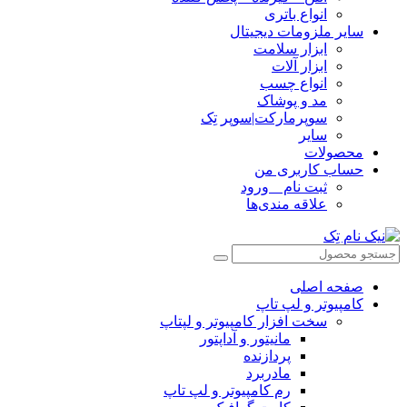
انواع باتری
سایر ملزومات دیجیتال
ابزار سلامت
ابزار آلات
انواع چسب
مد و پوشاک
سوپرمارکت|سوپر تِک
سایر
محصولات
حساب کاربری من
ثبت نام _ ورود
علاقه مندی‌ها
صفحه اصلی
کامپیوتر و‌‌‌‌‌ لپ تاپ
سخت افزار کامپیوتر و لپتاپ
مانیتور و آداپتور
پردازنده
مادربرد
رم کامپیوتر و لپ تاپ