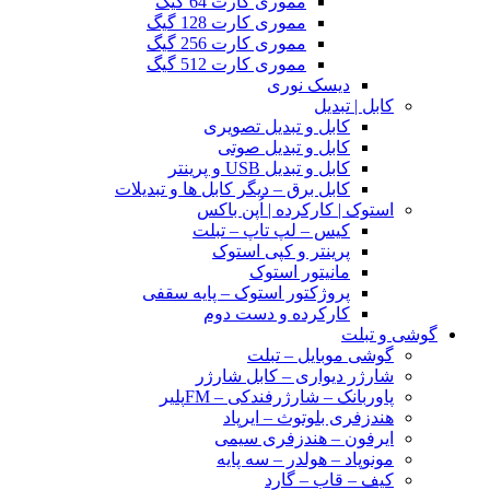
مموری کارت 64 گیگ
مموری کارت 128 گیگ
مموری کارت 256 گیگ
مموری کارت 512 گیگ
دیسک نوری
کابل | تبدیل
کابل و تبدیل تصویری
کابل و تبدیل صوتی
کابل و تبدیل USB و پرینتر
کابل برق – دیگر کابل ها و تبدیلات
استوک | کارکرده | اُپن باکس
کیس – لپ تاپ – تبلت
پرینتر و کپی استوک
مانیتور استوک
پروژکتور استوک – پایه سقفی
کارکرده و دست دوم
گوشی و تبلت
گوشی موبایل – تبلت
شارژر دیواری – کابل شارژر
پاوربانک – شارژرفندکی – FMپلیر
هندزفری بلوتوث – ایرپاد
ایرفون – هندزفری سیمی
مونوپاد – هولدر – سه پایه
کیف – قاب – گارد