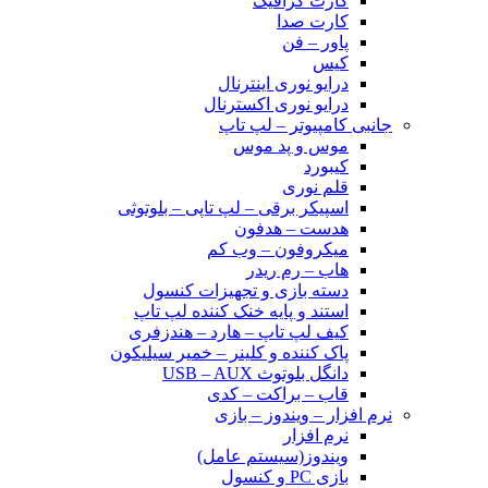
کارت گرافیک
کارت صدا
پاور – فن
کیس
درایو نوری اینترنال
درایو نوری اکسترنال
جانبی کامپیوتر – لپ تاپ
موس و پد موس
کیبورد
قلم نوری
اسپیکر برقی – لپ تاپی – بلوتوثی
هدست – هدفون
میکروفون – وب کم
هاب – رم ریدر
دسته بازی و تجهیزات کنسول
استند و پایه خنک کننده لپ تاپ
کیف لپ تاپ – هارد – هندزفری
پاک کننده و کلینر – خمیر سیلیکون
دانگل بلوتوث USB – AUX
قاب – براکت – کدی
نرم افزار – ویندوز – بازی
نرم افزار
ویندوز(سیستم عامل)
بازی PC و کنسول