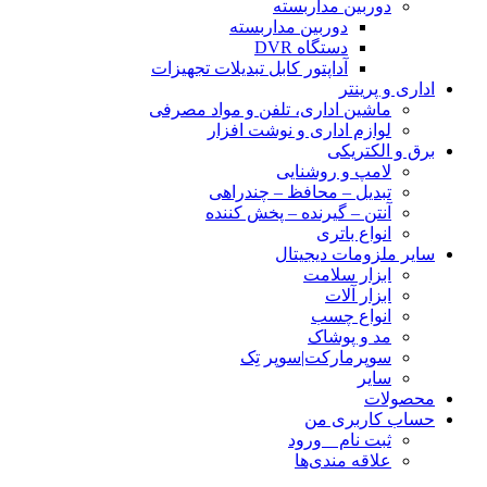
دوربین مداربسته
دوربین مداربسته
دستگاه DVR
آداپتور کابل تبدیلات تجهیزات
اداری و پرینتر
ماشین اداری، تلفن و مواد مصرفی
لوازم اداری و نوشت افزار
برق و الکتریکی
لامپ و روشنایی
تبدیل – محافظ – چندراهی
آنتن – گیرنده – پخش کننده
انواع باتری
سایر ملزومات دیجیتال
ابزار سلامت
ابزار آلات
انواع چسب
مد و پوشاک
سوپرمارکت|سوپر تِک
سایر
محصولات
حساب کاربری من
ثبت نام _ ورود
علاقه مندی‌ها