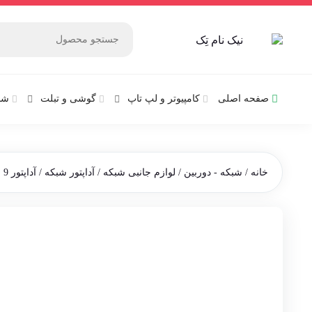
صفحه اصلی
کامپیوتر و‌‌‌‌‌ لپ تاپ
گوشی و تبلت
شب
خانه
/
شبکه - دوربین
/
لوازم جانبی شبکه
/
آداپتور شبکه
/ آداپتور 9 ولت 1 آمپر اورنج مدل WL-0901 سر درست 5.5X2.5