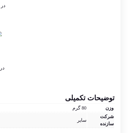
در م
در 
توضیحات تکمیلی
وزن
80 گرم
شرکت
سایر
سازنده