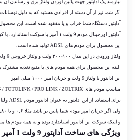
نیازمند یک آداپتور جهت پائین آوردن ولتاژ برق و رساندن آن ب
اگر شما نیز از آن دسته از افرادی هستید که به دلیل نوسانات 
آداپتور دستگاه شما خراب و یا مفقود شده است، این محصول د
آداپتور اورجینال مودم 9 ولت ۱ آمپر با سوکت استاندارد، با کیفیت عالی.
این محصول برای مودم های ADSL تولید شده است.
ولتاژ ورودی در این مدل ۱۰۰-۲۰۰ ولت و ولتاژ خروجی 9 ولت است.
البته این محصول برای همه مودم های با منبع تغذیه مشترک 
این ادابتور با ولتاژ 9 ولت و جریان امپر ۱۰۰۰ میلی امپر
مناسب مودم های TP-LINK /D-LINK / TENDA/ ASUS / LINKSIS / TOTOLINK / PRO LINK / ZOLTRIX / و غیره می باشد.
برای استفاده از این ادابتور به عنوان ادابتور مودم ADSL ولتاز دقیقا باید 9 ولت باشد.
ولی اگر جریان امپر مودم شما پایین تر باشد مثلا ۰٫۶ و یا ۰٫۸۰ باشد استفاده از این ادابتور بلامانع است.
و اینکه سوکت این آدابتور استاندارد بوده و به همه مودم ها م
ویژگی های ساخت آداپتور 9 ولت 1 آمپر اورنج مدل WL-0901 سر درست 5.5X2.5