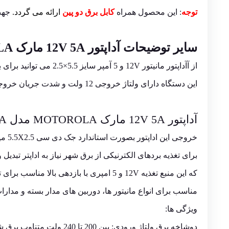
توجه
: این محصول همراه
کابل برق دو پین
ارائه می گردد.
جه
سایر توضیحات آداپتور 12V 5A مارک MOTOROLA مدل SMM-40012TKA سایز 5.5×2.5
از آآداپتور مانیتور 12V و 5 آمپر سایز 5.5×2.5 می توانید برای برق رسانی به نمایشگر خود استفاده نمایید.
این دستگاه دارای ولتاژ خروجی 12 ولت و شدت جریان خروجی 5 آمپر می باشد.
آداپتور 12V 5A مارک MOTOROLA مدل SMM-40012TKA سایز 5.5×2.5
خروجی این اداپتور بصورت استاندارد جک دی سی 5.5X2.5 میلی متر می باشد
برای تغذیه بردهای الکترنیکی از برق شهر نیاز به اداپتر تبدیل
که این منبع تغذیه 12V و 5 امپری با بازدهی بالا مناسب برای تغذیه برد های الکترونیکی می باشد.
مناسب برای انواع مانیتور ها، دوربین های مدار بسته و مدارات الکترونیک
ویژگی ها:
دوشاخه برق ولتاژ ورودی: بین 200 تا 240 ولت متناوب برق شهر 50 هرتز