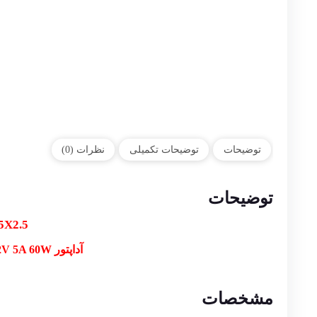
توضیحات
توضیحات تکمیلی
نظرات (0)
توضیحات
5X2.5
آداپتور 12V 5A 60W مارک MOTOROLA مدل SMM-40012TKA سایز 5.5×2.5 به همراه کابل برق دو پین
مشخصات