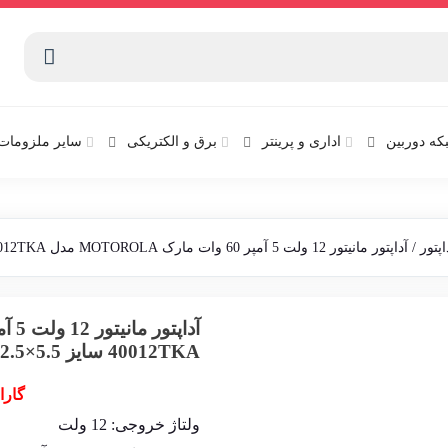
که دوربین
اداری و پرینتر
برق و الکتریکی
سایر ملزومات 
اپتور
/ آداپتور مانیتور 12 ولت 5 آمپر 60 وات مارک MOTOROLA مدل SMM-40012TKA سایز 5.5×2.5
40012TKA سایز 5.5×2.5
گارا
ولتاژ خروجی: 12 ولت