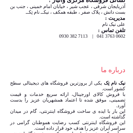
نشانی فروشگاه مرکزی وانبار :
آذربایجان شرقی ، عجب شیر ، خیابان امام خمینی ، جنب بن
بست دانش ، پلاک صفر ، طبقه همکف ، نیکــ نام تِکــ
مدیریت :
علی نیک نام
تلفن تماس :
0602 3763 041 | 7113 382 0930
درباره ما
نیک نام تِک
یکی از بروزترین فروشگاه های دیجیتالی سطح
کشور است.
با فروش کالای اورجینال، ارائه سریع خدمات و قیمت
تضمینی، موفق شده تا اعتماد همشهریان عزیز را بدست
آورد.
این بار با ایده ی ساخت فروشگاه اینترنتی، گام در میدان
گذاشته است.
این فروشگاه اینترنتی کسب رضایت هموطنان گرامی در
سراسر ایران عزیز را هدف خود قرار داده است.