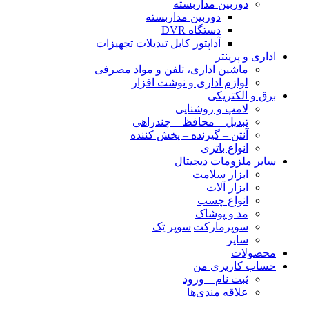
دوربین مداربسته
دوربین مداربسته
دستگاه DVR
آداپتور کابل تبدیلات تجهیزات
اداری و پرینتر
ماشین اداری، تلفن و مواد مصرفی
لوازم اداری و نوشت افزار
برق و الکتریکی
لامپ و روشنایی
تبدیل – محافظ – چندراهی
آنتن – گیرنده – پخش کننده
انواع باتری
سایر ملزومات دیجیتال
ابزار سلامت
ابزار آلات
انواع چسب
مد و پوشاک
سوپرمارکت|سوپر تِک
سایر
محصولات
حساب کاربری من
ثبت نام _ ورود
علاقه مندی‌ها