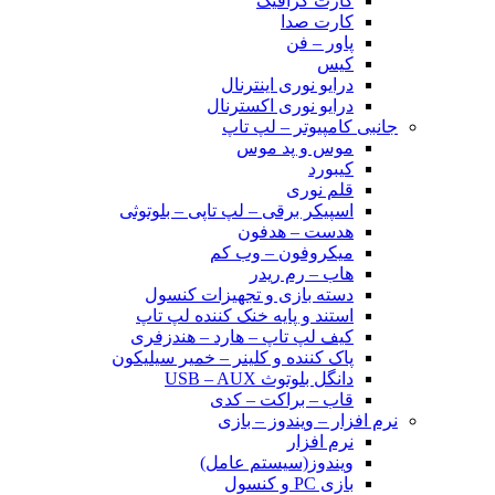
کارت گرافیک
کارت صدا
پاور – فن
کیس
درایو نوری اینترنال
درایو نوری اکسترنال
جانبی کامپیوتر – لپ تاپ
موس و پد موس
کیبورد
قلم نوری
اسپیکر برقی – لپ تاپی – بلوتوثی
هدست – هدفون
میکروفون – وب کم
هاب – رم ریدر
دسته بازی و تجهیزات کنسول
استند و پایه خنک کننده لپ تاپ
کیف لپ تاپ – هارد – هندزفری
پاک کننده و کلینر – خمیر سیلیکون
دانگل بلوتوث USB – AUX
قاب – براکت – کدی
نرم افزار – ویندوز – بازی
نرم افزار
ویندوز(سیستم عامل)
بازی PC و کنسول