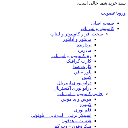
سبد خرید شما خالی است.
ورود/عضویت
صفحه اصلی
کامپیوتر و‌‌‌‌‌ لپ تاپ
سخت افزار کامپیوتر و لپتاپ
مانیتور و آداپتور
پردازنده
مادربرد
رم کامپیوتر و لپ تاپ
کارت گرافیک
کارت صدا
پاور – فن
کیس
درایو نوری اینترنال
درایو نوری اکسترنال
جانبی کامپیوتر – لپ تاپ
موس و پد موس
کیبورد
قلم نوری
اسپیکر برقی – لپ تاپی – بلوتوثی
هدست – هدفون
میکروفون – وب کم