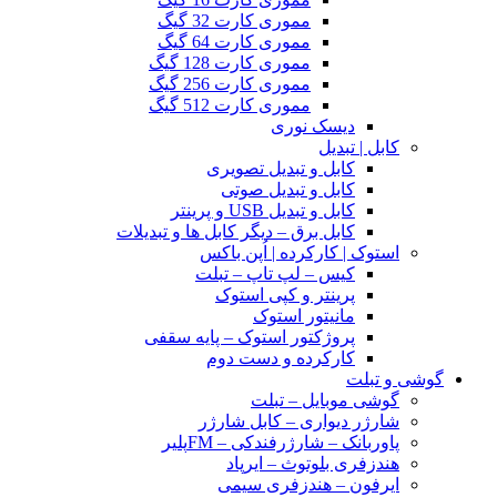
مموری کارت 32 گیگ
مموری کارت 64 گیگ
مموری کارت 128 گیگ
مموری کارت 256 گیگ
مموری کارت 512 گیگ
دیسک نوری
کابل | تبدیل
کابل و تبدیل تصویری
کابل و تبدیل صوتی
کابل و تبدیل USB و پرینتر
کابل برق – دیگر کابل ها و تبدیلات
استوک | کارکرده | اُپن باکس
کیس – لپ تاپ – تبلت
پرینتر و کپی استوک
مانیتور استوک
پروژکتور استوک – پایه سقفی
کارکرده و دست دوم
گوشی و تبلت
گوشی موبایل – تبلت
شارژر دیواری – کابل شارژر
پاوربانک – شارژرفندکی – FMپلیر
هندزفری بلوتوث – ایرپاد
ایرفون – هندزفری سیمی