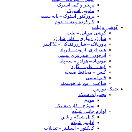
پرینتر و کپی استوک
مانیتور استوک
پروژکتور استوک – پایه سقفی
کارکرده و دست دوم
گوشی و تبلت
گوشی موبایل – تبلت
شارژر دیواری – کابل شارژر
پاوربانک – شارژرفندکی – FMپلیر
هندزفری بلوتوث – ایرپاد
ایرفون – هندزفری سیمی
مونوپاد – هولدر – سه پایه
کیف – قاب – گارد
گلس – محافظ صفحه
قلم لمسی
ساعت – مچ بند هوشمند
شبکه دوربین
تجهیزات شبکه
مودم
سوئیچ – کارت شبکه
لوازم جانبی شبکه
کابل شبکه و تلفن
آداپتور شبکه
کانکتور – اسپلیتر – تبدیلات