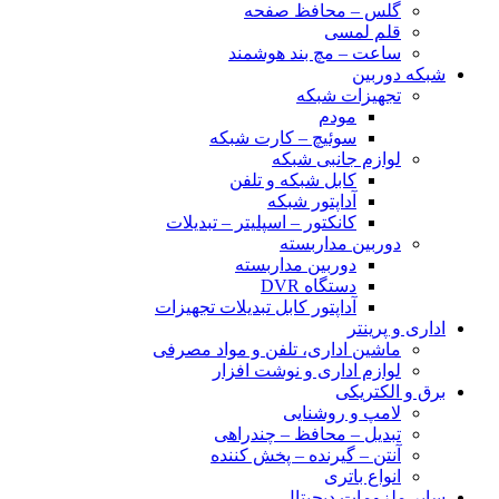
گلس – محافظ صفحه
قلم لمسی
ساعت – مچ بند هوشمند
شبکه دوربین
تجهیزات شبکه
مودم
سوئیچ – کارت شبکه
لوازم جانبی شبکه
کابل شبکه و تلفن
آداپتور شبکه
کانکتور – اسپلیتر – تبدیلات
دوربین مداربسته
دوربین مداربسته
دستگاه DVR
آداپتور کابل تبدیلات تجهیزات
اداری و پرینتر
ماشین اداری، تلفن و مواد مصرفی
لوازم اداری و نوشت افزار
برق و الکتریکی
لامپ و روشنایی
تبدیل – محافظ – چندراهی
آنتن – گیرنده – پخش کننده
انواع باتری
سایر ملزومات دیجیتال