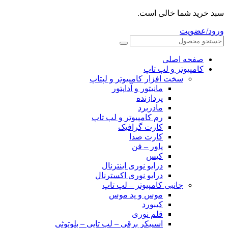
سبد خرید شما خالی است.
ورود/عضویت
صفحه اصلی
کامپیوتر و‌‌‌‌‌ لپ تاپ
سخت افزار کامپیوتر و لپتاپ
مانیتور و آداپتور
پردازنده
مادربرد
رم کامپیوتر و لپ تاپ
کارت گرافیک
کارت صدا
پاور – فن
کیس
درایو نوری اینترنال
درایو نوری اکسترنال
جانبی کامپیوتر – لپ تاپ
موس و پد موس
کیبورد
قلم نوری
اسپیکر برقی – لپ تاپی – بلوتوثی