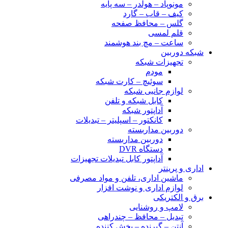
مونوپاد – هولدر – سه پایه
کیف – قاب – گارد
گلس – محافظ صفحه
قلم لمسی
ساعت – مچ بند هوشمند
شبکه دوربین
تجهیزات شبکه
مودم
سوئیچ – کارت شبکه
لوازم جانبی شبکه
کابل شبکه و تلفن
آداپتور شبکه
کانکتور – اسپلیتر – تبدیلات
دوربین مداربسته
دوربین مداربسته
دستگاه DVR
آداپتور کابل تبدیلات تجهیزات
اداری و پرینتر
ماشین اداری، تلفن و مواد مصرفی
لوازم اداری و نوشت افزار
برق و الکتریکی
لامپ و روشنایی
تبدیل – محافظ – چندراهی
آنتن – گیرنده – پخش کننده