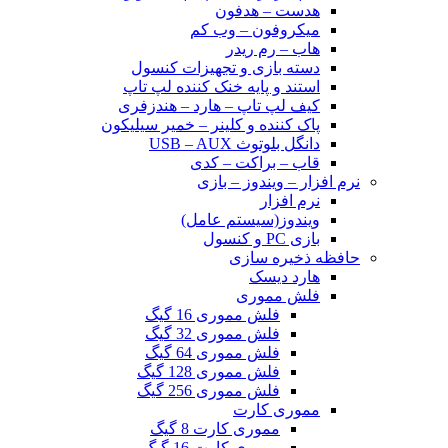
هدست – هدفون
میکروفون – وب کم
هاب – رم ریدر
دسته بازی و تجهیزات کنسول
استند و پایه خنک کننده لپ تاپ
کیف لپ تاپ – هارد – هندزفری
پاک کننده و کلینر – خمیر سیلیکون
دانگل بلوتوث USB – AUX
قاب – براکت – کدی
نرم افزار – ویندوز – بازی
نرم افزار
ویندوز(سیستم عامل)
بازی PC و کنسول
حافظه ذخیره سازی
هارد دیسک
فلش مموری
فلش مموری 16 گیگ
فلش مموری 32 گیگ
فلش مموری 64 گیگ
فلش مموری 128 گیگ
فلش مموری 256 گیگ
مموری کارت
مموری کارت 8 گیگ
مموری کارت 16 گیگ