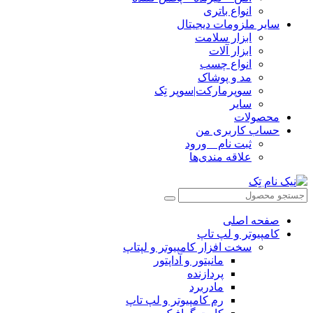
انواع باتری
سایر ملزومات دیجیتال
ابزار سلامت
ابزار آلات
انواع چسب
مد و پوشاک
سوپرمارکت|سوپر تِک
سایر
محصولات
حساب کاربری من
ثبت نام _ ورود
علاقه مندی‌ها
صفحه اصلی
کامپیوتر و‌‌‌‌‌ لپ تاپ
سخت افزار کامپیوتر و لپتاپ
مانیتور و آداپتور
پردازنده
مادربرد
رم کامپیوتر و لپ تاپ