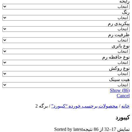
رایحه
رنگ
پیکربدی رم
ظرفیت رم
نوع باتری
نوع حافظه رم
نوع روکش
هیت سینک
Show
(
86
)
Cancel
خانه
/
محصولات برچسب خورده “کیبورد”
/ برگه 2
کیبورد
نمایش 17–32 از 86 نتیجه
Sorted by latest