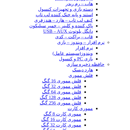
هاب – رم ریدر
دسته بازی و تجهیزات کنسول
استند و پایه خنک کننده لپ تاپ
کیف لپ تاپ – هارد – هندزفری
پاک کننده و کلینر – خمیر سیلیکون
دانگل بلوتوث USB – AUX
قاب – براکت – کدی
نرم افزار – ویندوز – بازی
نرم افزار
ویندوز(سیستم عامل)
بازی PC و کنسول
حافظه ذخیره سازی
هارد دیسک
فلش مموری
فلش مموری 16 گیگ
فلش مموری 32 گیگ
فلش مموری 64 گیگ
فلش مموری 128 گیگ
فلش مموری 256 گیگ
مموری کارت
مموری کارت 8 گیگ
مموری کارت 16 گیگ
مموری کارت 32 گیگ