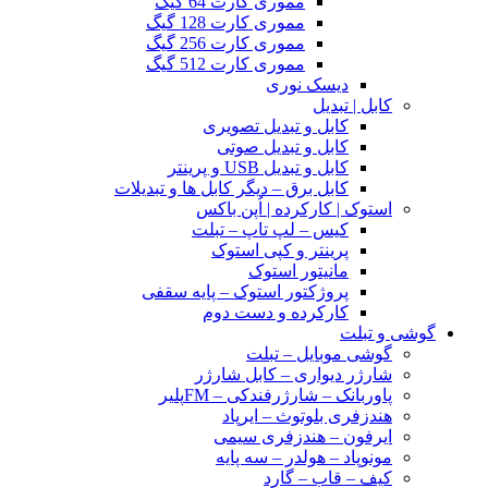
مموری کارت 64 گیگ
مموری کارت 128 گیگ
مموری کارت 256 گیگ
مموری کارت 512 گیگ
دیسک نوری
کابل | تبدیل
کابل و تبدیل تصویری
کابل و تبدیل صوتی
کابل و تبدیل USB و پرینتر
کابل برق – دیگر کابل ها و تبدیلات
استوک | کارکرده | اُپن باکس
کیس – لپ تاپ – تبلت
پرینتر و کپی استوک
مانیتور استوک
پروژکتور استوک – پایه سقفی
کارکرده و دست دوم
گوشی و تبلت
گوشی موبایل – تبلت
شارژر دیواری – کابل شارژر
پاوربانک – شارژرفندکی – FMپلیر
هندزفری بلوتوث – ایرپاد
ایرفون – هندزفری سیمی
مونوپاد – هولدر – سه پایه
کیف – قاب – گارد