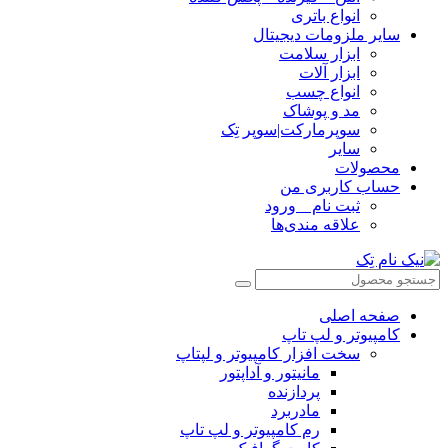
انواع باتری
سایر ملزومات دیجیتال
ابزار سلامت
ابزار آلات
انواع چسب
مد و پوشاک
سوپرمارکت|سوپر تِک
سایر
محصولات
حساب کاربری من
ثبت نام _ ورود
علاقه مندی‌ها
صفحه اصلی
کامپیوتر و‌‌‌‌‌ لپ تاپ
سخت افزار کامپیوتر و لپتاپ
مانیتور و آداپتور
پردازنده
مادربرد
رم کامپیوتر و لپ تاپ