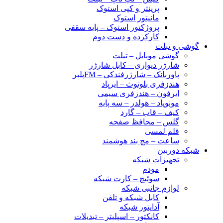
پرینتر و کپی استوک
مانیتور استوک
پروژکتور استوک – پایه سقفی
کارکرده و دست دوم
گوشی و تبلت
گوشی موبایل – تبلت
شارژر دیواری – کابل شارژر
پاوربانک – شارژرفندکی – FMپلیر
هندزفری بلوتوث – ایرپاد
ایرفون – هندزفری سیمی
مونوپاد – هولدر – سه پایه
کیف – قاب – گارد
گلس – محافظ صفحه
قلم لمسی
ساعت – مچ بند هوشمند
شبکه دوربین
تجهیزات شبکه
مودم
سوئیچ – کارت شبکه
لوازم جانبی شبکه
کابل شبکه و تلفن
آداپتور شبکه
کانکتور – اسپلیتر – تبدیلات