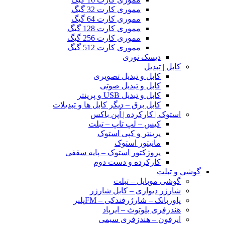
مموری کارت 32 گیگ
مموری کارت 64 گیگ
مموری کارت 128 گیگ
مموری کارت 256 گیگ
مموری کارت 512 گیگ
دیسک نوری
کابل | تبدیل
کابل و تبدیل تصویری
کابل و تبدیل صوتی
کابل و تبدیل USB و پرینتر
کابل برق – دیگر کابل ها و تبدیلات
استوک | کارکرده | اُپن باکس
کیس – لپ تاپ – تبلت
پرینتر و کپی استوک
مانیتور استوک
پروژکتور استوک – پایه سقفی
کارکرده و دست دوم
گوشی و تبلت
گوشی موبایل – تبلت
شارژر دیواری – کابل شارژر
پاوربانک – شارژرفندکی – FMپلیر
هندزفری بلوتوث – ایرپاد
ایرفون – هندزفری سیمی