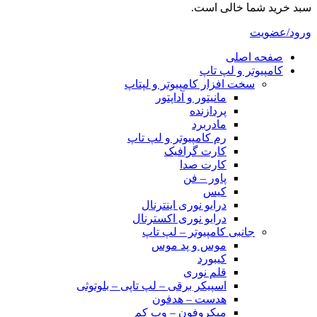
سبد خرید شما خالی است.
ورود/عضویت
صفحه اصلی
کامپیوتر و‌‌‌‌‌ لپ تاپ
سخت افزار کامپیوتر و لپتاپ
مانیتور و آداپتور
پردازنده
مادربرد
رم کامپیوتر و لپ تاپ
کارت گرافیک
کارت صدا
پاور – فن
کیس
درایو نوری اینترنال
درایو نوری اکسترنال
جانبی کامپیوتر – لپ تاپ
موس و پد موس
کیبورد
قلم نوری
اسپیکر برقی – لپ تاپی – بلوتوثی
هدست – هدفون
میکروفون – وب کم