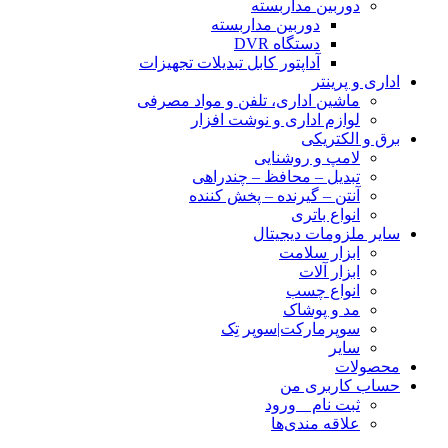
دوربین مداربسته
دوربین مداربسته
دستگاه DVR
آداپتور کابل تبدیلات تجهیزات
اداری و پرینتر
ماشین اداری، تلفن و مواد مصرفی
لوازم اداری و نوشت افزار
برق و الکتریکی
لامپ و روشنایی
تبدیل – محافظ – چندراهی
آنتن – گیرنده – پخش کننده
انواع باتری
سایر ملزومات دیجیتال
ابزار سلامت
ابزار آلات
انواع چسب
مد و پوشاک
سوپرمارکت|سوپر تِک
سایر
محصولات
حساب کاربری من
ثبت نام _ ورود
علاقه مندی‌ها