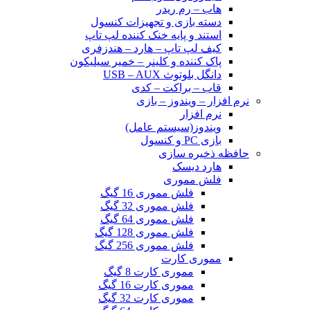
هاب – رم ریدر
دسته بازی و تجهیزات کنسول
استند و پایه خنک کننده لپ تاپ
کیف لپ تاپ – هارد – هندزفری
پاک کننده و کلینر – خمیر سیلیکون
دانگل بلوتوث USB – AUX
قاب – براکت – کدی
نرم افزار – ویندوز – بازی
نرم افزار
ویندوز(سیستم عامل)
بازی PC و کنسول
حافظه ذخیره سازی
هارد دیسک
فلش مموری
فلش مموری 16 گیگ
فلش مموری 32 گیگ
فلش مموری 64 گیگ
فلش مموری 128 گیگ
فلش مموری 256 گیگ
مموری کارت
مموری کارت 8 گیگ
مموری کارت 16 گیگ
مموری کارت 32 گیگ