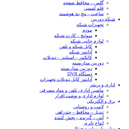
گلس – محافظ صفحه
قلم لمسی
ساعت – مچ بند هوشمند
شبکه دوربین
تجهیزات شبکه
مودم
سوئیچ – کارت شبکه
لوازم جانبی شبکه
کابل شبکه و تلفن
آداپتور شبکه
کانکتور – اسپلیتر – تبدیلات
دوربین مداربسته
دوربین مداربسته
دستگاه DVR
آداپتور کابل تبدیلات تجهیزات
اداری و پرینتر
ماشین اداری، تلفن و مواد مصرفی
لوازم اداری و نوشت افزار
برق و الکتریکی
لامپ و روشنایی
تبدیل – محافظ – چندراهی
آنتن – گیرنده – پخش کننده
انواع باتری
سایر ملزومات دیجیتال