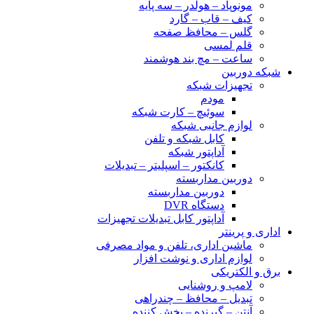
مونوپاد – هولدر – سه پایه
کیف – قاب – گارد
گلس – محافظ صفحه
قلم لمسی
ساعت – مچ بند هوشمند
شبکه دوربین
تجهیزات شبکه
مودم
سوئیچ – کارت شبکه
لوازم جانبی شبکه
کابل شبکه و تلفن
آداپتور شبکه
کانکتور – اسپلیتر – تبدیلات
دوربین مداربسته
دوربین مداربسته
دستگاه DVR
آداپتور کابل تبدیلات تجهیزات
اداری و پرینتر
ماشین اداری، تلفن و مواد مصرفی
لوازم اداری و نوشت افزار
برق و الکتریکی
لامپ و روشنایی
تبدیل – محافظ – چندراهی
آنتن – گیرنده – پخش کننده