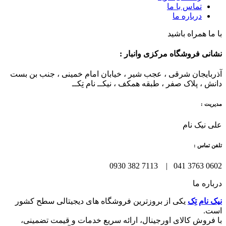
تماس با ما
درباره ما
با ما همراه باشید
نشانی فروشگاه مرکزی وانبار :
آذربایجان شرقی ، عجب شیر ، خیابان امام خمینی ، جنب بن بست
دانش ، پلاک صفر ، طبقه همکف ، نیکــ نام تِکــ
مدیریت :
علی نیک نام
تلفن تماس :
0602 3763 041 | 7113 382 0930
درباره ما
نیک نام تِک
یکی از بروزترین فروشگاه های دیجیتالی سطح کشور
است.
با فروش کالای اورجینال، ارائه سریع خدمات و قیمت تضمینی،