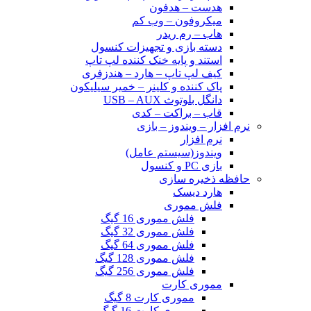
هدست – هدفون
میکروفون – وب کم
هاب – رم ریدر
دسته بازی و تجهیزات کنسول
استند و پایه خنک کننده لپ تاپ
کیف لپ تاپ – هارد – هندزفری
پاک کننده و کلینر – خمیر سیلیکون
دانگل بلوتوث USB – AUX
قاب – براکت – کدی
نرم افزار – ویندوز – بازی
نرم افزار
ویندوز(سیستم عامل)
بازی PC و کنسول
حافظه ذخیره سازی
هارد دیسک
فلش مموری
فلش مموری 16 گیگ
فلش مموری 32 گیگ
فلش مموری 64 گیگ
فلش مموری 128 گیگ
فلش مموری 256 گیگ
مموری کارت
مموری کارت 8 گیگ
مموری کارت 16 گیگ