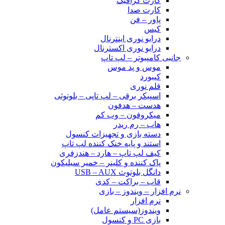
کارت گرافیک
کارت صدا
پاور – فن
کیس
درایو نوری اینترنال
درایو نوری اکسترنال
جانبی کامپیوتر – لپ تاپ
موس و پد موس
کیبورد
قلم نوری
اسپیکر برقی – لپ تاپی – بلوتوثی
هدست – هدفون
میکروفون – وب کم
هاب – رم ریدر
دسته بازی و تجهیزات کنسول
استند و پایه خنک کننده لپ تاپ
کیف لپ تاپ – هارد – هندزفری
پاک کننده و کلینر – خمیر سیلیکون
دانگل بلوتوث USB – AUX
قاب – براکت – کدی
نرم افزار – ویندوز – بازی
نرم افزار
ویندوز(سیستم عامل)
بازی PC و کنسول