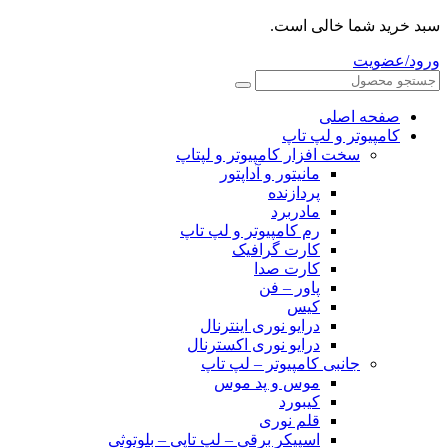
سبد خرید شما خالی است.
ورود/عضویت
صفحه اصلی
کامپیوتر و‌‌‌‌‌ لپ تاپ
سخت افزار کامپیوتر و لپتاپ
مانیتور و آداپتور
پردازنده
مادربرد
رم کامپیوتر و لپ تاپ
کارت گرافیک
کارت صدا
پاور – فن
کیس
درایو نوری اینترنال
درایو نوری اکسترنال
جانبی کامپیوتر – لپ تاپ
موس و پد موس
کیبورد
قلم نوری
اسپیکر برقی – لپ تاپی – بلوتوثی