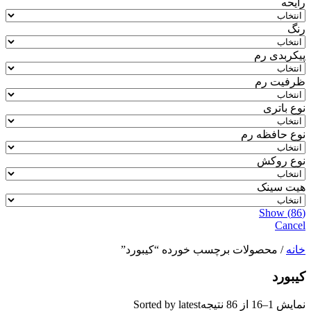
رایحه
رنگ
پیکربدی رم
ظرفیت رم
نوع باتری
نوع حافظه رم
نوع روکش
هیت سینک
Show
(
86
)
Cancel
خانه
/ محصولات برچسب خورده “کیبورد”
کیبورد
نمایش 1–16 از 86 نتیجه
Sorted by latest