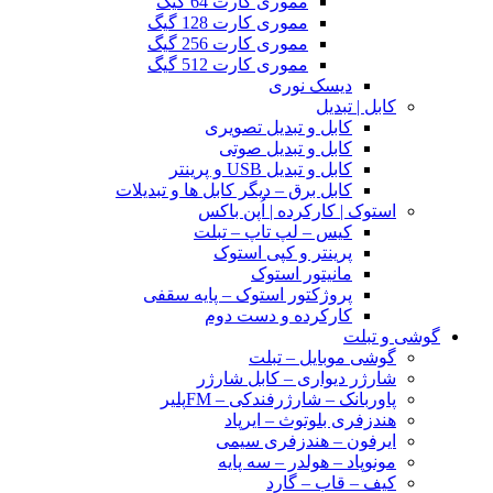
مموری کارت 64 گیگ
مموری کارت 128 گیگ
مموری کارت 256 گیگ
مموری کارت 512 گیگ
دیسک نوری
کابل | تبدیل
کابل و تبدیل تصویری
کابل و تبدیل صوتی
کابل و تبدیل USB و پرینتر
کابل برق – دیگر کابل ها و تبدیلات
استوک | کارکرده | اُپن باکس
کیس – لپ تاپ – تبلت
پرینتر و کپی استوک
مانیتور استوک
پروژکتور استوک – پایه سقفی
کارکرده و دست دوم
گوشی و تبلت
گوشی موبایل – تبلت
شارژر دیواری – کابل شارژر
پاوربانک – شارژرفندکی – FMپلیر
هندزفری بلوتوث – ایرپاد
ایرفون – هندزفری سیمی
مونوپاد – هولدر – سه پایه
کیف – قاب – گارد