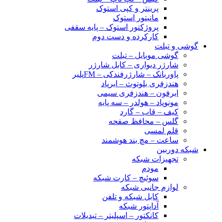
پرینتر و کپی استوک
مانیتور استوک
پروژکتور استوک – پایه سقفی
کارکرده و دست دوم
گوشی و تبلت
گوشی موبایل – تبلت
شارژر دیواری – کابل شارژر
پاوربانک – شارژرفندکی – FMپلیر
هندزفری بلوتوث – ایرپاد
ایرفون – هندزفری سیمی
مونوپاد – هولدر – سه پایه
کیف – قاب – گارد
گلس – محافظ صفحه
قلم لمسی
ساعت – مچ بند هوشمند
شبکه دوربین
تجهیزات شبکه
مودم
سوئیچ – کارت شبکه
لوازم جانبی شبکه
کابل شبکه و تلفن
آداپتور شبکه
کانکتور – اسپلیتر – تبدیلات