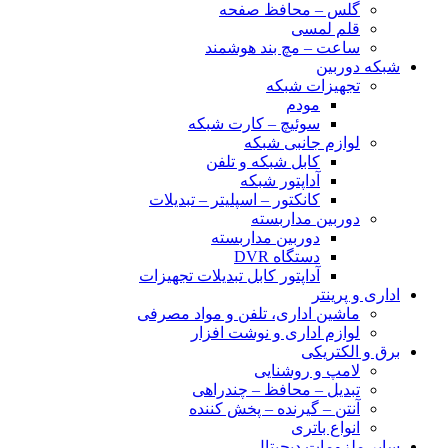
گلس – محافظ صفحه
قلم لمسی
ساعت – مچ بند هوشمند
شبکه دوربین
تجهیزات شبکه
مودم
سوئیچ – کارت شبکه
لوازم جانبی شبکه
کابل شبکه و تلفن
آداپتور شبکه
کانکتور – اسپلیتر – تبدیلات
دوربین مداربسته
دوربین مداربسته
دستگاه DVR
آداپتور کابل تبدیلات تجهیزات
اداری و پرینتر
ماشین اداری، تلفن و مواد مصرفی
لوازم اداری و نوشت افزار
برق و الکتریکی
لامپ و روشنایی
تبدیل – محافظ – چندراهی
آنتن – گیرنده – پخش کننده
انواع باتری
سایر ملزومات دیجیتال