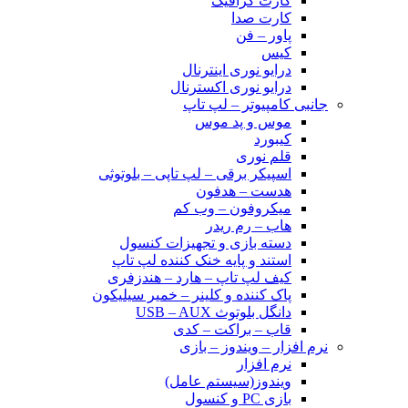
کارت گرافیک
کارت صدا
پاور – فن
کیس
درایو نوری اینترنال
درایو نوری اکسترنال
جانبی کامپیوتر – لپ تاپ
موس و پد موس
کیبورد
قلم نوری
اسپیکر برقی – لپ تاپی – بلوتوثی
هدست – هدفون
میکروفون – وب کم
هاب – رم ریدر
دسته بازی و تجهیزات کنسول
استند و پایه خنک کننده لپ تاپ
کیف لپ تاپ – هارد – هندزفری
پاک کننده و کلینر – خمیر سیلیکون
دانگل بلوتوث USB – AUX
قاب – براکت – کدی
نرم افزار – ویندوز – بازی
نرم افزار
ویندوز(سیستم عامل)
بازی PC و کنسول