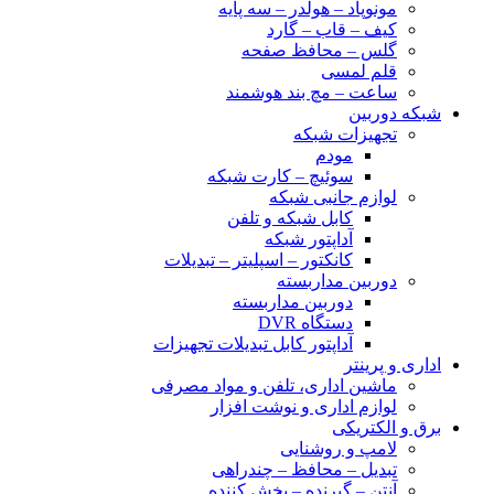
مونوپاد – هولدر – سه پایه
کیف – قاب – گارد
گلس – محافظ صفحه
قلم لمسی
ساعت – مچ بند هوشمند
شبکه دوربین
تجهیزات شبکه
مودم
سوئیچ – کارت شبکه
لوازم جانبی شبکه
کابل شبکه و تلفن
آداپتور شبکه
کانکتور – اسپلیتر – تبدیلات
دوربین مداربسته
دوربین مداربسته
دستگاه DVR
آداپتور کابل تبدیلات تجهیزات
اداری و پرینتر
ماشین اداری، تلفن و مواد مصرفی
لوازم اداری و نوشت افزار
برق و الکتریکی
لامپ و روشنایی
تبدیل – محافظ – چندراهی
آنتن – گیرنده – پخش کننده