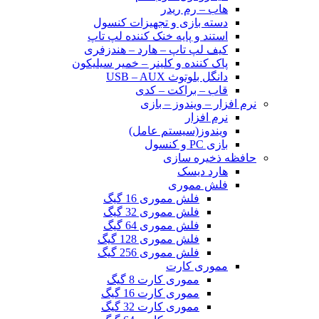
هاب – رم ریدر
دسته بازی و تجهیزات کنسول
استند و پایه خنک کننده لپ تاپ
کیف لپ تاپ – هارد – هندزفری
پاک کننده و کلینر – خمیر سیلیکون
دانگل بلوتوث USB – AUX
قاب – براکت – کدی
نرم افزار – ویندوز – بازی
نرم افزار
ویندوز(سیستم عامل)
بازی PC و کنسول
حافظه ذخیره سازی
هارد دیسک
فلش مموری
فلش مموری 16 گیگ
فلش مموری 32 گیگ
فلش مموری 64 گیگ
فلش مموری 128 گیگ
فلش مموری 256 گیگ
مموری کارت
مموری کارت 8 گیگ
مموری کارت 16 گیگ
مموری کارت 32 گیگ