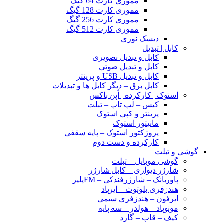
مموری کارت 64 گیگ
مموری کارت 128 گیگ
مموری کارت 256 گیگ
مموری کارت 512 گیگ
دیسک نوری
کابل | تبدیل
کابل و تبدیل تصویری
کابل و تبدیل صوتی
کابل و تبدیل USB و پرینتر
کابل برق – دیگر کابل ها و تبدیلات
استوک | کارکرده | اُپن باکس
کیس – لپ تاپ – تبلت
پرینتر و کپی استوک
مانیتور استوک
پروژکتور استوک – پایه سقفی
کارکرده و دست دوم
گوشی و تبلت
گوشی موبایل – تبلت
شارژر دیواری – کابل شارژر
پاوربانک – شارژرفندکی – FMپلیر
هندزفری بلوتوث – ایرپاد
ایرفون – هندزفری سیمی
مونوپاد – هولدر – سه پایه
کیف – قاب – گارد