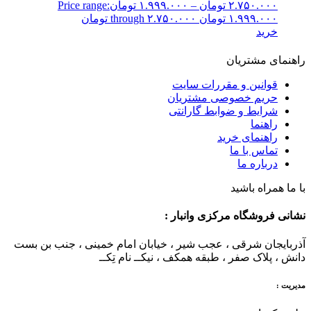
۲.۷۵۰.۰۰۰
تومان
–
۱.۹۹۹.۰۰۰
تومان
Price range:
۱.۹۹۹.۰۰۰ تومان through ۲.۷۵۰.۰۰۰ تومان
خرید
راهنمای مشتریان
قوانین و مقررات سایت
حریم خصوصی مشتریان
شرایط و ضوابط گارانتی
راهنما
راهنمای خرید
تماس با ما
درباره ما
با ما همراه باشید
نشانی فروشگاه مرکزی وانبار :
آذربایجان شرقی ، عجب شیر ، خیابان امام خمینی ، جنب بن بست
دانش ، پلاک صفر ، طبقه همکف ، نیکــ نام تِکــ
مدیریت :