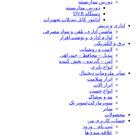
دوربین مداربسته
دوربین مداربسته
دستگاه DVR
آداپتور کابل تبدیلات تجهیزات
اداری و پرینتر
ماشین اداری، تلفن و مواد مصرفی
لوازم اداری و نوشت افزار
برق و الکتریکی
لامپ و روشنایی
تبدیل – محافظ – چندراهی
آنتن – گیرنده – پخش کننده
انواع باتری
سایر ملزومات دیجیتال
ابزار سلامت
ابزار آلات
انواع چسب
مد و پوشاک
سوپرمارکت|سوپر تِک
سایر
محصولات
حساب کاربری من
ثبت نام _ ورود
علاقه مندی‌ها