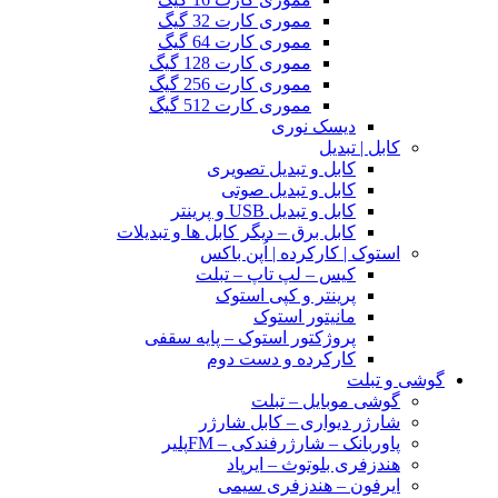
مموری کارت 32 گیگ
مموری کارت 64 گیگ
مموری کارت 128 گیگ
مموری کارت 256 گیگ
مموری کارت 512 گیگ
دیسک نوری
کابل | تبدیل
کابل و تبدیل تصویری
کابل و تبدیل صوتی
کابل و تبدیل USB و پرینتر
کابل برق – دیگر کابل ها و تبدیلات
استوک | کارکرده | اُپن باکس
کیس – لپ تاپ – تبلت
پرینتر و کپی استوک
مانیتور استوک
پروژکتور استوک – پایه سقفی
کارکرده و دست دوم
گوشی و تبلت
گوشی موبایل – تبلت
شارژر دیواری – کابل شارژر
پاوربانک – شارژرفندکی – FMپلیر
هندزفری بلوتوث – ایرپاد
ایرفون – هندزفری سیمی