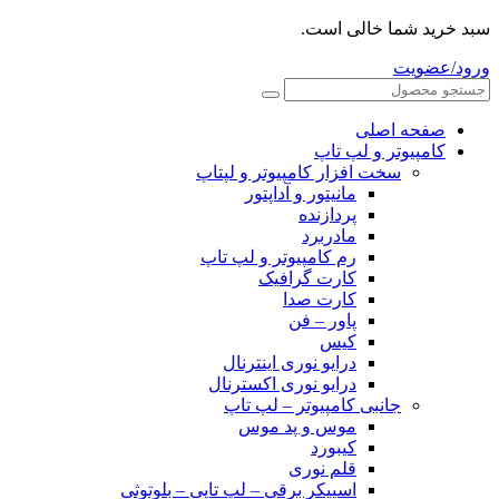
سبد خرید شما خالی است.
ورود/عضویت
صفحه اصلی
کامپیوتر و‌‌‌‌‌ لپ تاپ
سخت افزار کامپیوتر و لپتاپ
مانیتور و آداپتور
پردازنده
مادربرد
رم کامپیوتر و لپ تاپ
کارت گرافیک
کارت صدا
پاور – فن
کیس
درایو نوری اینترنال
درایو نوری اکسترنال
جانبی کامپیوتر – لپ تاپ
موس و پد موس
کیبورد
قلم نوری
اسپیکر برقی – لپ تاپی – بلوتوثی