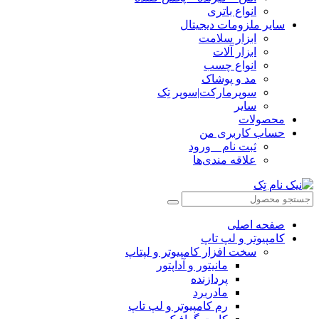
انواع باتری
سایر ملزومات دیجیتال
ابزار سلامت
ابزار آلات
انواع چسب
مد و پوشاک
سوپرمارکت|سوپر تِک
سایر
محصولات
حساب کاربری من
ثبت نام _ ورود
علاقه مندی‌ها
صفحه اصلی
کامپیوتر و‌‌‌‌‌ لپ تاپ
سخت افزار کامپیوتر و لپتاپ
مانیتور و آداپتور
پردازنده
مادربرد
رم کامپیوتر و لپ تاپ