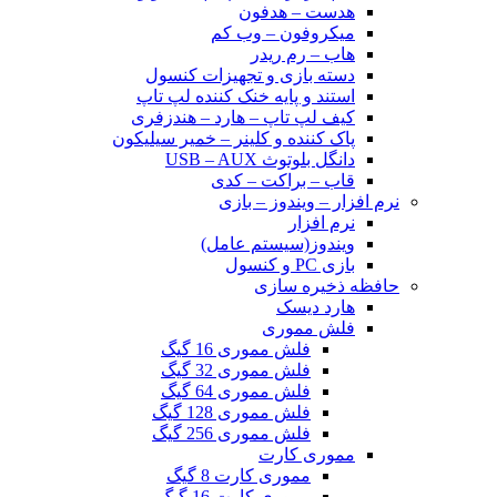
هدست – هدفون
میکروفون – وب کم
هاب – رم ریدر
دسته بازی و تجهیزات کنسول
استند و پایه خنک کننده لپ تاپ
کیف لپ تاپ – هارد – هندزفری
پاک کننده و کلینر – خمیر سیلیکون
دانگل بلوتوث USB – AUX
قاب – براکت – کدی
نرم افزار – ویندوز – بازی
نرم افزار
ویندوز(سیستم عامل)
بازی PC و کنسول
حافظه ذخیره سازی
هارد دیسک
فلش مموری
فلش مموری 16 گیگ
فلش مموری 32 گیگ
فلش مموری 64 گیگ
فلش مموری 128 گیگ
فلش مموری 256 گیگ
مموری کارت
مموری کارت 8 گیگ
مموری کارت 16 گیگ