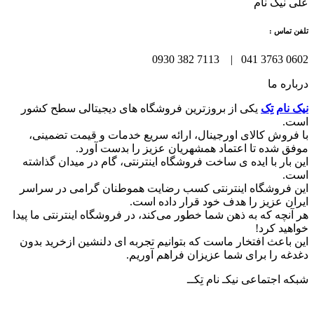
علی نیک نام
تلفن تماس :
0602 3763 041 | 7113 382 0930
درباره ما
نیک نام تِک
یکی از بروزترین فروشگاه های دیجیتالی سطح کشور
است.
با فروش کالای اورجینال، ارائه سریع خدمات و قیمت تضمینی،
موفق شده تا اعتماد همشهریان عزیز را بدست آورد.
این بار با ایده ی ساخت فروشگاه اینترنتی، گام در میدان گذاشته
است.
این فروشگاه اینترنتی کسب رضایت هموطنان گرامی در سراسر
ایران عزیز را هدف خود قرار داده است.
هر آنچه که به ذهن شما خطور می‌کند، در فروشگاه اینترنتی ما پیدا
خواهید کرد!
این باعث افتخار ماست که بتوانیم تجربه ای دلنشین ازخرید بدون
دغدغه را برای شما عزیزان فراهم آوریم.
شبکه‌ اجتماعی نیکـ نام تِکــ