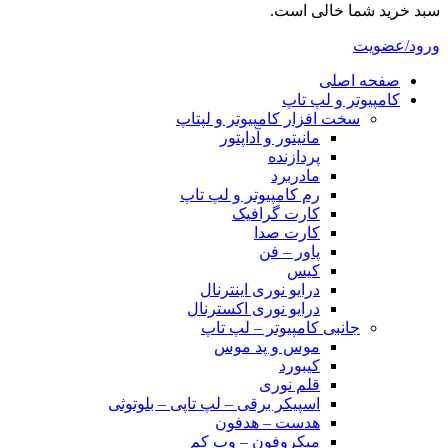
سبد خرید شما خالی است.
ورود/عضویت
صفحه اصلی
کامپیوتر و‌‌‌‌‌ لپ تاپ
سخت افزار کامپیوتر و لپتاپ
مانیتور و آداپتور
پردازنده
مادربرد
رم کامپیوتر و لپ تاپ
کارت گرافیک
کارت صدا
پاور – فن
کیس
درایو نوری اینترنال
درایو نوری اکسترنال
جانبی کامپیوتر – لپ تاپ
موس و پد موس
کیبورد
قلم نوری
اسپیکر برقی – لپ تاپی – بلوتوثی
هدست – هدفون
میکروفون – وب کم