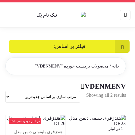
فیلتر بر اساس:
خانه
/ محصولات برچسب خورده “VDENMENV”
VDENMENV
Sorted
Showing all 2 results
by
latest
در انبار موجود نمی باشد
1 در انبار
هندزفری بلوتوثی دنمن مدل