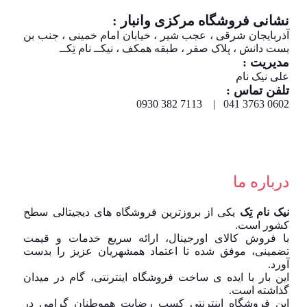
نشانی فروشگاه مرکزی وانبار :
آذربایجان شرقی ، عجب شیر ، خیابان امام خمینی ، جنب بن
بست دانش ، پلاک صفر ، طبقه همکف ، نیکــ نام تِکــ
مدیریت :
علی نیک نام
تلفن تماس :
0602 3763 041 | 7113 382 0930
درباره ما
نیک نام تِک
یکی از بروزترین فروشگاه های دیجیتالی سطح
کشور است.
با فروش کالای اورجینال، ارائه سریع خدمات و قیمت
تضمینی، موفق شده تا اعتماد همشهریان عزیز را بدست
آورد.
این بار با ایده ی ساخت فروشگاه اینترنتی، گام در میدان
گذاشته است.
این فروشگاه اینترنتی کسب رضایت هموطنان گرامی در