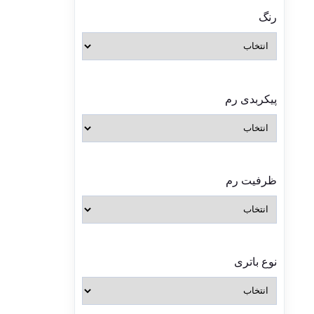
رنگ
پیکربدی رم
ظرفیت رم
نوع باتری