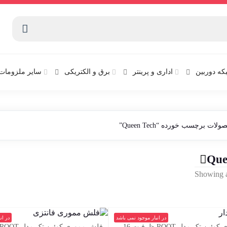
که دوربین
اداری و پرینتر
برق و الکتریکی
سایر ملزومات 
لات برچسب خورده “Queen Tech”
Que
Sorted
Showing al
by
latest
در انبار موجود نمی باشد
در ان
فلش مموری کوئین تک مدل ROOT ظرفیت 16