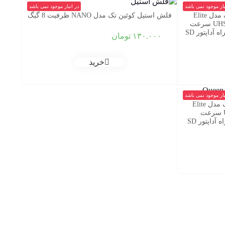
بار موجود نمی باشد
در انبار موجود نمی باشد
کارت حافظه microSDHC کوئین تک مدل Elite
فلش استیل کوئین تک مدل NANO ظرفیت 8 گیگ
pro 566X کلاس 10 استاندارد UHS-I U1 سرعت
۱۳۰.۰۰۰
تومان
خرید
بار موجود نمی باشد
مموری کارت microSDHC کوئین تک مدل Elite
433X کلاس ۱۰ استاندارد UHS-I U1 سرعت