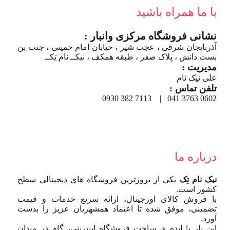
با ما همراه باشید
نشانی فروشگاه مرکزی وانبار :
آذربایجان شرقی ، عجب شیر ، خیابان امام خمینی ، جنب بن
بست دانش ، پلاک صفر ، طبقه همکف ، نیکــ نام تِکــ
مدیریت :
علی نیک نام
تلفن تماس :
0602 3763 041 | 7113 382 0930
درباره ما
نیک نام تِک
یکی از بروزترین فروشگاه های دیجیتالی سطح
کشور است.
با فروش کالای اورجینال، ارائه سریع خدمات و قیمت
تضمینی، موفق شده تا اعتماد همشهریان عزیز را بدست
آورد.
این بار با ایده ی ساخت فروشگاه اینترنتی، گام در میدان