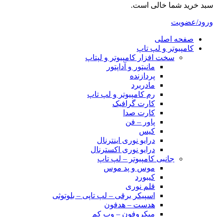
سبد خرید شما خالی است.
ورود/عضویت
صفحه اصلی
کامپیوتر و‌‌‌‌‌ لپ تاپ
سخت افزار کامپیوتر و لپتاپ
مانیتور و آداپتور
پردازنده
مادربرد
رم کامپیوتر و لپ تاپ
کارت گرافیک
کارت صدا
پاور – فن
کیس
درایو نوری اینترنال
درایو نوری اکسترنال
جانبی کامپیوتر – لپ تاپ
موس و پد موس
کیبورد
قلم نوری
اسپیکر برقی – لپ تاپی – بلوتوثی
هدست – هدفون
میکروفون – وب کم