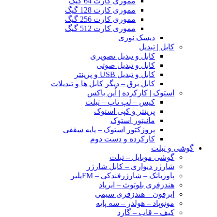
مموری کارت 64 گیگ
مموری کارت 128 گیگ
مموری کارت 256 گیگ
مموری کارت 512 گیگ
دیسک نوری
کابل | تبدیل
کابل و تبدیل تصویری
کابل و تبدیل صوتی
کابل و تبدیل USB و پرینتر
کابل برق – دیگر کابل ها و تبدیلات
استوک | کارکرده | اُپن باکس
کیس – لپ تاپ – تبلت
پرینتر و کپی استوک
مانیتور استوک
پروژکتور استوک – پایه سقفی
کارکرده و دست دوم
گوشی و تبلت
گوشی موبایل – تبلت
شارژر دیواری – کابل شارژر
پاوربانک – شارژرفندکی – FMپلیر
هندزفری بلوتوث – ایرپاد
ایرفون – هندزفری سیمی
مونوپاد – هولدر – سه پایه
کیف – قاب – گارد