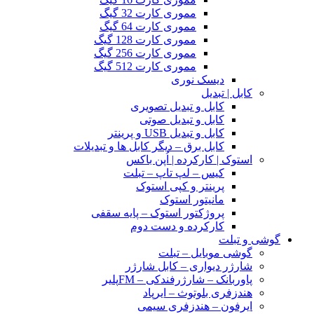
مموری کارت 32 گیگ
مموری کارت 64 گیگ
مموری کارت 128 گیگ
مموری کارت 256 گیگ
مموری کارت 512 گیگ
دیسک نوری
کابل | تبدیل
کابل و تبدیل تصویری
کابل و تبدیل صوتی
کابل و تبدیل USB و پرینتر
کابل برق – دیگر کابل ها و تبدیلات
استوک | کارکرده | اُپن باکس
کیس – لپ تاپ – تبلت
پرینتر و کپی استوک
مانیتور استوک
پروژکتور استوک – پایه سقفی
کارکرده و دست دوم
گوشی و تبلت
گوشی موبایل – تبلت
شارژر دیواری – کابل شارژر
پاوربانک – شارژرفندکی – FMپلیر
هندزفری بلوتوث – ایرپاد
ایرفون – هندزفری سیمی