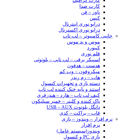
کارت گرافیک
کارت صدا
پاور – فن
کیس
درایو نوری اینترنال
درایو نوری اکسترنال
جانبی کامپیوتر – لپ تاپ
موس و پد موس
کیبورد
قلم نوری
اسپیکر برقی – لپ تاپی – بلوتوثی
هدست – هدفون
میکروفون – وب کم
هاب – رم ریدر
دسته بازی و تجهیزات کنسول
استند و پایه خنک کننده لپ تاپ
کیف لپ تاپ – هارد – هندزفری
پاک کننده و کلینر – خمیر سیلیکون
دانگل بلوتوث USB – AUX
قاب – براکت – کدی
نرم افزار – ویندوز – بازی
نرم افزار
ویندوز(سیستم عامل)
بازی PC و کنسول