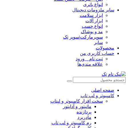
انواع باتری
سایر ملزومات دیجیتال
ابزار سلامت
ابزار آلات
انواع چسب
مد و پوشاک
سوپرمارکت|سوپر تِک
سایر
محصولات
حساب کاربری من
ثبت نام _ ورود
علاقه مندی‌ها
صفحه اصلی
کامپیوتر و‌‌‌‌‌ لپ تاپ
سخت افزار کامپیوتر و لپتاپ
مانیتور و آداپتور
پردازنده
مادربرد
رم کامپیوتر و لپ تاپ