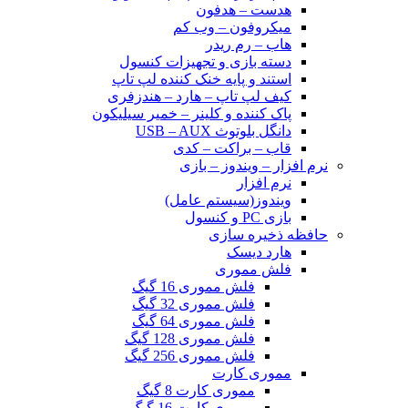
هدست – هدفون
میکروفون – وب کم
هاب – رم ریدر
دسته بازی و تجهیزات کنسول
استند و پایه خنک کننده لپ تاپ
کیف لپ تاپ – هارد – هندزفری
پاک کننده و کلینر – خمیر سیلیکون
دانگل بلوتوث USB – AUX
قاب – براکت – کدی
نرم افزار – ویندوز – بازی
نرم افزار
ویندوز(سیستم عامل)
بازی PC و کنسول
حافظه ذخیره سازی
هارد دیسک
فلش مموری
فلش مموری 16 گیگ
فلش مموری 32 گیگ
فلش مموری 64 گیگ
فلش مموری 128 گیگ
فلش مموری 256 گیگ
مموری کارت
مموری کارت 8 گیگ
مموری کارت 16 گیگ