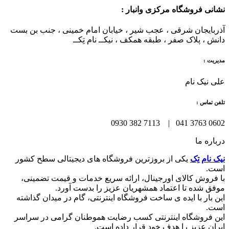
نشانی فروشگاه مرکزی وانبار :
آذربایجان شرقی ، عجب شیر ، خیابان امام خمینی ، جنب بن بست
دانش ، پلاک صفر ، طبقه همکف ، نیکــ نام تِکــ
مدیریت :
علی نیک نام
تلفن تماس :
0602 3763 041 | 7113 382 0930
درباره ما
نیک نام تِک
یکی از بروزترین فروشگاه های دیجیتالی سطح کشور
است.
با فروش کالای اورجینال، ارائه سریع خدمات و قیمت تضمینی،
موفق شده تا اعتماد همشهریان عزیز را بدست آورد.
این بار با ایده ی ساخت فروشگاه اینترنتی، گام در میدان گذاشته
است.
این فروشگاه اینترنتی کسب رضایت هموطنان گرامی در سراسر
ایران عزیز را هدف خود قرار داده است.