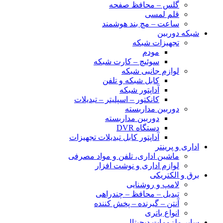
گلس – محافظ صفحه
قلم لمسی
ساعت – مچ بند هوشمند
شبکه دوربین
تجهیزات شبکه
مودم
سوئیچ – کارت شبکه
لوازم جانبی شبکه
کابل شبکه و تلفن
آداپتور شبکه
کانکتور – اسپلیتر – تبدیلات
دوربین مداربسته
دوربین مداربسته
دستگاه DVR
آداپتور کابل تبدیلات تجهیزات
اداری و پرینتر
ماشین اداری، تلفن و مواد مصرفی
لوازم اداری و نوشت افزار
برق و الکتریکی
لامپ و روشنایی
تبدیل – محافظ – چندراهی
آنتن – گیرنده – پخش کننده
انواع باتری
سایر ملزومات دیجیتال