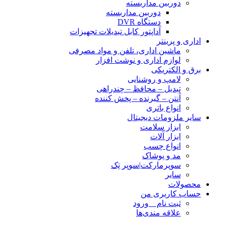
دوربین مداربسته
دوربین مداربسته
دستگاه DVR
آداپتور کابل تبدیلات تجهیزات
اداری و پرینتر
ماشین اداری، تلفن و مواد مصرفی
لوازم اداری و نوشت افزار
برق و الکتریکی
لامپ و روشنایی
تبدیل – محافظ – چندراهی
آنتن – گیرنده – پخش کننده
انواع باتری
سایر ملزومات دیجیتال
ابزار سلامت
ابزار آلات
انواع چسب
مد و پوشاک
سوپرمارکت|سوپر تِک
سایر
محصولات
حساب کاربری من
ثبت نام _ ورود
علاقه مندی‌ها