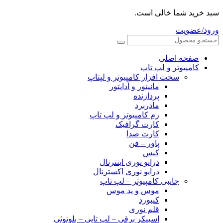
سبد خرید شما خالی است.
ورود/عضویت
صفحه اصلی
کامپیوتر و‌‌‌‌‌ لپ تاپ
سخت افزار کامپیوتر و لپتاپ
مانیتور و آداپتور
پردازنده
مادربرد
رم کامپیوتر و لپ تاپ
کارت گرافیک
کارت صدا
پاور – فن
کیس
درایو نوری اینترنال
درایو نوری اکسترنال
جانبی کامپیوتر – لپ تاپ
موس و پد موس
کیبورد
قلم نوری
اسپیکر برقی – لپ تاپی – بلوتوثی