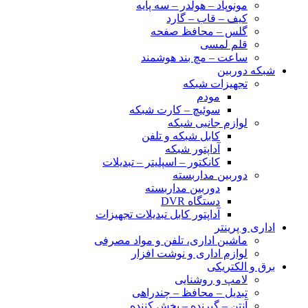
مونوپاد – هولدر – سه پایه
کیف – قاب – گارد
گلس – محافظ صفحه
قلم لمسی
ساعت – مچ بند هوشمند
شبکه دوربین
تجهیزات شبکه
مودم
سوئیچ – کارت شبکه
لوازم جانبی شبکه
کابل شبکه و تلفن
آداپتور شبکه
کانکتور – اسپلیتر – تبدیلات
دوربین مداربسته
دوربین مداربسته
دستگاه DVR
آداپتور کابل تبدیلات تجهیزات
اداری و پرینتر
ماشین اداری، تلفن و مواد مصرفی
لوازم اداری و نوشت افزار
برق و الکتریکی
لامپ و روشنایی
تبدیل – محافظ – چندراهی
آنتن – گیرنده – پخش کننده