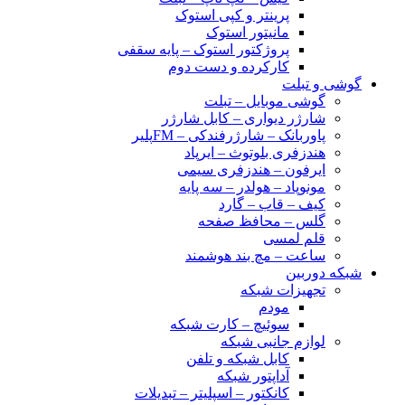
پرینتر و کپی استوک
مانیتور استوک
پروژکتور استوک – پایه سقفی
کارکرده و دست دوم
گوشی و تبلت
گوشی موبایل – تبلت
شارژر دیواری – کابل شارژر
پاوربانک – شارژرفندکی – FMپلیر
هندزفری بلوتوث – ایرپاد
ایرفون – هندزفری سیمی
مونوپاد – هولدر – سه پایه
کیف – قاب – گارد
گلس – محافظ صفحه
قلم لمسی
ساعت – مچ بند هوشمند
شبکه دوربین
تجهیزات شبکه
مودم
سوئیچ – کارت شبکه
لوازم جانبی شبکه
کابل شبکه و تلفن
آداپتور شبکه
کانکتور – اسپلیتر – تبدیلات