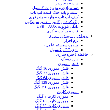
هاب – رم ریدر
دسته بازی و تجهیزات کنسول
استند و پایه خنک کننده لپ تاپ
کیف لپ تاپ – هارد – هندزفری
پاک کننده و کلینر – خمیر سیلیکون
دانگل بلوتوث USB – AUX
قاب – براکت – کدی
نرم افزار – ویندوز – بازی
نرم افزار
ویندوز(سیستم عامل)
بازی PC و کنسول
حافظه ذخیره سازی
هارد دیسک
فلش مموری
فلش مموری 16 گیگ
فلش مموری 32 گیگ
فلش مموری 64 گیگ
فلش مموری 128 گیگ
فلش مموری 256 گیگ
مموری کارت
مموری کارت 8 گیگ
مموری کارت 16 گیگ
مموری کارت 32 گیگ