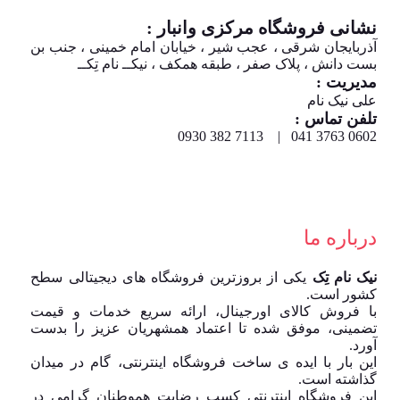
نشانی فروشگاه مرکزی وانبار :
آذربایجان شرقی ، عجب شیر ، خیابان امام خمینی ، جنب بن
بست دانش ، پلاک صفر ، طبقه همکف ، نیکــ نام تِکــ
مدیریت :
علی نیک نام
تلفن تماس :
0602 3763 041 | 7113 382 0930
درباره ما
نیک نام تِک
یکی از بروزترین فروشگاه های دیجیتالی سطح
کشور است.
با فروش کالای اورجینال، ارائه سریع خدمات و قیمت
تضمینی، موفق شده تا اعتماد همشهریان عزیز را بدست
آورد.
این بار با ایده ی ساخت فروشگاه اینترنتی، گام در میدان
گذاشته است.
این فروشگاه اینترنتی کسب رضایت هموطنان گرامی در