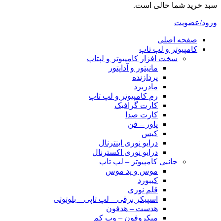
سبد خرید شما خالی است.
ورود/عضویت
صفحه اصلی
کامپیوتر و‌‌‌‌‌ لپ تاپ
سخت افزار کامپیوتر و لپتاپ
مانیتور و آداپتور
پردازنده
مادربرد
رم کامپیوتر و لپ تاپ
کارت گرافیک
کارت صدا
پاور – فن
کیس
درایو نوری اینترنال
درایو نوری اکسترنال
جانبی کامپیوتر – لپ تاپ
موس و پد موس
کیبورد
قلم نوری
اسپیکر برقی – لپ تاپی – بلوتوثی
هدست – هدفون
میکروفون – وب کم