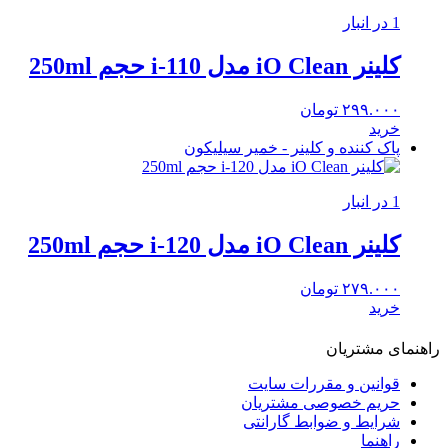
1 در انبار
کلینر iO Clean مدل i-110 حجم 250ml
۲۹۹.۰۰۰
تومان
خرید
پاک کننده و کلینر - خمیر سیلیکون
1 در انبار
کلینر iO Clean مدل i-120 حجم 250ml
۲۷۹.۰۰۰
تومان
خرید
راهنمای مشتریان
قوانین و مقررات سایت
حریم خصوصی مشتریان
شرایط و ضوابط گارانتی
راهنما