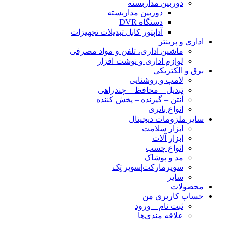
دوربین مداربسته
دوربین مداربسته
دستگاه DVR
آداپتور کابل تبدیلات تجهیزات
اداری و پرینتر
ماشین اداری، تلفن و مواد مصرفی
لوازم اداری و نوشت افزار
برق و الکتریکی
لامپ و روشنایی
تبدیل – محافظ – چندراهی
آنتن – گیرنده – پخش کننده
انواع باتری
سایر ملزومات دیجیتال
ابزار سلامت
ابزار آلات
انواع چسب
مد و پوشاک
سوپرمارکت|سوپر تِک
سایر
محصولات
حساب کاربری من
ثبت نام _ ورود
علاقه مندی‌ها