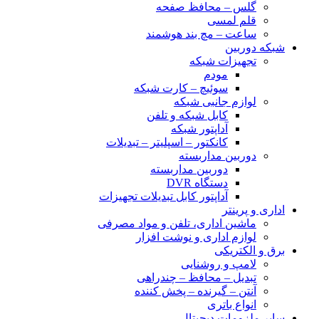
گلس – محافظ صفحه
قلم لمسی
ساعت – مچ بند هوشمند
شبکه دوربین
تجهیزات شبکه
مودم
سوئیچ – کارت شبکه
لوازم جانبی شبکه
کابل شبکه و تلفن
آداپتور شبکه
کانکتور – اسپلیتر – تبدیلات
دوربین مداربسته
دوربین مداربسته
دستگاه DVR
آداپتور کابل تبدیلات تجهیزات
اداری و پرینتر
ماشین اداری، تلفن و مواد مصرفی
لوازم اداری و نوشت افزار
برق و الکتریکی
لامپ و روشنایی
تبدیل – محافظ – چندراهی
آنتن – گیرنده – پخش کننده
انواع باتری
سایر ملزومات دیجیتال