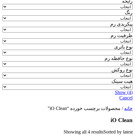
رایحه
رنگ
پیکربدی رم
ظرفیت رم
نوع باتری
نوع حافظه رم
نوع روکش
هیت سینک
Show
(
4
)
Cancel
خانه
/ محصولات برچسب خورده “iO Clean”
iO Clean
Showing all 4 results
Sorted by latest