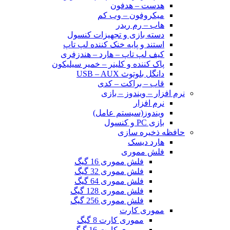
هدست – هدفون
میکروفون – وب کم
هاب – رم ریدر
دسته بازی و تجهیزات کنسول
استند و پایه خنک کننده لپ تاپ
کیف لپ تاپ – هارد – هندزفری
پاک کننده و کلینر – خمیر سیلیکون
دانگل بلوتوث USB – AUX
قاب – براکت – کدی
نرم افزار – ویندوز – بازی
نرم افزار
ویندوز(سیستم عامل)
بازی PC و کنسول
حافظه ذخیره سازی
هارد دیسک
فلش مموری
فلش مموری 16 گیگ
فلش مموری 32 گیگ
فلش مموری 64 گیگ
فلش مموری 128 گیگ
فلش مموری 256 گیگ
مموری کارت
مموری کارت 8 گیگ
مموری کارت 16 گیگ