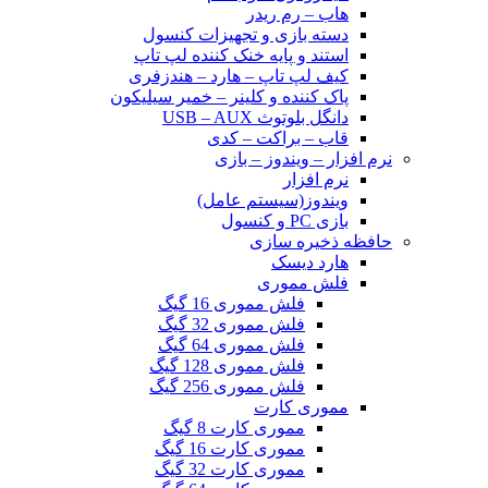
هاب – رم ریدر
دسته بازی و تجهیزات کنسول
استند و پایه خنک کننده لپ تاپ
کیف لپ تاپ – هارد – هندزفری
پاک کننده و کلینر – خمیر سیلیکون
دانگل بلوتوث USB – AUX
قاب – براکت – کدی
نرم افزار – ویندوز – بازی
نرم افزار
ویندوز(سیستم عامل)
بازی PC و کنسول
حافظه ذخیره سازی
هارد دیسک
فلش مموری
فلش مموری 16 گیگ
فلش مموری 32 گیگ
فلش مموری 64 گیگ
فلش مموری 128 گیگ
فلش مموری 256 گیگ
مموری کارت
مموری کارت 8 گیگ
مموری کارت 16 گیگ
مموری کارت 32 گیگ