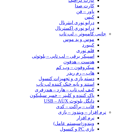
کارت گرافیک
کارت صدا
پاور – فن
کیس
درایو نوری اینترنال
درایو نوری اکسترنال
جانبی کامپیوتر – لپ تاپ
موس و پد موس
کیبورد
قلم نوری
اسپیکر برقی – لپ تاپی – بلوتوثی
هدست – هدفون
میکروفون – وب کم
هاب – رم ریدر
دسته بازی و تجهیزات کنسول
استند و پایه خنک کننده لپ تاپ
کیف لپ تاپ – هارد – هندزفری
پاک کننده و کلینر – خمیر سیلیکون
دانگل بلوتوث USB – AUX
قاب – براکت – کدی
نرم افزار – ویندوز – بازی
نرم افزار
ویندوز(سیستم عامل)
بازی PC و کنسول