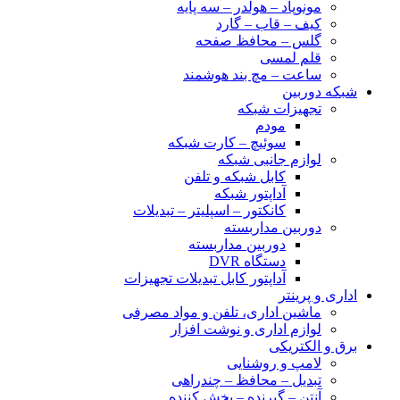
مونوپاد – هولدر – سه پایه
کیف – قاب – گارد
گلس – محافظ صفحه
قلم لمسی
ساعت – مچ بند هوشمند
شبکه دوربین
تجهیزات شبکه
مودم
سوئیچ – کارت شبکه
لوازم جانبی شبکه
کابل شبکه و تلفن
آداپتور شبکه
کانکتور – اسپلیتر – تبدیلات
دوربین مداربسته
دوربین مداربسته
دستگاه DVR
آداپتور کابل تبدیلات تجهیزات
اداری و پرینتر
ماشین اداری، تلفن و مواد مصرفی
لوازم اداری و نوشت افزار
برق و الکتریکی
لامپ و روشنایی
تبدیل – محافظ – چندراهی
آنتن – گیرنده – پخش کننده