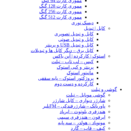
مموری کارت 64 گیگ
مموری کارت 128 گیگ
مموری کارت 256 گیگ
مموری کارت 512 گیگ
دیسک نوری
کابل | تبدیل
کابل و تبدیل تصویری
کابل و تبدیل صوتی
کابل و تبدیل USB و پرینتر
کابل برق – دیگر کابل ها و تبدیلات
استوک | کارکرده | اُپن باکس
کیس – لپ تاپ – تبلت
پرینتر و کپی استوک
مانیتور استوک
پروژکتور استوک – پایه سقفی
کارکرده و دست دوم
گوشی و تبلت
گوشی موبایل – تبلت
شارژر دیواری – کابل شارژر
پاوربانک – شارژرفندکی – FMپلیر
هندزفری بلوتوث – ایرپاد
ایرفون – هندزفری سیمی
مونوپاد – هولدر – سه پایه
کیف – قاب – گارد