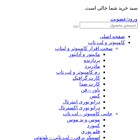
سبد خرید شما خالی است.
ورود/عضویت
صفحه اصلی
کامپیوتر و‌‌‌‌‌ لپ تاپ
سخت افزار کامپیوتر و لپتاپ
مانیتور و آداپتور
پردازنده
مادربرد
رم کامپیوتر و لپ تاپ
کارت گرافیک
کارت صدا
پاور – فن
کیس
درایو نوری اینترنال
درایو نوری اکسترنال
جانبی کامپیوتر – لپ تاپ
موس و پد موس
کیبورد
قلم نوری
اسپیکر برقی – لپ تاپی – بلوتوثی