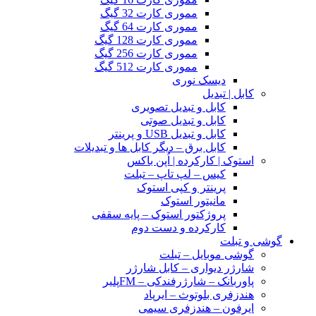
مموری کارت 32 گیگ
مموری کارت 64 گیگ
مموری کارت 128 گیگ
مموری کارت 256 گیگ
مموری کارت 512 گیگ
دیسک نوری
کابل | تبدیل
کابل و تبدیل تصویری
کابل و تبدیل صوتی
کابل و تبدیل USB و پرینتر
کابل برق – دیگر کابل ها و تبدیلات
استوک | کارکرده | اُپن باکس
کیس – لپ تاپ – تبلت
پرینتر و کپی استوک
مانیتور استوک
پروژکتور استوک – پایه سقفی
کارکرده و دست دوم
گوشی و تبلت
گوشی موبایل – تبلت
شارژر دیواری – کابل شارژر
پاوربانک – شارژرفندکی – FMپلیر
هندزفری بلوتوث – ایرپاد
ایرفون – هندزفری سیمی