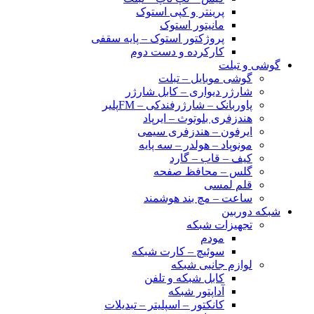
پرینتر و کپی استوک
مانیتور استوک
پروژکتور استوک – پایه سقفی
کارکرده و دست دوم
گوشی و تبلت
گوشی موبایل – تبلت
شارژر دیواری – کابل شارژر
پاوربانک – شارژرفندکی – FMپلیر
هندزفری بلوتوث – ایرپاد
ایرفون – هندزفری سیمی
مونوپاد – هولدر – سه پایه
کیف – قاب – گارد
گلس – محافظ صفحه
قلم لمسی
ساعت – مچ بند هوشمند
شبکه دوربین
تجهیزات شبکه
مودم
سوئیچ – کارت شبکه
لوازم جانبی شبکه
کابل شبکه و تلفن
آداپتور شبکه
کانکتور – اسپلیتر – تبدیلات