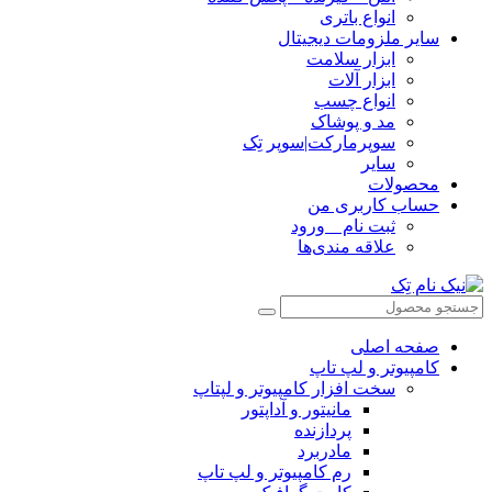
انواع باتری
سایر ملزومات دیجیتال
ابزار سلامت
ابزار آلات
انواع چسب
مد و پوشاک
سوپرمارکت|سوپر تِک
سایر
محصولات
حساب کاربری من
ثبت نام _ ورود
علاقه مندی‌ها
صفحه اصلی
کامپیوتر و‌‌‌‌‌ لپ تاپ
سخت افزار کامپیوتر و لپتاپ
مانیتور و آداپتور
پردازنده
مادربرد
رم کامپیوتر و لپ تاپ