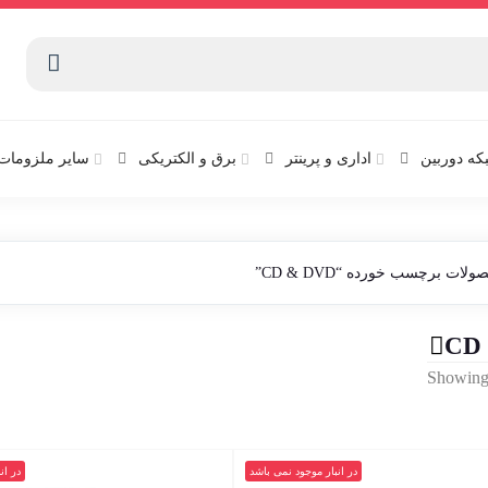
که دوربین
اداری و پرینتر
برق و الکتریکی
سایر ملزومات 
لات برچسب خورده “CD & DVD”
CD
Sorted
Showing 
by
latest
در انبار موجود نمی باشد
در ان