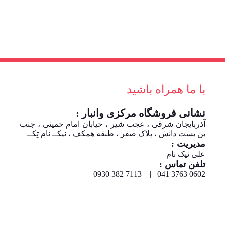
با ما همراه باشید
نشانی فروشگاه مرکزی وانبار :
آذربایجان شرقی ، عجب شیر ، خیابان امام خمینی ، جنب
بن بست دانش ، پلاک صفر ، طبقه همکف ، نیکــ نام تِکــ
مدیریت :
علی نیک نام
تلفن تماس :
0602 3763 041 | 7113 382 0930