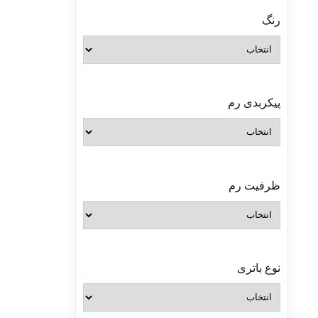
رنگ
پیکربدی رم
ظرفیت رم
نوع باتری