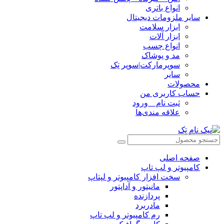
انواع باتری
سایر ملزومات دیجیتال
ابزار سلامت
ابزار آلات
انواع چسب
مد و پوشاک
سوپرمارکت|سوپر تِک
سایر
محصولات
حساب کاربری من
ثبت نام _ ورود
علاقه مندی‌ها
صفحه اصلی
کامپیوتر و‌‌‌‌‌ لپ تاپ
سخت افزار کامپیوتر و لپتاپ
مانیتور و آداپتور
پردازنده
مادربرد
رم کامپیوتر و لپ تاپ