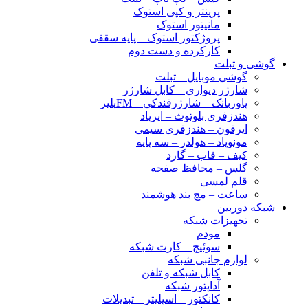
پرینتر و کپی استوک
مانیتور استوک
پروژکتور استوک – پایه سقفی
کارکرده و دست دوم
گوشی و تبلت
گوشی موبایل – تبلت
شارژر دیواری – کابل شارژر
پاوربانک – شارژرفندکی – FMپلیر
هندزفری بلوتوث – ایرپاد
ایرفون – هندزفری سیمی
مونوپاد – هولدر – سه پایه
کیف – قاب – گارد
گلس – محافظ صفحه
قلم لمسی
ساعت – مچ بند هوشمند
شبکه دوربین
تجهیزات شبکه
مودم
سوئیچ – کارت شبکه
لوازم جانبی شبکه
کابل شبکه و تلفن
آداپتور شبکه
کانکتور – اسپلیتر – تبدیلات