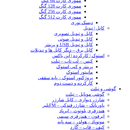
مموری کارت 64 گیگ
مموری کارت 128 گیگ
مموری کارت 256 گیگ
مموری کارت 512 گیگ
دیسک نوری
کابل | تبدیل
کابل و تبدیل تصویری
کابل و تبدیل صوتی
کابل و تبدیل USB و پرینتر
کابل برق – دیگر کابل ها و تبدیلات
استوک | کارکرده | اُپن باکس
کیس – لپ تاپ – تبلت
پرینتر و کپی استوک
مانیتور استوک
پروژکتور استوک – پایه سقفی
کارکرده و دست دوم
گوشی و تبلت
گوشی موبایل – تبلت
شارژر دیواری – کابل شارژر
پاوربانک – شارژرفندکی – FMپلیر
هندزفری بلوتوث – ایرپاد
ایرفون – هندزفری سیمی
مونوپاد – هولدر – سه پایه
کیف – قاب – گارد