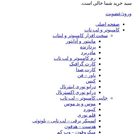
سبد خرید شما خالی است.
ورود/عضویت
صفحه اصلی
کامپیوتر و‌‌‌‌‌ لپ تاپ
سخت افزار کامپیوتر و لپتاپ
مانیتور و آداپتور
پردازنده
مادربرد
رم کامپیوتر و لپ تاپ
کارت گرافیک
کارت صدا
پاور – فن
کیس
درایو نوری اینترنال
درایو نوری اکسترنال
جانبی کامپیوتر – لپ تاپ
موس و پد موس
کیبورد
قلم نوری
اسپیکر برقی – لپ تاپی – بلوتوثی
هدست – هدفون
میکروفون – وب کم