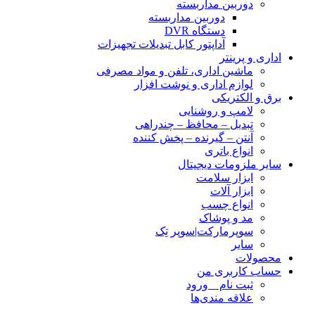
دوربین مداربسته
دوربین مداربسته
دستگاه DVR
آداپتور کابل تبدیلات تجهیزات
اداری و پرینتر
ماشین اداری، تلفن و مواد مصرفی
لوازم اداری و نوشت افزار
برق و الکتریکی
لامپ و روشنایی
تبدیل – محافظ – چندراهی
آنتن – گیرنده – پخش کننده
انواع باتری
سایر ملزومات دیجیتال
ابزار سلامت
ابزار آلات
انواع چسب
مد و پوشاک
سوپرمارکت|سوپر تِک
سایر
محصولات
حساب کاربری من
ثبت نام _ ورود
علاقه مندی‌ها