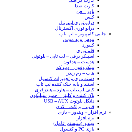
کارت گرافیک
کارت صدا
پاور – فن
کیس
درایو نوری اینترنال
درایو نوری اکسترنال
جانبی کامپیوتر – لپ تاپ
موس و پد موس
کیبورد
قلم نوری
اسپیکر برقی – لپ تاپی – بلوتوثی
هدست – هدفون
میکروفون – وب کم
هاب – رم ریدر
دسته بازی و تجهیزات کنسول
استند و پایه خنک کننده لپ تاپ
کیف لپ تاپ – هارد – هندزفری
پاک کننده و کلینر – خمیر سیلیکون
دانگل بلوتوث USB – AUX
قاب – براکت – کدی
نرم افزار – ویندوز – بازی
نرم افزار
ویندوز(سیستم عامل)
بازی PC و کنسول