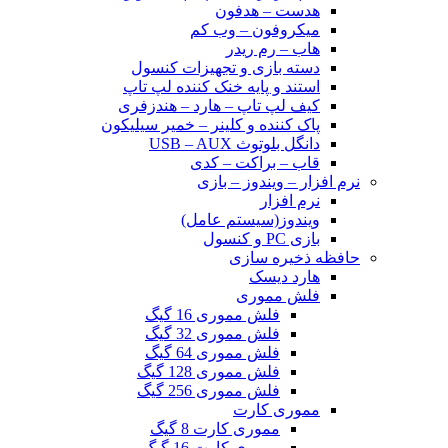
هدست – هدفون
میکروفون – وب کم
هاب – رم ریدر
دسته بازی و تجهیزات کنسول
استند و پایه خنک کننده لپ تاپ
کیف لپ تاپ – هارد – هندزفری
پاک کننده و کلینر – خمیر سیلیکون
دانگل بلوتوث USB – AUX
قاب – براکت – کدی
نرم افزار – ویندوز – بازی
نرم افزار
ویندوز(سیستم عامل)
بازی PC و کنسول
حافظه ذخیره سازی
هارد دیسک
فلش مموری
فلش مموری 16 گیگ
فلش مموری 32 گیگ
فلش مموری 64 گیگ
فلش مموری 128 گیگ
فلش مموری 256 گیگ
مموری کارت
مموری کارت 8 گیگ
مموری کارت 16 گیگ