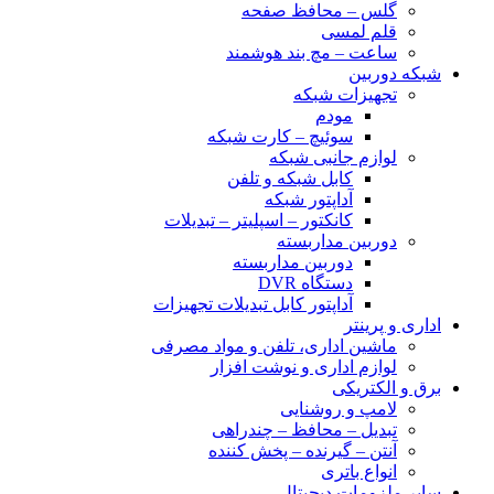
گلس – محافظ صفحه
قلم لمسی
ساعت – مچ بند هوشمند
شبکه دوربین
تجهیزات شبکه
مودم
سوئیچ – کارت شبکه
لوازم جانبی شبکه
کابل شبکه و تلفن
آداپتور شبکه
کانکتور – اسپلیتر – تبدیلات
دوربین مداربسته
دوربین مداربسته
دستگاه DVR
آداپتور کابل تبدیلات تجهیزات
اداری و پرینتر
ماشین اداری، تلفن و مواد مصرفی
لوازم اداری و نوشت افزار
برق و الکتریکی
لامپ و روشنایی
تبدیل – محافظ – چندراهی
آنتن – گیرنده – پخش کننده
انواع باتری
سایر ملزومات دیجیتال