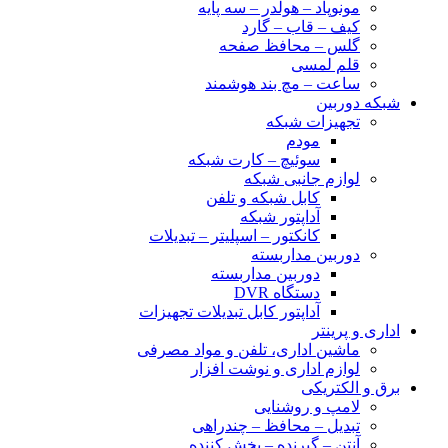
مونوپاد – هولدر – سه پایه
کیف – قاب – گارد
گلس – محافظ صفحه
قلم لمسی
ساعت – مچ بند هوشمند
شبکه دوربین
تجهیزات شبکه
مودم
سوئیچ – کارت شبکه
لوازم جانبی شبکه
کابل شبکه و تلفن
آداپتور شبکه
کانکتور – اسپلیتر – تبدیلات
دوربین مداربسته
دوربین مداربسته
دستگاه DVR
آداپتور کابل تبدیلات تجهیزات
اداری و پرینتر
ماشین اداری، تلفن و مواد مصرفی
لوازم اداری و نوشت افزار
برق و الکتریکی
لامپ و روشنایی
تبدیل – محافظ – چندراهی
آنتن – گیرنده – پخش کننده