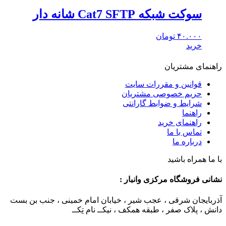
سوکت شبکه Cat7 SFTP شانه دار
۴۰.۰۰۰
تومان
خرید
راهنمای مشتریان
قوانین و مقررات سایت
حریم خصوصی مشتریان
شرایط و ضوابط گارانتی
راهنما
راهنمای خرید
تماس با ما
درباره ما
با ما همراه باشید
نشانی فروشگاه مرکزی وانبار :
آذربایجان شرقی ، عجب شیر ، خیابان امام خمینی ، جنب بن بست
دانش ، پلاک صفر ، طبقه همکف ، نیکــ نام تِکــ