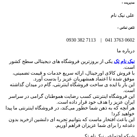
مدیریت :
علی نیک نام
تلفن تماس :
0602 3763 041 | 7113 382 0930
درباره ما
نیک نام تِک
یکی از بروزترین فروشگاه های دیجیتالی سطح کشور
است.
با فروش کالای اورجینال، ارائه سریع خدمات و قیمت تضمینی،
موفق شده تا اعتماد همشهریان عزیز را بدست آورد.
این بار با ایده ی ساخت فروشگاه اینترنتی، گام در میدان گذاشته
است.
این فروشگاه اینترنتی کسب رضایت هموطنان گرامی در سراسر
ایران عزیز را هدف خود قرار داده است.
هر آنچه که به ذهن شما خطور می‌کند، در فروشگاه اینترنتی ما پیدا
خواهید کرد!
این باعث افتخار ماست که بتوانیم تجربه ای دلنشین ازخرید بدون
دغدغه را برای شما عزیزان فراهم آوریم.
شبکه‌ اجتماعی نیکـ نام تِکــ