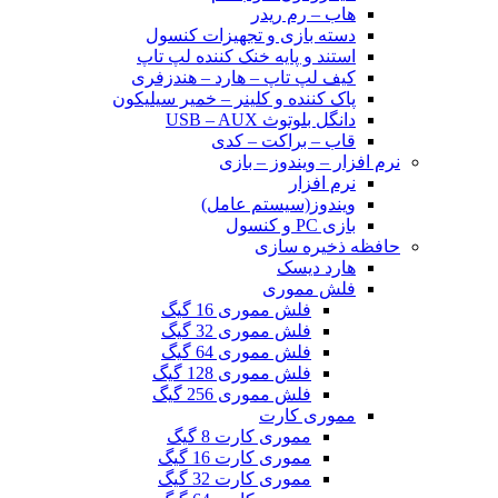
هاب – رم ریدر
دسته بازی و تجهیزات کنسول
استند و پایه خنک کننده لپ تاپ
کیف لپ تاپ – هارد – هندزفری
پاک کننده و کلینر – خمیر سیلیکون
دانگل بلوتوث USB – AUX
قاب – براکت – کدی
نرم افزار – ویندوز – بازی
نرم افزار
ویندوز(سیستم عامل)
بازی PC و کنسول
حافظه ذخیره سازی
هارد دیسک
فلش مموری
فلش مموری 16 گیگ
فلش مموری 32 گیگ
فلش مموری 64 گیگ
فلش مموری 128 گیگ
فلش مموری 256 گیگ
مموری کارت
مموری کارت 8 گیگ
مموری کارت 16 گیگ
مموری کارت 32 گیگ