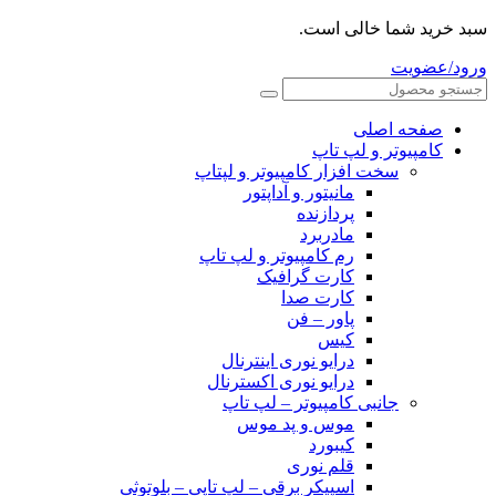
سبد خرید شما خالی است.
ورود/عضویت
صفحه اصلی
کامپیوتر و‌‌‌‌‌ لپ تاپ
سخت افزار کامپیوتر و لپتاپ
مانیتور و آداپتور
پردازنده
مادربرد
رم کامپیوتر و لپ تاپ
کارت گرافیک
کارت صدا
پاور – فن
کیس
درایو نوری اینترنال
درایو نوری اکسترنال
جانبی کامپیوتر – لپ تاپ
موس و پد موس
کیبورد
قلم نوری
اسپیکر برقی – لپ تاپی – بلوتوثی