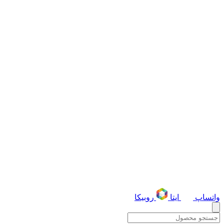
واتساپ
ایتا
روبیکا