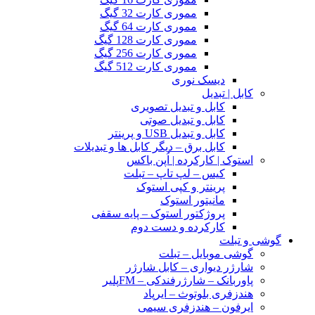
مموری کارت 32 گیگ
مموری کارت 64 گیگ
مموری کارت 128 گیگ
مموری کارت 256 گیگ
مموری کارت 512 گیگ
دیسک نوری
کابل | تبدیل
کابل و تبدیل تصویری
کابل و تبدیل صوتی
کابل و تبدیل USB و پرینتر
کابل برق – دیگر کابل ها و تبدیلات
استوک | کارکرده | اُپن باکس
کیس – لپ تاپ – تبلت
پرینتر و کپی استوک
مانیتور استوک
پروژکتور استوک – پایه سقفی
کارکرده و دست دوم
گوشی و تبلت
گوشی موبایل – تبلت
شارژر دیواری – کابل شارژر
پاوربانک – شارژرفندکی – FMپلیر
هندزفری بلوتوث – ایرپاد
ایرفون – هندزفری سیمی