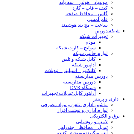
مونوپاد – هولدر – سه پایه
کیف – قاب – گارد
گلس – محافظ صفحه
قلم لمسی
ساعت – مچ بند هوشمند
شبکه دوربین
تجهیزات شبکه
مودم
سوئیچ – کارت شبکه
لوازم جانبی شبکه
کابل شبکه و تلفن
آداپتور شبکه
کانکتور – اسپلیتر – تبدیلات
دوربین مداربسته
دوربین مداربسته
دستگاه DVR
آداپتور کابل تبدیلات تجهیزات
اداری و پرینتر
ماشین اداری، تلفن و مواد مصرفی
لوازم اداری و نوشت افزار
برق و الکتریکی
لامپ و روشنایی
تبدیل – محافظ – چندراهی
آنتن – گیرنده – پخش کننده