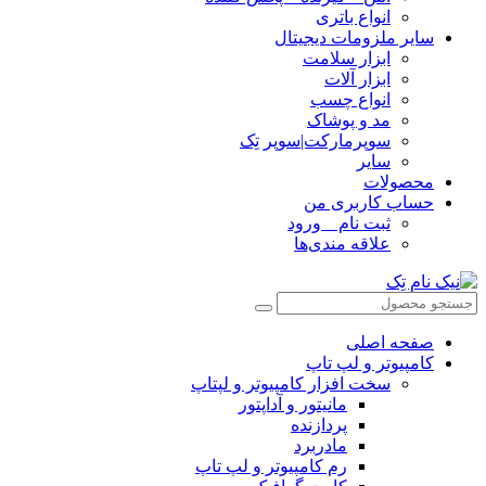
انواع باتری
سایر ملزومات دیجیتال
ابزار سلامت
ابزار آلات
انواع چسب
مد و پوشاک
سوپرمارکت|سوپر تِک
سایر
محصولات
حساب کاربری من
ثبت نام _ ورود
علاقه مندی‌ها
صفحه اصلی
کامپیوتر و‌‌‌‌‌ لپ تاپ
سخت افزار کامپیوتر و لپتاپ
مانیتور و آداپتور
پردازنده
مادربرد
رم کامپیوتر و لپ تاپ