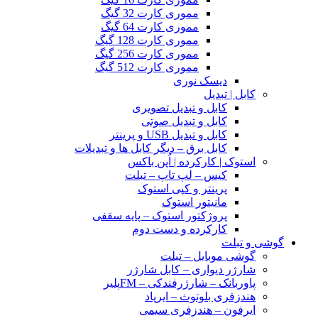
مموری کارت 32 گیگ
مموری کارت 64 گیگ
مموری کارت 128 گیگ
مموری کارت 256 گیگ
مموری کارت 512 گیگ
دیسک نوری
کابل | تبدیل
کابل و تبدیل تصویری
کابل و تبدیل صوتی
کابل و تبدیل USB و پرینتر
کابل برق – دیگر کابل ها و تبدیلات
استوک | کارکرده | اُپن باکس
کیس – لپ تاپ – تبلت
پرینتر و کپی استوک
مانیتور استوک
پروژکتور استوک – پایه سقفی
کارکرده و دست دوم
گوشی و تبلت
گوشی موبایل – تبلت
شارژر دیواری – کابل شارژر
پاوربانک – شارژرفندکی – FMپلیر
هندزفری بلوتوث – ایرپاد
ایرفون – هندزفری سیمی