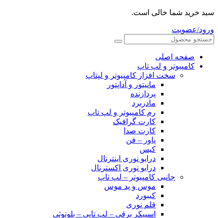
سبد خرید شما خالی است.
ورود/عضویت
صفحه اصلی
کامپیوتر و‌‌‌‌‌ لپ تاپ
سخت افزار کامپیوتر و لپتاپ
مانیتور و آداپتور
پردازنده
مادربرد
رم کامپیوتر و لپ تاپ
کارت گرافیک
کارت صدا
پاور – فن
کیس
درایو نوری اینترنال
درایو نوری اکسترنال
جانبی کامپیوتر – لپ تاپ
موس و پد موس
کیبورد
قلم نوری
اسپیکر برقی – لپ تاپی – بلوتوثی