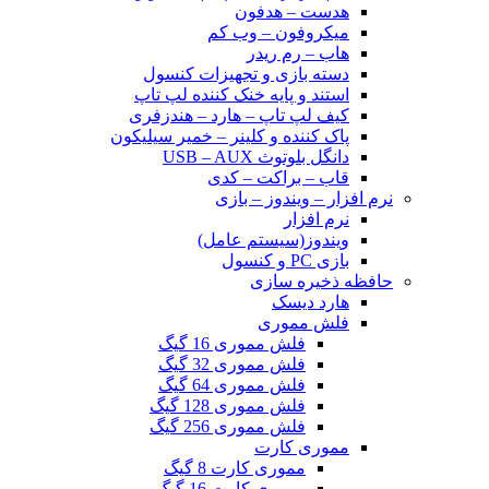
هدست – هدفون
میکروفون – وب کم
هاب – رم ریدر
دسته بازی و تجهیزات کنسول
استند و پایه خنک کننده لپ تاپ
کیف لپ تاپ – هارد – هندزفری
پاک کننده و کلینر – خمیر سیلیکون
دانگل بلوتوث USB – AUX
قاب – براکت – کدی
نرم افزار – ویندوز – بازی
نرم افزار
ویندوز(سیستم عامل)
بازی PC و کنسول
حافظه ذخیره سازی
هارد دیسک
فلش مموری
فلش مموری 16 گیگ
فلش مموری 32 گیگ
فلش مموری 64 گیگ
فلش مموری 128 گیگ
فلش مموری 256 گیگ
مموری کارت
مموری کارت 8 گیگ
مموری کارت 16 گیگ