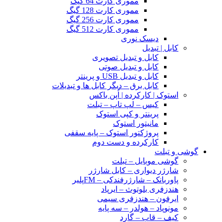
مموری کارت 64 گیگ
مموری کارت 128 گیگ
مموری کارت 256 گیگ
مموری کارت 512 گیگ
دیسک نوری
کابل | تبدیل
کابل و تبدیل تصویری
کابل و تبدیل صوتی
کابل و تبدیل USB و پرینتر
کابل برق – دیگر کابل ها و تبدیلات
استوک | کارکرده | اُپن باکس
کیس – لپ تاپ – تبلت
پرینتر و کپی استوک
مانیتور استوک
پروژکتور استوک – پایه سقفی
کارکرده و دست دوم
گوشی و تبلت
گوشی موبایل – تبلت
شارژر دیواری – کابل شارژر
پاوربانک – شارژرفندکی – FMپلیر
هندزفری بلوتوث – ایرپاد
ایرفون – هندزفری سیمی
مونوپاد – هولدر – سه پایه
کیف – قاب – گارد