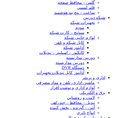
گلس – محافظ صفحه
قلم لمسی
ساعت – مچ بند هوشمند
شبکه دوربین
تجهیزات شبکه
مودم
سوئیچ – کارت شبکه
لوازم جانبی شبکه
کابل شبکه و تلفن
آداپتور شبکه
کانکتور – اسپلیتر – تبدیلات
دوربین مداربسته
دوربین مداربسته
دستگاه DVR
آداپتور کابل تبدیلات تجهیزات
اداری و پرینتر
ماشین اداری، تلفن و مواد مصرفی
لوازم اداری و نوشت افزار
برق و الکتریکی
لامپ و روشنایی
تبدیل – محافظ – چندراهی
آنتن – گیرنده – پخش کننده
انواع باتری
سایر ملزومات دیجیتال