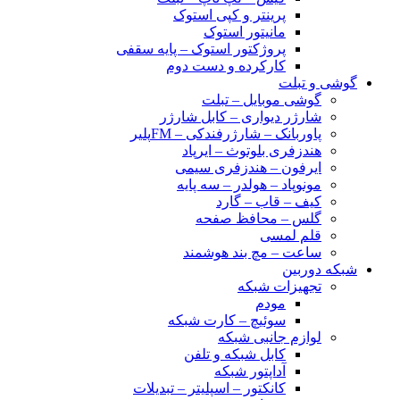
پرینتر و کپی استوک
مانیتور استوک
پروژکتور استوک – پایه سقفی
کارکرده و دست دوم
گوشی و تبلت
گوشی موبایل – تبلت
شارژر دیواری – کابل شارژر
پاوربانک – شارژرفندکی – FMپلیر
هندزفری بلوتوث – ایرپاد
ایرفون – هندزفری سیمی
مونوپاد – هولدر – سه پایه
کیف – قاب – گارد
گلس – محافظ صفحه
قلم لمسی
ساعت – مچ بند هوشمند
شبکه دوربین
تجهیزات شبکه
مودم
سوئیچ – کارت شبکه
لوازم جانبی شبکه
کابل شبکه و تلفن
آداپتور شبکه
کانکتور – اسپلیتر – تبدیلات