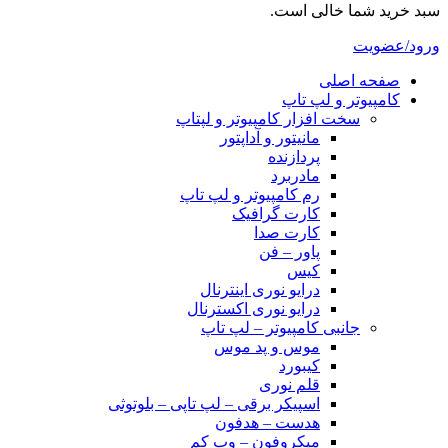
سبد خرید شما خالی است.
ورود/عضویت
صفحه اصلی
کامپیوتر و‌‌‌‌‌ لپ تاپ
سخت افزار کامپیوتر و لپتاپ
مانیتور و آداپتور
پردازنده
مادربرد
رم کامپیوتر و لپ تاپ
کارت گرافیک
کارت صدا
پاور – فن
کیس
درایو نوری اینترنال
درایو نوری اکسترنال
جانبی کامپیوتر – لپ تاپ
موس و پد موس
کیبورد
قلم نوری
اسپیکر برقی – لپ تاپی – بلوتوثی
هدست – هدفون
میکروفون – وب کم