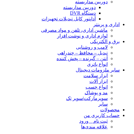
دوربین مداربسته
دوربین مداربسته
دستگاه DVR
آداپتور کابل تبدیلات تجهیزات
اداری و پرینتر
ماشین اداری، تلفن و مواد مصرفی
لوازم اداری و نوشت افزار
برق و الکتریکی
لامپ و روشنایی
تبدیل – محافظ – چندراهی
آنتن – گیرنده – پخش کننده
انواع باتری
سایر ملزومات دیجیتال
ابزار سلامت
ابزار آلات
انواع چسب
مد و پوشاک
سوپرمارکت|سوپر تِک
سایر
محصولات
حساب کاربری من
ثبت نام _ ورود
علاقه مندی‌ها