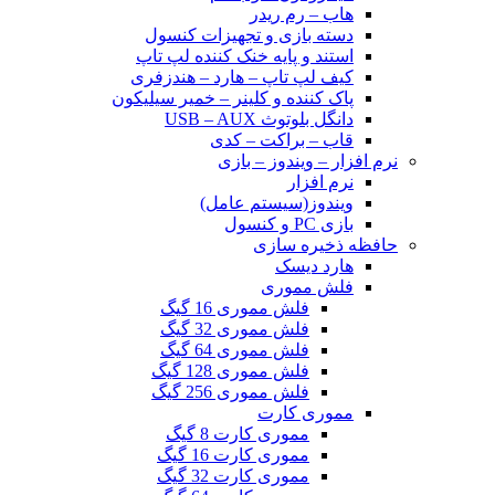
هاب – رم ریدر
دسته بازی و تجهیزات کنسول
استند و پایه خنک کننده لپ تاپ
کیف لپ تاپ – هارد – هندزفری
پاک کننده و کلینر – خمیر سیلیکون
دانگل بلوتوث USB – AUX
قاب – براکت – کدی
نرم افزار – ویندوز – بازی
نرم افزار
ویندوز(سیستم عامل)
بازی PC و کنسول
حافظه ذخیره سازی
هارد دیسک
فلش مموری
فلش مموری 16 گیگ
فلش مموری 32 گیگ
فلش مموری 64 گیگ
فلش مموری 128 گیگ
فلش مموری 256 گیگ
مموری کارت
مموری کارت 8 گیگ
مموری کارت 16 گیگ
مموری کارت 32 گیگ