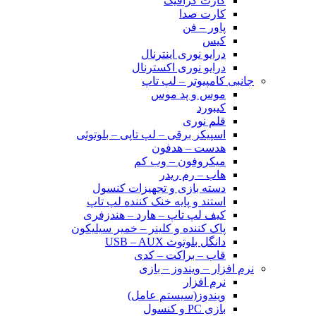
کارت گرافیک
کارت صدا
پاور – فن
کیس
درایو نوری اینترنال
درایو نوری اکسترنال
جانبی کامپیوتر – لپ تاپ
موس و پد موس
کیبورد
قلم نوری
اسپیکر برقی – لپ تاپی – بلوتوثی
هدست – هدفون
میکروفون – وب کم
هاب – رم ریدر
دسته بازی و تجهیزات کنسول
استند و پایه خنک کننده لپ تاپ
کیف لپ تاپ – هارد – هندزفری
پاک کننده و کلینر – خمیر سیلیکون
دانگل بلوتوث USB – AUX
قاب – براکت – کدی
نرم افزار – ویندوز – بازی
نرم افزار
ویندوز(سیستم عامل)
بازی PC و کنسول