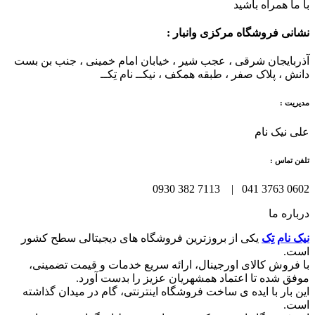
با ما همراه باشید
نشانی فروشگاه مرکزی وانبار :
آذربایجان شرقی ، عجب شیر ، خیابان امام خمینی ، جنب بن بست
دانش ، پلاک صفر ، طبقه همکف ، نیکــ نام تِکــ
مدیریت :
علی نیک نام
تلفن تماس :
0602 3763 041 | 7113 382 0930
درباره ما
نیک نام تِک
یکی از بروزترین فروشگاه های دیجیتالی سطح کشور
است.
با فروش کالای اورجینال، ارائه سریع خدمات و قیمت تضمینی،
موفق شده تا اعتماد همشهریان عزیز را بدست آورد.
این بار با ایده ی ساخت فروشگاه اینترنتی، گام در میدان گذاشته
است.