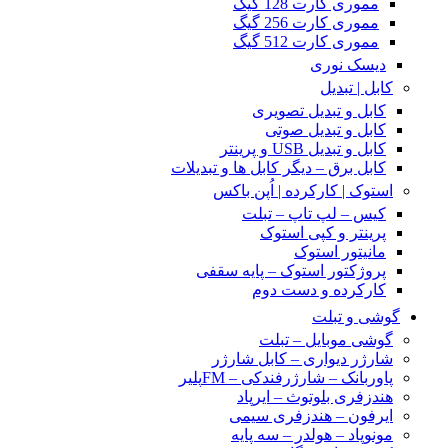
مموری کارت 128 گیگ
مموری کارت 256 گیگ
مموری کارت 512 گیگ
دیسک نوری
کابل | تبدیل
کابل و تبدیل تصویری
کابل و تبدیل صوتی
کابل و تبدیل USB و پرینتر
کابل برق – دیگر کابل ها و تبدیلات
استوک | کارکرده | اُپن باکس
کیس – لپ تاپ – تبلت
پرینتر و کپی استوک
مانیتور استوک
پروژکتور استوک – پایه سقفی
کارکرده و دست دوم
گوشی و تبلت
گوشی موبایل – تبلت
شارژر دیواری – کابل شارژر
پاوربانک – شارژرفندکی – FMپلیر
هندزفری بلوتوث – ایرپاد
ایرفون – هندزفری سیمی
مونوپاد – هولدر – سه پایه