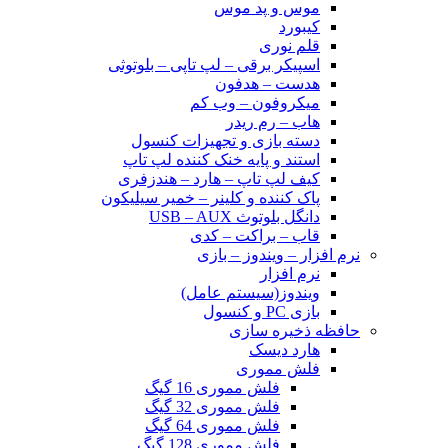
موس و پد موس
کیبورد
قلم نوری
اسپیکر برقی – لپ تاپی – بلوتوثی
هدست – هدفون
میکروفون – وب کم
هاب – رم ریدر
دسته بازی و تجهیزات کنسول
استند و پایه خنک کننده لپ تاپ
کیف لپ تاپ – هارد – هندزفری
پاک کننده و کلینر – خمیر سیلیکون
دانگل بلوتوث USB – AUX
قاب – براکت – کدی
نرم افزار – ویندوز – بازی
نرم افزار
ویندوز(سیستم عامل)
بازی PC و کنسول
حافظه ذخیره سازی
هارد دیسک
فلش مموری
فلش مموری 16 گیگ
فلش مموری 32 گیگ
فلش مموری 64 گیگ
فلش مموری 128 گیگ