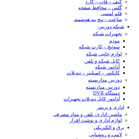
کیف – قاب – گارد
گلس – محافظ صفحه
قلم لمسی
ساعت – مچ بند هوشمند
شبکه دوربین
تجهیزات شبکه
مودم
سوئیچ – کارت شبکه
لوازم جانبی شبکه
کابل شبکه و تلفن
آداپتور شبکه
کانکتور – اسپلیتر – تبدیلات
دوربین مداربسته
دوربین مداربسته
دستگاه DVR
آداپتور کابل تبدیلات تجهیزات
اداری و پرینتر
ماشین اداری، تلفن و مواد مصرفی
لوازم اداری و نوشت افزار
برق و الکتریکی
لامپ و روشنایی