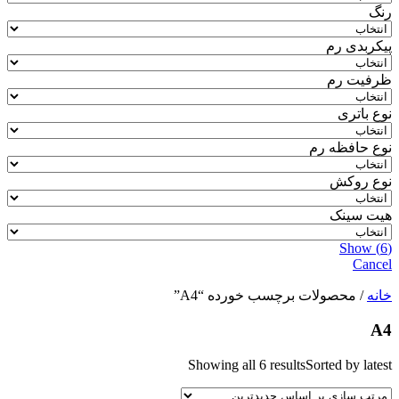
رنگ
پیکربدی رم
ظرفیت رم
نوع باتری
نوع حافظه رم
نوع روکش
هیت سینک
Show
(
6
)
Cancel
خانه
/ محصولات برچسب خورده “A4”
A4
Showing all 6 results
Sorted by latest