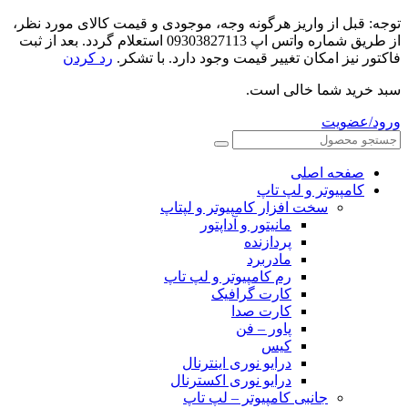
توجه: قبل از واریز هرگونه وجه، موجودی و قیمت کالای مورد نظر،
از طریق شماره واتس اپ 09303827113 استعلام گردد. بعد از ثبت
فاکتور نیز امکان تغییر قیمت وجود دارد. با تشکر.
رد کردن
سبد خرید شما خالی است.
ورود/عضویت
صفحه اصلی
کامپیوتر و‌‌‌‌‌ لپ تاپ
سخت افزار کامپیوتر و لپتاپ
مانیتور و آداپتور
پردازنده
مادربرد
رم کامپیوتر و لپ تاپ
کارت گرافیک
کارت صدا
پاور – فن
کیس
درایو نوری اینترنال
درایو نوری اکسترنال
جانبی کامپیوتر – لپ تاپ