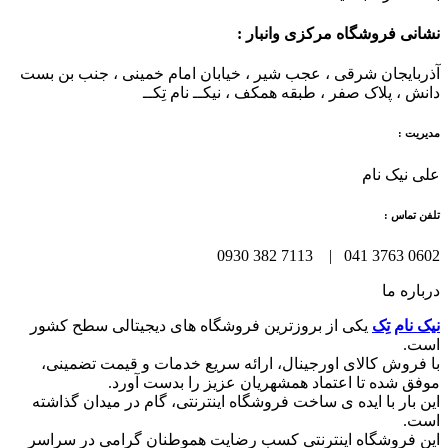
نشانی فروشگاه مرکزی وانبار :
آذربایجان شرقی ، عجب شیر ، خیابان امام خمینی ، جنب بن بست
دانش ، پلاک صفر ، طبقه همکف ، نیکــ نام تِکــ
مدیریت :
علی نیک نام
تلفن تماس :
0602 3763 041 | 7113 382 0930
درباره ما
نیک نام تِک
یکی از بروزترین فروشگاه های دیجیتالی سطح کشور
است.
با فروش کالای اورجینال، ارائه سریع خدمات و قیمت تضمینی،
موفق شده تا اعتماد همشهریان عزیز را بدست آورد.
این بار با ایده ی ساخت فروشگاه اینترنتی، گام در میدان گذاشته
است.
این فروشگاه اینترنتی کسب رضایت هموطنان گرامی در سراسر