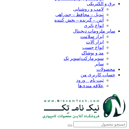
برق و الکتریکی
لامپ و روشنایی
تبدیل – محافظ – چندراهی
آنتن – گیرنده – پخش کننده
انواع باتری
سایر ملزومات دیجیتال
ابزار سلامت
ابزار آلات
انواع چسب
مد و پوشاک
سوپرمارکت|سوپر تِک
سایر
محصولات
حساب کاربری من
ثبت نام _ ورود
علاقه مندی‌ها