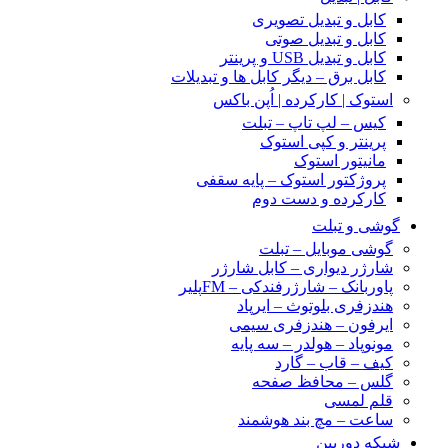
کابل و تبدیل تصویری
کابل و تبدیل صوتی
کابل و تبدیل USB و پرینتر
کابل برق – دیگر کابل ها و تبدیلات
استوک | کارکرده | اُپن باکس
کیس – لپ تاپ – تبلت
پرینتر و کپی استوک
مانیتور استوک
پروژکتور استوک – پایه سقفی
کارکرده و دست دوم
گوشی و تبلت
گوشی موبایل – تبلت
شارژر دیواری – کابل شارژر
پاوربانک – شارژرفندکی – FMپلیر
هندزفری بلوتوث – ایرپاد
ایرفون – هندزفری سیمی
مونوپاد – هولدر – سه پایه
کیف – قاب – گارد
گلس – محافظ صفحه
قلم لمسی
ساعت – مچ بند هوشمند
شبکه دوربین