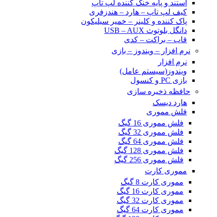
استند و پایه خنک کننده لپ تاپ
کیف لپ تاپ – هارد – هندزفری
پاک کننده و کلینر – خمیر سیلیکون
دانگل بلوتوث USB – AUX
قاب – براکت – کدی
نرم افزار – ویندوز – بازی
نرم افزار
ویندوز(سیستم عامل)
بازی PC و کنسول
حافظه ذخیره سازی
هارد دیسک
فلش مموری
فلش مموری 16 گیگ
فلش مموری 32 گیگ
فلش مموری 64 گیگ
فلش مموری 128 گیگ
فلش مموری 256 گیگ
مموری کارت
مموری کارت 8 گیگ
مموری کارت 16 گیگ
مموری کارت 32 گیگ
مموری کارت 64 گیگ