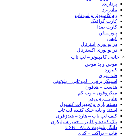
پردازنده
مادربرد
رم کامپیوتر و لپ تاپ
کارت گرافیک
کارت صدا
پاور – فن
کیس
درایو نوری اینترنال
درایو نوری اکسترنال
جانبی کامپیوتر – لپ تاپ
موس و پد موس
کیبورد
قلم نوری
اسپیکر برقی – لپ تاپی – بلوتوثی
هدست – هدفون
میکروفون – وب کم
هاب – رم ریدر
دسته بازی و تجهیزات کنسول
استند و پایه خنک کننده لپ تاپ
کیف لپ تاپ – هارد – هندزفری
پاک کننده و کلینر – خمیر سیلیکون
دانگل بلوتوث USB – AUX
قاب – براکت – کدی