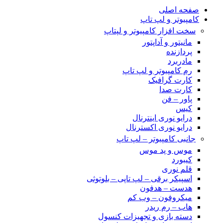
صفحه اصلی
کامپیوتر و‌‌‌‌‌ لپ تاپ
سخت افزار کامپیوتر و لپتاپ
مانیتور و آداپتور
پردازنده
مادربرد
رم کامپیوتر و لپ تاپ
کارت گرافیک
کارت صدا
پاور – فن
کیس
درایو نوری اینترنال
درایو نوری اکسترنال
جانبی کامپیوتر – لپ تاپ
موس و پد موس
کیبورد
قلم نوری
اسپیکر برقی – لپ تاپی – بلوتوثی
هدست – هدفون
میکروفون – وب کم
هاب – رم ریدر
دسته بازی و تجهیزات کنسول