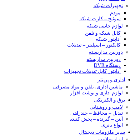
تجهیزات شبکه
مودم
سوئیچ – کارت شبکه
لوازم جانبی شبکه
کابل شبکه و تلفن
آداپتور شبکه
کانکتور – اسپلیتر – تبدیلات
دوربین مداربسته
دوربین مداربسته
دستگاه DVR
آداپتور کابل تبدیلات تجهیزات
اداری و پرینتر
ماشین اداری، تلفن و مواد مصرفی
لوازم اداری و نوشت افزار
برق و الکتریکی
لامپ و روشنایی
تبدیل – محافظ – چندراهی
آنتن – گیرنده – پخش کننده
انواع باتری
سایر ملزومات دیجیتال
ابزار سلامت