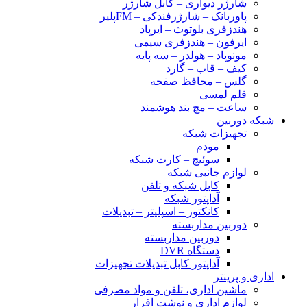
شارژر دیواری – کابل شارژر
پاوربانک – شارژرفندکی – FMپلیر
هندزفری بلوتوث – ایرپاد
ایرفون – هندزفری سیمی
مونوپاد – هولدر – سه پایه
کیف – قاب – گارد
گلس – محافظ صفحه
قلم لمسی
ساعت – مچ بند هوشمند
شبکه دوربین
تجهیزات شبکه
مودم
سوئیچ – کارت شبکه
لوازم جانبی شبکه
کابل شبکه و تلفن
آداپتور شبکه
کانکتور – اسپلیتر – تبدیلات
دوربین مداربسته
دوربین مداربسته
دستگاه DVR
آداپتور کابل تبدیلات تجهیزات
اداری و پرینتر
ماشین اداری، تلفن و مواد مصرفی
لوازم اداری و نوشت افزار