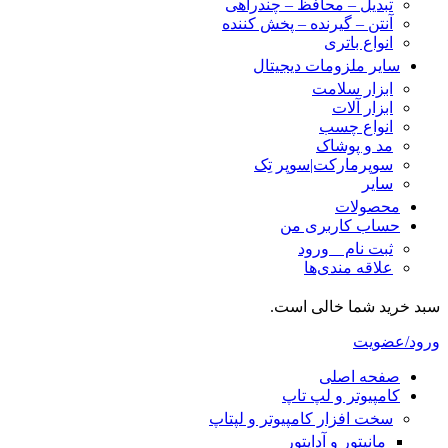
تبدیل – محافظ – چندراهی
آنتن – گیرنده – پخش کننده
انواع باتری
سایر ملزومات دیجیتال
ابزار سلامت
ابزار آلات
انواع چسب
مد و پوشاک
سوپرمارکت|سوپر تِک
سایر
محصولات
حساب کاربری من
ثبت نام _ ورود
علاقه مندی‌ها
سبد خرید شما خالی است.
ورود/عضویت
صفحه اصلی
کامپیوتر و‌‌‌‌‌ لپ تاپ
سخت افزار کامپیوتر و لپتاپ
مانیتور و آداپتور